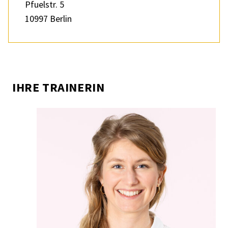
Pfuel­str. 5
10997 Berlin
IHRE TRAI­NE­RIN