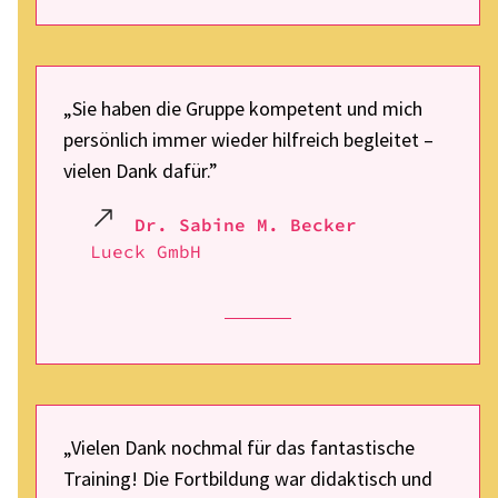
„Sie haben die Gruppe kompe­tent und mich
persön­lich immer wieder hilf­reich beglei­tet –
vielen Dank dafür.”
Dr. Sabine M. Becker
Lueck GmbH
„Vielen Dank noch­mal für das fantas­ti­sche
Trai­ning! Die Fort­bil­dung war didak­tisch und