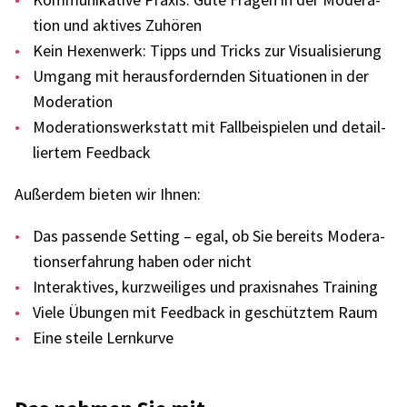
tion und akti­ves Zuhö­ren
Kein Hexen­werk: Tipps und Tricks zur Visua­li­sie­rung
Umgang mit heraus­for­dern­den Situa­tio­nen in der
Mode­ra­tion
Mode­ra­ti­ons­werk­statt mit Fall­bei­spie­len und detail­
lier­tem Feed­back
Außer­dem bieten wir Ihnen:
Das passende Setting – egal, ob Sie bereits Mode­ra­
ti­ons­er­fah­rung haben oder nicht
Inter­ak­ti­ves, kurz­wei­li­ges und praxis­na­hes Trai­ning
Viele Übun­gen mit Feed­back in geschütz­tem Raum
Eine steile Lern­kurve