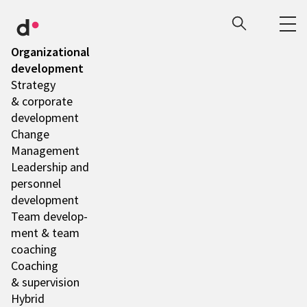
Orga­niza­tio­nal
deve­lo­p­ment
Stra­tegy
& corpo­rate
deve­lo­p­ment
Change
Manage­ment
Leader­ship and
person­nel
deve­lo­p­ment
Team deve­lo­p­
ment & team
coaching
Coaching
& super­vi­sion
Hybrid