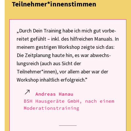
Teilnehmer*innenstimmen
„Durch Dein Trai­ning habe ich mich gut vorbe­
rei­tet gefühlt – inkl. des hilf­rei­chen Manu­als. In
meinem gest­ri­gen Work­shop zeigte sich das:
Die Zeit­pla­nung haute hin, es war abwechs­
lungs­reich (auch aus Sicht der
Teilnehmer*innen), vor allem aber war der
Work­shop inhalt­lich erfolg­reich.”
Andreas Hanau
BSH Haus­ge­räte GmbH, nach einem
Mode­ra­ti­ons­trai­ning