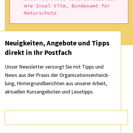
mie Insel Vilm, Bundes­amt für
Natur­schutz
Neuig­kei­ten, Ange­bote und Tipps
direkt in Ihr Post­fach
Unser News­let­ter versorgt Sie mit Tipps und
News aus der Praxis der Orga­ni­sa­ti­ons­ent­wick­
lung, Hinter­grund­be­rich­ten aus unse­rer Arbeit,
aktu­el­len Kurs­an­ge­bo­ten und Lese­tipps.