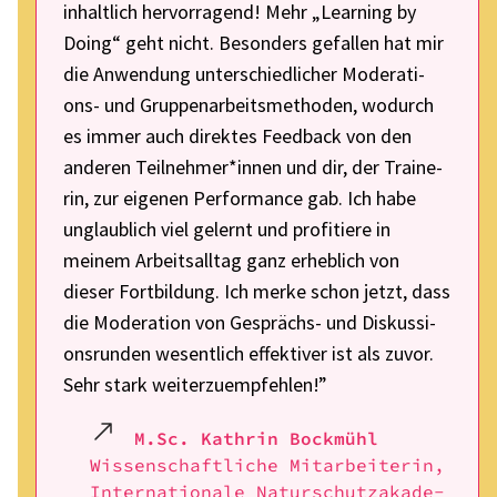
inhalt­lich hervor­ra­gend! Mehr „Lear­ning by
Doing“ geht nicht. Beson­ders gefal­len hat mir
die Anwen­dung unter­schied­li­cher Mode­ra­ti­
ons- und Grup­pen­ar­beits­me­tho­den, wodurch
es immer auch direk­tes Feed­back von den
ande­ren Teilnehmer*innen und dir, der Trai­ne­
rin, zur eige­nen Perfor­mance gab. Ich habe
unglaub­lich viel gelernt und profi­tiere in
meinem Arbeits­all­tag ganz erheb­lich von
dieser Fort­bil­dung. Ich merke schon jetzt, dass
die Mode­ra­tion von Gesprächs- und Diskus­si­
ons­run­den wesent­lich effek­ti­ver ist als zuvor.
Sehr stark weiter­zu­emp­feh­len!”
M.Sc. Kath­rin Bock­mühl
Wissen­schaft­li­che Mitar­bei­te­rin,
Inter­na­tio­nale Natur­schutz­aka­de­