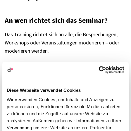
An wen rich­tet sich das Semi­nar?
Das Trai­ning rich­tet sich an alle, die Bespre­chun­gen,
Work­shops oder Veran­stal­tun­gen mode­rie­ren – oder
mode­rie­ren werden.
Das passt ergän­zend
Mode­ra­ti­ons­trai­ning 2 – Vertie­fende Mode­ra­ti­ons­
Diese Webseite verwendet Cookies
pra­xis
Wir verwenden Cookies, um Inhalte und Anzeigen zu
Hybride Meetings und Work­shops wirk­sam gestal­ten
personalisieren, Funktionen für soziale Medien anbieten
Kommu­ni­ka­ti­ons­trai­ning 1 – Souve­rän kommu­ni­zie­
zu können und die Zugriffe auf unsere Website zu
ren
analysieren. Außerdem geben wir Informationen zu Ihrer
Verwendung unserer Website an unsere Partner für
Train the Trai­ner – Kompakt­aus­bil­dung