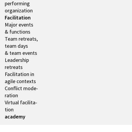
performing
orga­niza­tion
Faci­li­ta­tion
Major events
& func­tions
Team retre­ats,
team days
& team events
Leader­ship
retre­ats
Faci­li­ta­tion in
agile contexts
Conflict mode­
ra­tion
Virtual faci­li­ta­
tion
academy