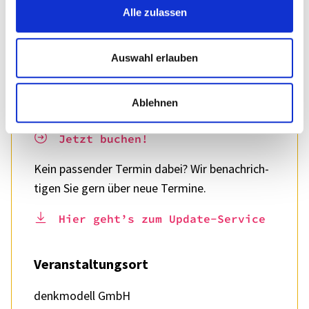
Alle zulassen
Termin und Zeiten
Auswahl erlauben
28.–29.10.2026 (09.00–17.00 Uhr)
30.10.2026 (09.00–13.00 Uhr)
Ablehnen
Buchungs­num­mer
: 12−0179−030
Jetzt buchen!
Kein passen­der Termin dabei? Wir benach­rich­
ti­gen Sie gern über neue Termine.
Hier geht’s zum Update-Service
Veran­stal­tungs­ort
denk­mo­dell GmbH