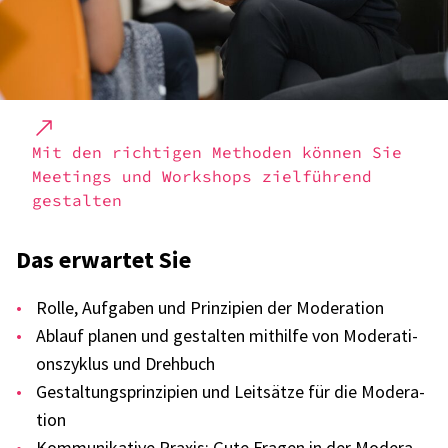
Mit den rich­ti­gen Metho­den können Sie
Meetings und Work­shops ziel­füh­rend
gestal­ten
Das erwar­tet Sie
Rolle, Aufga­ben und Prin­zi­pien der Mode­ra­tion
Ablauf planen und gestal­ten mithilfe von Mode­ra­ti­
ons­zy­klus und Dreh­buch
Gestal­tungs­prin­zi­pien und Leit­sätze für die Mode­ra­
tion
Kommu­ni­ka­tive Praxis: Gute Fragen in der Mode­ra­