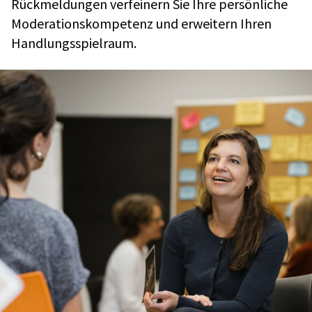
Rück­mel­dun­gen verfei­nern Sie Ihre persön­li­che
Mode­ra­ti­ons­kom­pe­tenz und erwei­tern Ihren
Hand­lungs­spiel­raum.