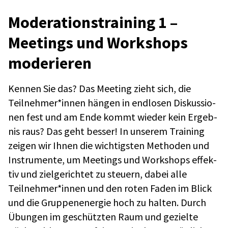
Mode­ra­ti­ons­trai­ning 1 –
Meetings und Work­shops
mode­rie­ren
Kennen Sie das? Das Meeting zieht sich, die
Teilnehmer*innen hängen in endlo­sen Diskus­sio­
nen fest und am Ende kommt wieder kein Ergeb­
nis raus? Das geht besser! In unse­rem Trai­ning
zeigen wir Ihnen die wich­tigs­ten Metho­den und
Instru­mente, um Meetings und Work­shops effek­
tiv und ziel­ge­rich­tet zu steu­ern, dabei alle
Teilnehmer*innen und den roten Faden im Blick
und die Grup­pen­en­er­gie hoch zu halten. Durch
Übun­gen im geschütz­ten Raum und gezielte