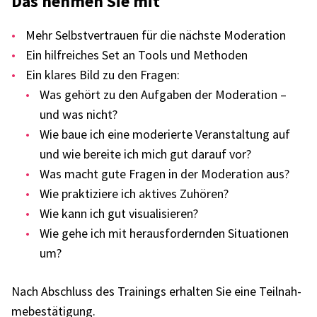
Das nehmen Sie mit
Mehr Selbst­ver­trauen für die nächste Mode­ra­tion
Ein hilf­rei­ches Set an Tools und Metho­den
Ein klares Bild zu den Fragen:
Was gehört zu den Aufga­ben der Mode­ra­tion –
und was nicht?
Wie baue ich eine mode­rierte Veran­stal­tung auf
und wie bereite ich mich gut darauf vor?
Was macht gute Fragen in der Mode­ra­tion aus?
Wie prak­ti­ziere ich akti­ves Zuhö­ren?
Wie kann ich gut visua­li­sie­ren?
Wie gehe ich mit heraus­for­dern­den Situa­tio­nen
um?
Nach Abschluss des Trai­nings erhal­ten Sie eine Teil­nah­
me­be­stä­ti­gung.