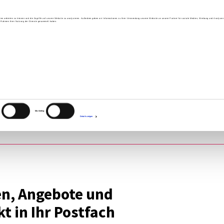
Mode­ra­tion
Academy
Über 
ien anbieten zu können und die Zugriffe auf unsere Website zu analysieren. Außerdem geben wir Informationen zu Ihrer Verwendung unserer Website an unsere Partner für soziale Medien, Werbung und Analysen 
im Rahmen Ihrer Nutzung der Dienste gesammelt haben.
Impre
­ter Anmel­dung
Marketing
Details zeigen
ten, Ange­bote und
t in Ihr Post­fach