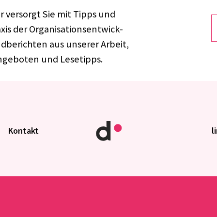
r versorgt Sie mit Tipps und
s der Orga­ni­sa­ti­ons­ent­wick­
­be­rich­ten aus unse­rer Arbeit,
n­ge­bo­ten und Lese­tipps.
Kontakt
l