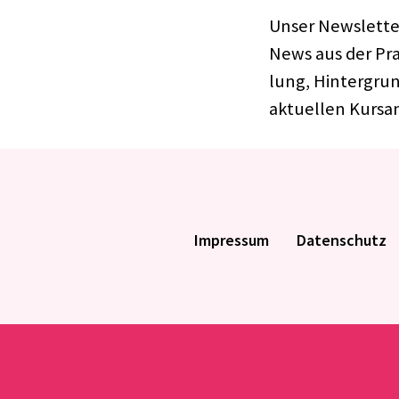
Unser News­let­te
News aus der Praxi
lung, Hinter­grund
aktu­el­len Kurs­a
Impres­sum
Daten­schutz