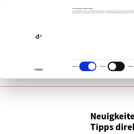
Orga­ni­sa­ti­ons­ent­wick­lung
Diese Webseite verwendet Cookies
Wir verwenden Cookies, um Inhalte und Anzeigen zu personalisieren, Funktionen für soziale Med
möglicherweise mit weiteren Daten zusammen, die Sie ihnen bereitgestellt haben oder die sie 
Künst­li­che Intel­li­genz
News­let
Einwilligungsauswahl
Notwendig
Präferenzen
Statistiken
Neuig­kei­
Tipps direk