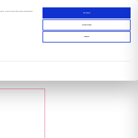
uns
Blog
weiter. Unsere Partner führen diese Informationen
Alle zulassen
s­sum
Auswahl erlauben
Ablehnen