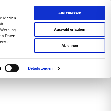
uns
Blog
s­sum
Alle zulassen
le Medien
ir
Auswahl erlauben
, Werbung
ren Daten
werden
ienste
Ablehnen
g
n,
Details zeigen