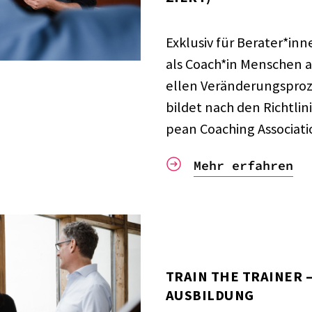
Exklu­siv für Bera­ter
inne
als Coach
in Menschen auc
el­len Verän­de­rungs­pro­
bil­det nach den Richt­li­
pean Coaching Asso­cia­ti
Mehr erfah­ren
TRAIN THE TRAI­NER 
AUS­BIL­DUNG