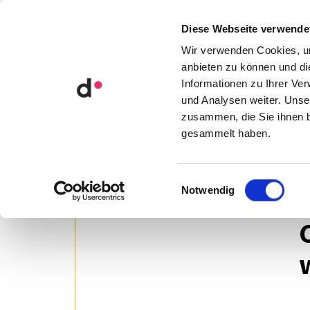
Orga­ni­sa­ti­ons­ent­wick­lung
Diese Webseite verwende
Künst­li­che Intel­li­genz
Wir verwenden Cookies, um
anbieten zu können und di
Informationen zu Ihrer Ve
Leader­ship – zukunfts­ori­en­tiert f
und Analysen weiter. Unse
Zusam­men­ar­beit neu gestal­ten
zusammen, die Sie ihnen b
gesammelt haben.
Einwilligungsauswahl
Notwendig