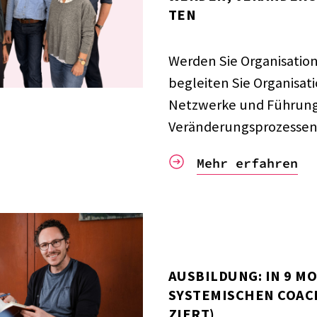
TEN
Werden Sie Orga­ni­sa­ti­on
beglei­ten Sie Orga­ni­sa­
Netz­werke und Führungs
Verän­de­rungs­pro­zes­sen
Mehr erfah­ren
AUSBIL­DUNG: IN 9 M
SYSTE­MI­SCHEN COACH
ZIERT)