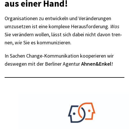
aus einer Hand!
Orga­ni­sa­tio­nen zu entwi­ckeln und Verän­de­run­gen
umzu­set­zen ist eine komplexe Heraus­for­de­rung.
Was
Sie verän­dern wollen, lässt sich dabei nicht davon tren­
nen,
wie
Sie es kommu­ni­zie­ren.
In Sachen Change-Kommu­ni­ka­tion koope­rie­ren wir
deswe­gen mit der Berli­ner Agen­tur
Ahnen&Enkel
!