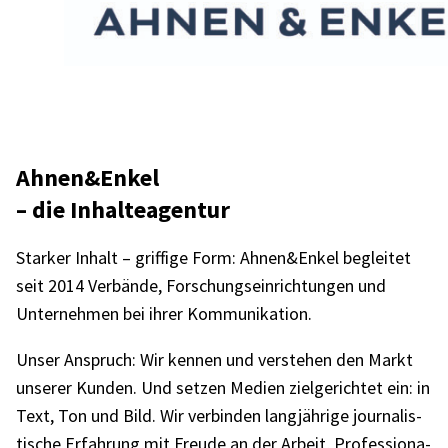
Ahnen&Enkel
– die Inhal­te­agen­tur
Star­ker Inhalt – grif­fige Form: Ahnen&Enkel beglei­tet
seit 2014 Verbände, Forschungs­ein­rich­tun­gen und
Unter­neh­men bei ihrer Kommu­ni­ka­tion.
Unser Anspruch: Wir kennen und verste­hen den Markt
unse­rer Kunden. Und setzen Medien ziel­ge­rich­tet ein: in
Text, Ton und Bild. Wir verbin­den lang­jäh­rige jour­na­lis­
ti­sche Erfah­rung mit Freude an der Arbeit, Profes­sio­na­