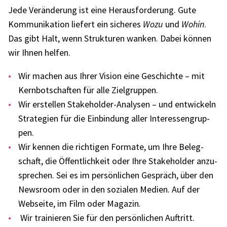
Jede Verän­de­rung ist eine Heraus­for­de­rung. Gute
Kommu­ni­ka­tion liefert ein siche­res
Wozu
und
Wohin
.
Das gibt Halt, wenn Struk­tu­ren wanken. Dabei können
wir Ihnen helfen.
Wir machen aus Ihrer Vision eine Geschichte – mit
Kern­bot­schaf­ten für alle Ziel­grup­pen.
Wir erstel­len Stake­hol­der-Analy­sen – und entwi­ckeln
Stra­te­gien für die Einbin­dung aller Inter­es­sen­grup­
pen.
Wir kennen die rich­ti­gen Formate, um Ihre Beleg­
schaft, die Öffent­lich­keit oder Ihre Stake­hol­der anzu­
spre­chen. Sei es im persön­li­chen Gespräch, über den
News­room oder in den sozia­len Medien. Auf der
Webseite, im Film oder Maga­zin.
Wir trai­nie­ren Sie für den persön­li­chen Auftritt.