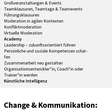
Groß­ver­an­stal­tun­gen & Events
Team­klau­su­ren, Team­tage & Team­e­vents
Führungs­klau­su­ren
Mode­ra­tion in agilen Kontex­ten
Konflikt­mo­de­ra­tion
Virtu­elle Mode­ra­tion
Academy
Leader­ship – zukunfts­ori­en­tiert führen
Persön­li­che und soziale Kompe­ten­zen schär­
fen
Zusam­men­ar­beit neu gestal­ten
Organisationsentwickler*in, Coach*in oder
Trainer*in werden
Künst­li­che Intel­li­genz
Change & Kommu­ni­ka­tion: