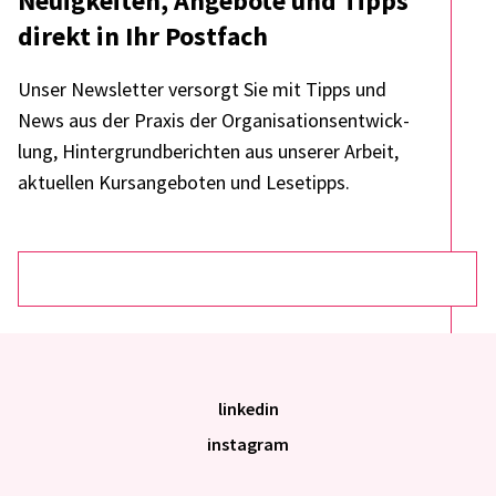
Neuig­kei­ten, Ange­bote und Tipps
direkt in Ihr Post­fach
Unser News­let­ter versorgt Sie mit Tipps und
News aus der Praxis der Orga­ni­sa­ti­ons­ent­wick­
lung, Hinter­grund­be­rich­ten aus unse­rer Arbeit,
aktu­el­len Kurs­an­ge­bo­ten und Lese­tipps.
linkedin
instagram