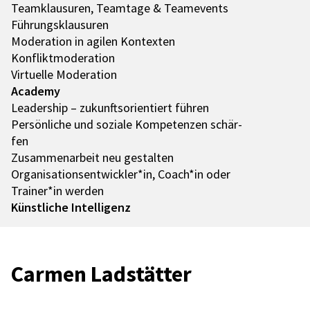
Team­klau­su­ren, Team­tage & Team­e­vents
Führungs­klau­su­ren
Mode­ra­tion in agilen Kontex­ten
Konflikt­mo­de­ra­tion
Virtu­elle Mode­ra­tion
Academy
Leader­ship – zukunfts­ori­en­tiert führen
Persön­li­che und soziale Kompe­ten­zen schär­
fen
Zusam­men­ar­beit neu gestal­ten
Organisationsentwickler*in, Coach*in oder
Trainer*in werden
Künst­li­che Intel­li­genz
Carmen Ladstät­ter