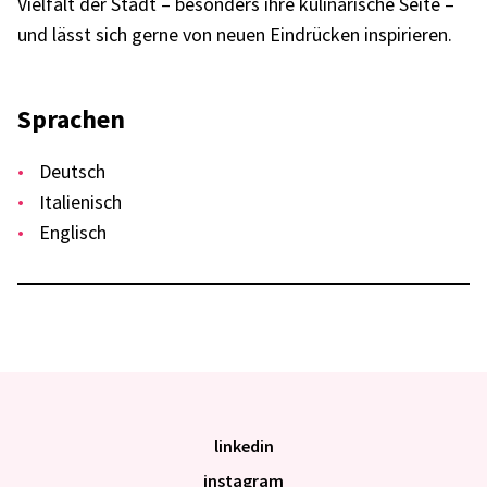
Viel­falt der Stadt – beson­ders ihre kuli­na­ri­sche Seite –
und lässt sich gerne von neuen Eindrü­cken inspi­rie­ren.
Spra­chen
Deutsch
Italie­nisch
Englisch
linkedin
instagram