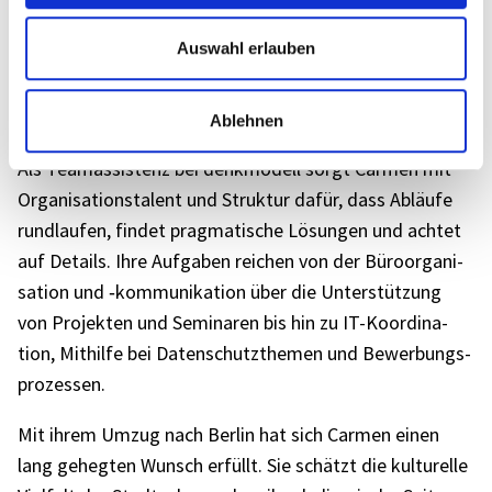
den Über­blick. Beson­ders wich­tig ist ihr, dass Quali­tät
Auswahl erlauben
und Ästhe­tik zusam­men­kom­men – gut durch­dachte
und anspre­chend gestal­tete Ergeb­nisse liegen ihr am
Herzen.
Ablehnen
Als Team­as­sis­tenz bei denk­mo­dell sorgt Carmen mit
Orga­ni­sa­ti­ons­ta­lent und Struk­tur dafür, dass Abläufe
rund­lau­fen, findet prag­ma­ti­sche Lösun­gen und achtet
auf Details. Ihre Aufga­ben reichen von der Büro­or­ga­ni­
sa­tion und ‑kommu­ni­ka­tion über die Unter­stüt­zung
von Projek­ten und Semi­na­ren bis hin zu IT-Koor­di­na­
tion, Mithilfe bei Daten­schutz­the­men und Bewer­bungs­
pro­zes­sen.
Mit ihrem Umzug nach Berlin hat sich Carmen einen
lang geheg­ten Wunsch erfüllt. Sie schätzt die kultu­relle