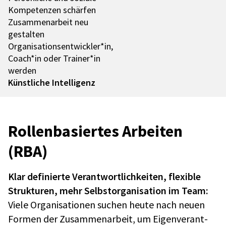
Kompe­ten­zen schär­fen
Zusam­men­ar­beit neu
gestal­ten
Organisationsentwickler*in,
Coach*in oder Trainer*in
werden
Künst­li­che Intel­li­genz
Rollen­ba­sier­tes Arbei­ten
(RBA)
Klar defi­nierte Verant­wort­lich­kei­ten, flexi­ble
Struk­tu­ren, mehr Selbst­or­ga­ni­sa­tion im Team:
Viele Orga­ni­sa­tio­nen suchen heute nach neuen
Formen der Zusam­men­ar­beit, um Eigen­ver­ant­