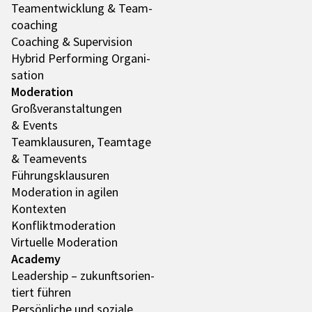
Team­ent­wick­lung & Team­
coa­ching
Coaching & Super­vi­sion
Hybrid Performing Orga­ni­
sa­tion
Mode­ra­tion
Groß­ver­an­stal­tun­gen
& Events
Team­klau­su­ren, Team­tage
& Team­e­vents
Führungs­klau­su­ren
Mode­ra­tion in agilen
Kontex­ten
Konflikt­mo­de­ra­tion
Virtu­elle Mode­ra­tion
Academy
Leader­ship – zukunfts­ori­en­
tiert führen
Persön­li­che und soziale