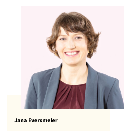
Jana Ever­s­meier