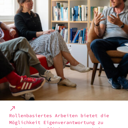
Rollen­ba­sier­tes Arbei­ten bietet die
Möglich­keit Eigen­ver­ant­wor­tung zu