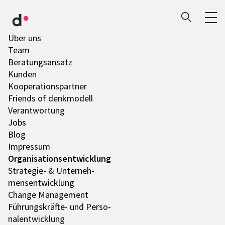
Über uns
Team
Bera­tungs­an­satz
Kunden
Koope­ra­ti­ons­part­ner
Friends of denk­mo­dell
Verant­wor­tung
Jobs
Blog
Impres­sum
Orga­ni­sa­ti­ons­ent­wick­lung
Stra­te­gie- & Unter­neh­
mens­ent­wick­lung
Change Manage­ment
Führungs­­­kräfte- und Perso­
nal­ent­wick­lung