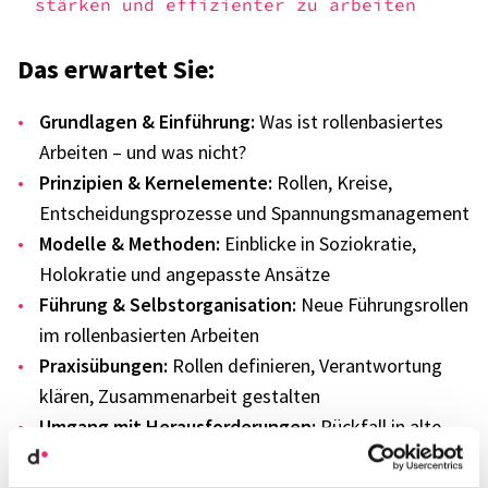
stär­ken und effi­zi­en­ter zu arbei­ten
Das erwar­tet Sie:
Grund­la­gen & Einfüh­rung:
Was ist rollen­ba­sier­tes
Arbei­ten – und was nicht?
Prin­zi­pien & Kern­ele­mente:
Rollen, Kreise,
Entschei­dungs­pro­zesse und Span­nungs­ma­nage­ment
Modelle & Metho­den:
Einbli­cke in Sozio­kra­tie,
Holok­ra­tie und ange­passte Ansätze
Führung & Selbst­or­ga­ni­sa­tion:
Neue Führungs­rol­len
im rollen­ba­sier­ten Arbei­ten
Praxis­übun­gen:
Rollen defi­nie­ren, Verant­wor­tung
klären, Zusam­men­ar­beit gestal­ten
Umgang mit Heraus­for­de­run­gen:
Rück­fall in alte
Muster vermei­den, Span­nun­gen anspre­chen, Gover­
nance schlank halten