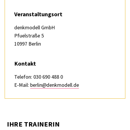
Veran­stal­tungs­ort
denk­mo­dell GmbH
Pfuel­straße 5
10997 Berlin
Kontakt
Tele­fon: 030 690 488 0
E‑Mail:
berlin@denkmodell.de
IHRE TRAI­NE­RIN