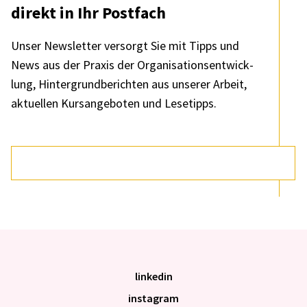
direkt in Ihr Post­fach
Unser News­let­ter versorgt Sie mit Tipps und
News aus der Praxis der Orga­ni­sa­ti­ons­ent­wick­
lung, Hinter­grund­be­rich­ten aus unse­rer Arbeit,
aktu­el­len Kurs­an­ge­bo­ten und Lese­tipps.
linkedin
instagram