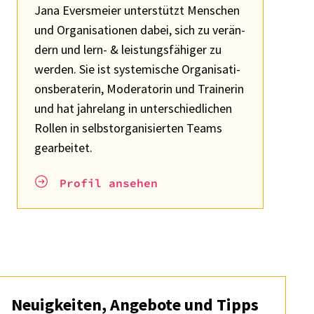
Jana Ever­s­meier unter­stützt Menschen
und Orga­ni­sa­tio­nen dabei, sich zu verän­
dern und lern- & leis­tungs­fä­hi­ger zu
werden. Sie ist syste­mi­sche Orga­ni­sa­ti­
ons­be­ra­te­rin, Mode­ra­to­rin und Trai­ne­rin
und hat jahre­lang in unter­schied­li­chen
Rollen in selbst­or­ga­ni­sier­ten Teams
gear­bei­tet.
Profil anse­hen
Neuig­kei­ten, Ange­bote und Tipps