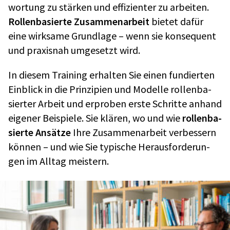
wor­tung zu stär­ken und effi­zi­en­ter zu arbei­ten.
Rollen­ba­sierte Zusam­men­ar­beit
bietet dafür
eine wirk­same Grund­lage – wenn sie konse­quent
und praxis­nah umge­setzt wird.
In diesem Trai­ning erhal­ten Sie einen fundier­ten
Einblick in die Prin­zi­pien und Modelle rollen­ba­
sier­ter Arbeit und erpro­ben erste Schritte anhand
eige­ner Beispiele. Sie klären, wo und wie
rollen­ba­
sierte Ansätze
Ihre Zusam­men­ar­beit verbes­sern
können – und wie Sie typi­sche Heraus­for­de­run­
gen im Alltag meis­tern.