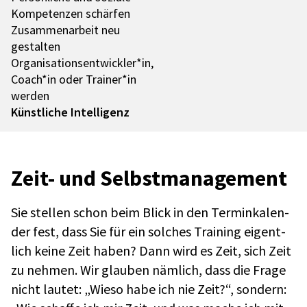
Kompe­ten­zen schär­fen
Zusam­men­ar­beit neu
gestal­ten
Organisationsentwickler*in,
Coach*in oder Trainer*in
werden
Künst­li­che Intel­li­genz
Zeit- und Selbst­ma­nage­ment
Sie stel­len schon beim Blick in den Termin­ka­len­
der fest, dass Sie für ein solches Trai­ning eigent­
lich keine Zeit haben? Dann wird es Zeit, sich Zeit
zu nehmen. Wir glau­ben nämlich, dass die Frage
nicht lautet: „Wieso habe ich nie Zeit?“, sondern: