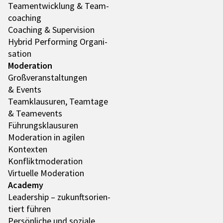
Team­ent­wick­lung & Team­
coa­ching
Coaching & Super­vi­sion
Hybrid Performing Orga­ni­
sa­tion
Mode­ra­tion
Groß­ver­an­stal­tun­gen
& Events
Team­klau­su­ren, Team­tage
& Team­e­vents
Führungs­klau­su­ren
Mode­ra­tion in agilen
Kontex­ten
Konflikt­mo­de­ra­tion
Virtu­elle Mode­ra­tion
Academy
Leader­ship – zukunfts­ori­en­
tiert führen
Persön­li­che und soziale