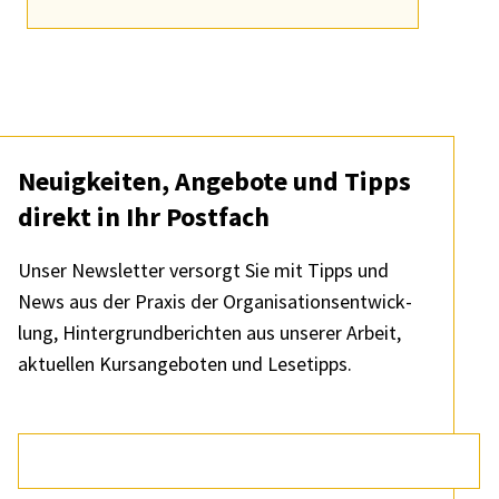
Neuig­kei­ten, Ange­bote und Tipps
direkt in Ihr Post­fach
Unser News­let­ter versorgt Sie mit Tipps und
News aus der Praxis der Orga­ni­sa­ti­ons­ent­wick­
lung, Hinter­grund­be­rich­ten aus unse­rer Arbeit,
aktu­el­len Kurs­an­ge­bo­ten und Lese­tipps.