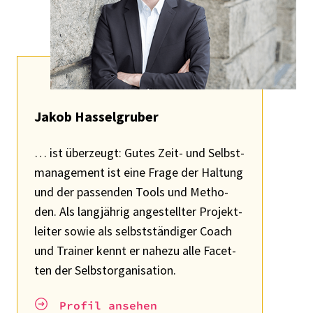
Jakob Hassel­gru­ber
… ist über­zeugt: Gutes Zeit- und Selbst­
ma­nage­ment ist eine Frage der Haltung
und der passen­den Tools und Metho­
den. Als lang­jäh­rig ange­stell­ter Projekt­
lei­ter sowie als selbst­stän­di­ger Coach
und Trai­ner kennt er nahezu alle Facet­
ten der Selbst­or­ga­ni­sa­tion.
Profil anse­hen