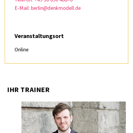
E‑Mail: berlin@denkmodell.de
Veran­stal­tungs­ort
Online
IHR TRAI­NER