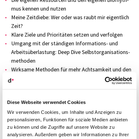
mus kennen und nutzen
Meine Zeit­diebe: Wer oder was raubt mir eigent­lich
Zeit?
Klare Ziele und Prio­ri­tä­ten setzen und verfol­gen
Umgang mit der stän­di­gen Infor­ma­ti­ons- und
Arbeits­über­las­tung: Deep Dive Selbst­or­ga­ni­sa­ti­ons­
me­tho­den
Wirk­same Metho­den für mehr Acht­sam­keit und den
Umgang mit Stress
Digi­tale Tools und Apps für Selbst- und Zeit­ma­nage­
ment
Diese Webseite verwendet Cookies
Im Team-Alltag: Wo entste­hen Heraus­for­de­run­gen?
Wie lassen sie sich auf Team-Ebene anpa­cken?
Wir verwenden Cookies, um Inhalte und Anzeigen zu
personalisieren, Funktionen für soziale Medien anbieten
Sinn­volle Tools und Tech­ni­ken für die Zeit­pla­nung –
zu können und die Zugriffe auf unsere Website zu
auf Team­ebene und indi­vi­du­ell
analysieren. Außerdem geben wir Informationen zu Ihrer
Austausch und Inter­ak­tion mit ande­ren