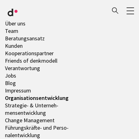
Über uns
Team
Bera­tungs­an­satz
Kunden
Koope­ra­ti­ons­part­ner
Friends of denk­mo­dell
Verant­wor­tung
Jobs
Blog
Impres­sum
Orga­ni­sa­ti­ons­ent­wick­lung
Stra­te­gie- & Unter­neh­
mens­ent­wick­lung
Change Manage­ment
Führungs­­­kräfte- und Perso­
nal­ent­wick­lung