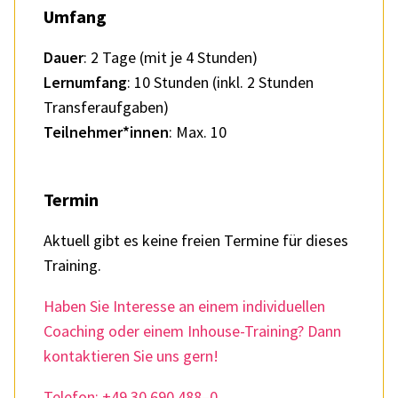
Umfang
Dauer
: 2 Tage (mit je 4 Stun­den)
Lern­um­fang
: 10 Stun­den (inkl. 2 Stun­den
Trans­fer­auf­ga­ben)
Teilnehmer*innen
: Max. 10
Termin
Aktu­ell gibt es keine freien Termine für dieses
Trai­ning.
Haben Sie Inter­esse an einem indi­vi­du­el­len
Coaching oder einem Inhouse-Trai­ning? Dann
kontak­tie­ren Sie uns gern!
Tele­fon: +49 30 690 488–0