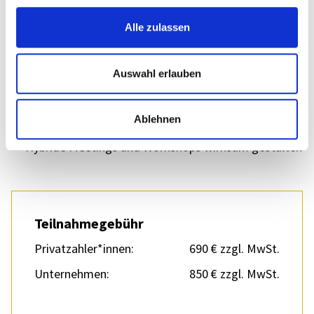
effi­zi­en­ter mana­gen möch­ten.
Alle zulassen
Das passt ergän­zend
Auswahl erlauben
Digi­tale Selbst­or­ga­ni­sa­tion
Ablehnen
Agile Metho­den
Hybride Meetings und Work­shops wirk­sam gestal­ten
Teil­nah­me­ge­bühr
Privatzahler*innen:
690 € zzgl. MwSt.
Unter­neh­men:
850 € zzgl. MwSt.