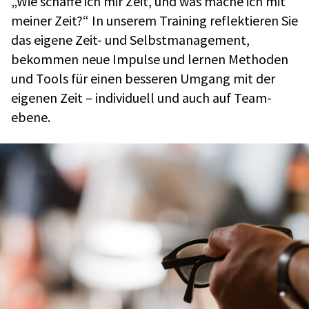
„Wie schaffe ich mir Zeit, und was mache ich mit
meiner Zeit?“ In unse­rem Trai­ning reflek­tie­ren Sie
das eigene Zeit- und Selbst­ma­nage­ment,
bekom­men neue Impulse und lernen Metho­den
und Tools für einen besse­ren Umgang mit der
eige­nen Zeit – indi­vi­du­ell und auch auf Team­
ebene.