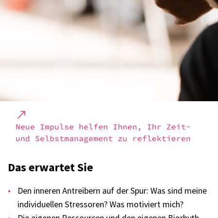
Neue Impulse helfen Ihnen, Ihr Zeit-
und Selbst­ma­nage­ment zu reflek­tie­ren
Das erwar­tet Sie
Den inne­ren Antrei­bern auf der Spur: Was sind meine
indi­vi­du­el­len Stres­so­ren? Was moti­viert mich?
Die eige­nen Ressour­cen und den eige­nen Biorhyth­