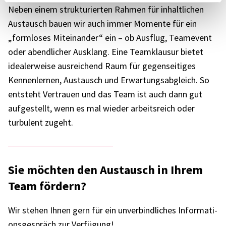
Neben einem struk­tu­rier­ten Rahmen für inhalt­li­chen
Austausch bauen wir auch immer Momente für ein
„form­lo­ses Mitein­an­der“ ein – ob Ausflug, Team­e­vent
oder abend­li­cher Ausklang. Eine Team­klau­sur bietet
idea­ler­weise ausrei­chend Raum für gegen­sei­ti­ges
Kennen­ler­nen, Austausch und Erwar­tungs­ab­gleich. So
entsteht Vertrauen und das Team ist auch dann gut
aufge­stellt, wenn es mal wieder arbeits­reich oder
turbu­lent zugeht.
Sie möch­ten den Austausch in Ihrem
Team fördern?
Wir stehen Ihnen gern für ein unver­bind­li­ches Infor­ma­ti­
ons­ge­spräch zur Verfü­gung!