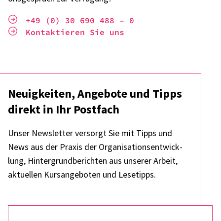
+49 (0) 30 690 488 – 0
Kontak­tie­ren Sie uns
Neuig­kei­ten, Ange­bote und Tipps
direkt in Ihr Post­fach
Unser News­let­ter versorgt Sie mit Tipps und
News aus der Praxis der Orga­ni­sa­ti­ons­ent­wick­
lung, Hinter­grund­be­rich­ten aus unse­rer Arbeit,
aktu­el­len Kurs­an­ge­bo­ten und Lese­tipps.