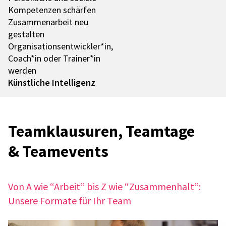
Kompe­ten­zen schär­fen
Zusam­men­ar­beit neu
gestal­ten
Organisationsentwickler*in,
Coach*in oder Trainer*in
werden
Künst­li­che Intel­li­genz
Team­klau­su­ren, Team­tage
& Team­e­vents
Von A wie “Arbeit“ bis Z wie “Zusam­men­halt“:
Unsere Formate für Ihr Team