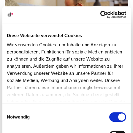
Diese Webseite verwendet Cookies
Wir verwenden Cookies, um Inhalte und Anzeigen zu
personalisieren, Funktionen für soziale Medien anbieten
zu können und die Zugriffe auf unsere Website zu
analysieren. Außerdem geben wir Informationen zu Ihrer
Verwendung unserer Website an unsere Partner für
soziale Medien, Werbung und Analysen weiter. Unsere
Eine gemein­same Team­klau­sur – idea­ler­weise fernab
Partner führen diese Informationen möglicherweise mit
weiteren Daten zusammen, die Sie ihnen bereitgestellt
des Allt­a­g­rau­schens – bietet eine gute Gele­gen­heit für
haben oder die sie im Rahmen Ihrer Nutzung der Dienste
Zwischen­schau und Verein­ba­run­gen für die zukünf­tige
gesammelt haben.
Einwilligungsauswahl
Zusam­men­ar­beit. Im Mittel­punkt unse­rer Team­klau­su­
Notwendig
ren steht der Austausch im Team zu Fragen wie: