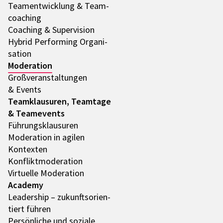
Team­ent­wick­lung & Team­
coa­ching
Coaching & Super­vi­sion
Hybrid Performing Orga­ni­
sa­tion
Mode­ra­tion
Groß­ver­an­stal­tun­gen
& Events
Team­klau­su­ren, Team­tage
& Team­e­vents
Führungs­klau­su­ren
Mode­ra­tion in agilen
Kontex­ten
Konflikt­mo­de­ra­tion
Virtu­elle Mode­ra­tion
Academy
Leader­ship – zukunfts­ori­en­
tiert führen
Persön­li­che und soziale