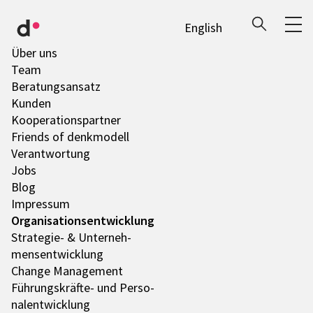
English
Über uns
Team
Bera­tungs­an­satz
Kunden
Koope­ra­ti­ons­part­ner
Friends of denk­mo­dell
Verant­wor­tung
Jobs
Blog
Impres­sum
Orga­ni­sa­ti­ons­ent­wick­lung
Stra­te­gie- & Unter­neh­
mens­ent­wick­lung
Change Manage­ment
Führungs­­­kräfte- und Perso­
nal­ent­wick­lung