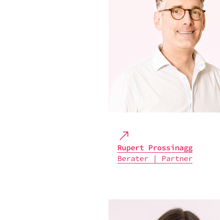
Rupert Pros­si­n­agg
Bera­ter | Part­ner