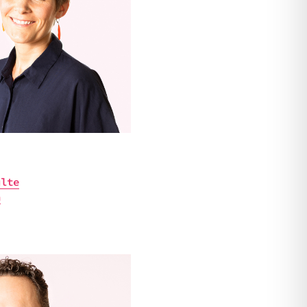
ulte
n