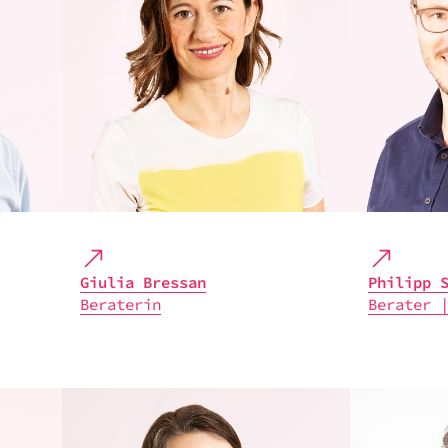
Giulia Bres­san
Phil­ipp 
Bera­te­rin
Bera­ter 