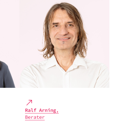
Ralf Arning
,
Bera­ter