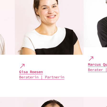
Marcus Qu
Bera­ter 
Gisa Roesen
Bera­te­rin | Part­ne­rin