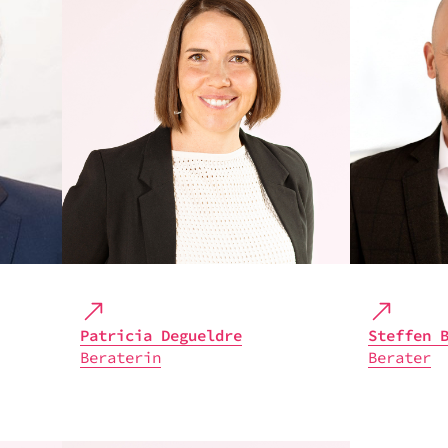
Patri­cia Degueldre
Stef­fen B
Bera­te­rin
Bera­ter