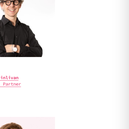
in­li­van
| Part­ner