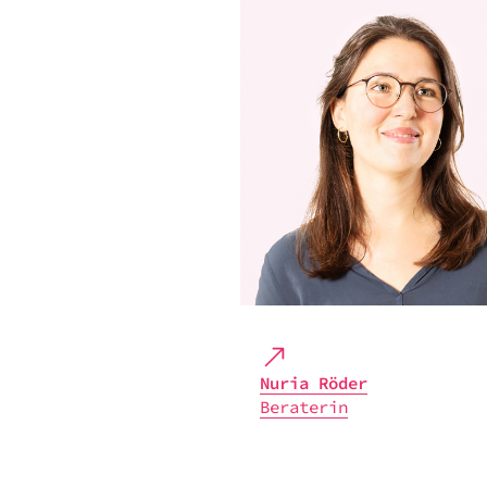
Nuria Röder
Bera­te­rin