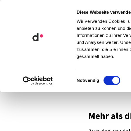
Orga­ni­sa­ti­ons­ent­wick­lung
Diese Webseite verwende
Künst­li­che Intel­li­genz
Wir verwenden Cookies, um
anbieten zu können und di
Informationen zu Ihrer Ve
und Analysen weiter. Unse
zusammen, die Sie ihnen b
gesammelt haben.
Einwilligungsauswahl
Notwendig
Über uns
Mehr als d