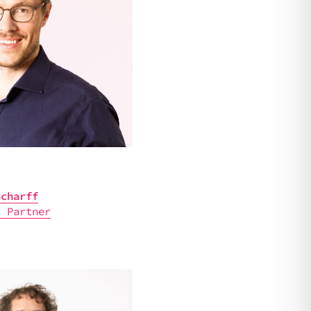
Scharff
| Part­ner