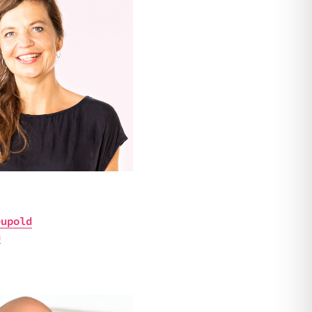
eupold
n