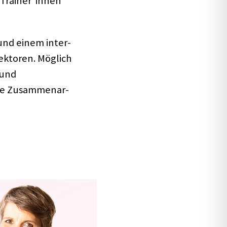
 Trainer*innen
 und einem inter­
Sekto­ren. Möglich
 und
lle Zusam­men­ar­