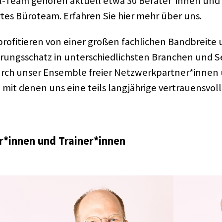
-Team gehö­ren aktu­ell etwa 30 Berater*innen und
­tes Büro­team. Erfah­ren Sie hier mehr über uns.
fi­tie­ren von einer großen fach­li­chen Band­breite
h­rungs­schatz in unter­schied­lichs­ten Bran­chen und 
urch unser Ensem­ble freier Netzwerkpartner*innen
 mit denen uns eine teils lang­jäh­rige vertrau­ens­vo
r*innen und Trainer*innen