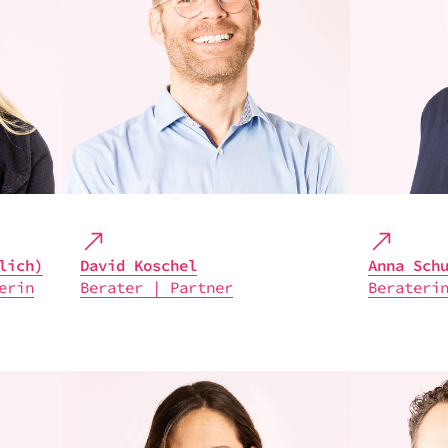
lich)
David Koschel
Anna Sch
e­rin
Bera­ter | Part­ner
Bera­te­ri