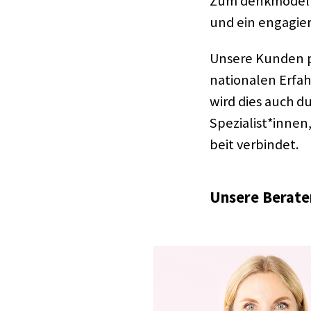
Zum denk­mo­dell
und ein enga­gier
Unsere Kunden pro
na­tio­na­len Erfa
wird dies auch d
Spezialist*innen,
beit verbin­det.
Unsere Berate