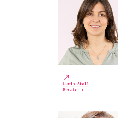
Lucia Stall
Bera­te­rin