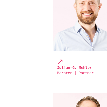
Julian‑G. Mehler
Bera­ter | Part­ner