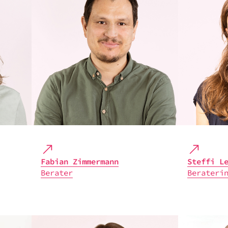
Fabian Zimmer­mann
Steffi L
Bera­ter
Bera­te­ri