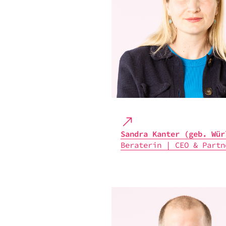
Sandra Kanter (geb. Wür
Bera­te­rin | CEO & Part­n