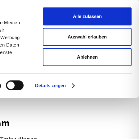
uns
Blog
s­sum
Alle zulassen
le Medien
ir
Auswahl erlauben
, Werbung
ren Daten
ienste
Ablehnen
g
Details zeigen
eam