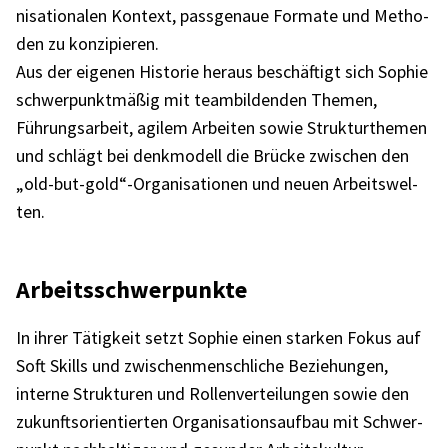
ni­sa­tio­na­len Kontext, pass­ge­naue Formate und Metho­
den zu konzi­pie­ren.
Aus der eige­nen Histo­rie heraus beschäf­tigt sich Sophie
schwer­punkt­mä­ßig mit team­bil­den­den Themen,
Führungs­ar­beit, agilem Arbei­ten sowie Struk­tur­the­men
und schlägt bei denk­mo­dell die Brücke zwischen den
„old-but-gold“-Organisationen und neuen Arbeits­wel­
ten.
Arbeits­schwer­punkte
In ihrer Tätig­keit setzt Sophie einen star­ken Fokus auf
Soft Skills und zwischen­mensch­li­che Bezie­hun­gen,
interne Struk­tu­ren und Rollen­ver­tei­lun­gen sowie den
zukunfts­ori­en­tier­ten Orga­ni­sa­ti­ons­auf­bau mit Schwer­