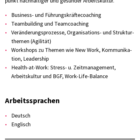
punkt nach­hal­ti­ger und gesun­der Arbeits­kul­tur.
Busi­ness- und Führungs­kräf­te­coa­ching
Team­buil­ding und Team­coa­ching
Verän­de­rungs­pro­zesse, Orga­ni­sa­ti­ons- und Struk­tur­
the­men (Agili­tät)
Work­shops zu Themen wie New Work, Kommu­ni­ka­
tion, Leader­ship
Health-at-Work: Stress- u. Zeit­ma­nage­ment,
Arbeits­kul­tur und BGF, Work-Life-Balance
Arbeits­spra­chen
Deutsch
Englisch