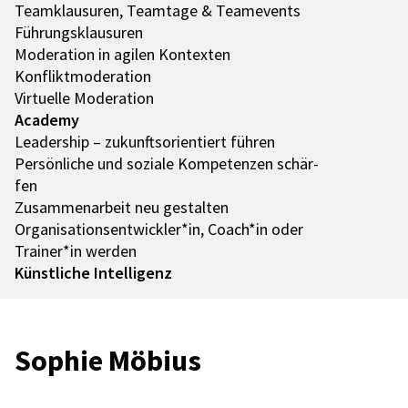
Team­klau­su­ren, Team­tage & Team­e­vents
Führungs­klau­su­ren
Mode­ra­tion in agilen Kontex­ten
Konflikt­mo­de­ra­tion
Virtu­elle Mode­ra­tion
Academy
Leader­ship – zukunfts­ori­en­tiert führen
Persön­li­che und soziale Kompe­ten­zen schär­
fen
Zusam­men­ar­beit neu gestal­ten
Organisationsentwickler*in, Coach*in oder
Trainer*in werden
Künst­li­che Intel­li­genz
Sophie Möbius