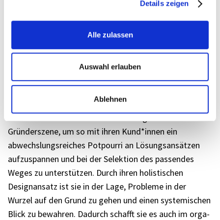
Details zeigen
„In meiner Tätig­keit setze ich einen star­ken
Fokus auf […] den zukunfts­ori­en­tier­ten Orga­ni­sa­
Alle zulassen
ti­ons­auf­bau mit Schwer­punkt nach­hal­ti­ger und
gesun­der Arbeits­kul­tur.“
Auswahl erlauben
Ablehnen
Sophie vereint Change- und Entwick­lungs­fra­gen mit
Krea­tiv­me­tho­den und ihren Erfah­rungs­wer­ten aus der
Grün­der­szene, um so mit ihren Kund*innen ein
abwechs­lungs­rei­ches Potpourri an Lösungs­an­sät­zen
aufzu­span­nen und bei der Selek­tion des passen­des
Weges zu unter­stüt­zen. Durch ihren holis­ti­schen
Design­an­satz ist sie in der Lage, Probleme in der
Wurzel auf den Grund zu gehen und einen syste­mi­schen
Blick zu bewah­ren. Dadurch schafft sie es auch im orga­