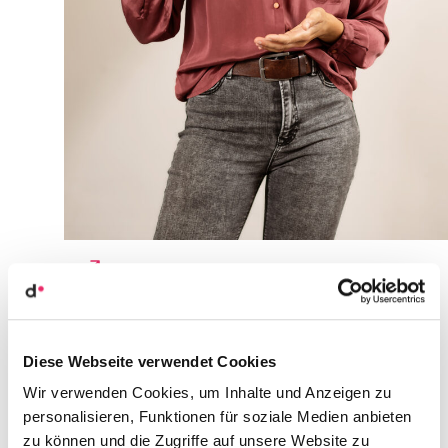
Agili­tät, gesunde Arbeits­kul­tur und
Team­buil­ding sind Sophies Leiden­
schafts­the­men
Diese Webseite verwendet Cookies
Wir verwenden Cookies, um Inhalte und Anzeigen zu
personalisieren, Funktionen für soziale Medien anbieten
zu können und die Zugriffe auf unsere Website zu
Sophie ist Desi­gne­rin, Startup-Coach und Orga­ni­sa­ti­