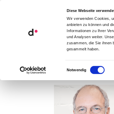
Orga­ni­sa­ti­ons­ent­wick­lung
Diese Webseite verwende
Künst­li­che Intel­li­genz
Wir verwenden Cookies, um
anbieten zu können und di
Informationen zu Ihrer Ve
und Analysen weiter. Unse
zusammen, die Sie ihnen b
KATEGORIE • L
gesammelt haben.
Einwilligungsauswahl
Notwendig