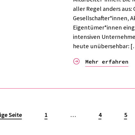
aller Regel anders aus
Gesellschafter*innen, 
Eigentümer*innen einge­
in­ten­si­ven Unter­neh­m
heute unüber­seh­bar: 
Mehr erfahren
ige Seite
1
…
4
5