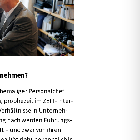
­neh­men?
ema­li­ger Perso­nal­chef
 prophe­zeit im ZEIT-Inter­­
 Verhält­nisse in Unter­neh­
ung nach werden Führungs­
lt – und zwar von ihren
ali­tät sieht bekannt­lich in