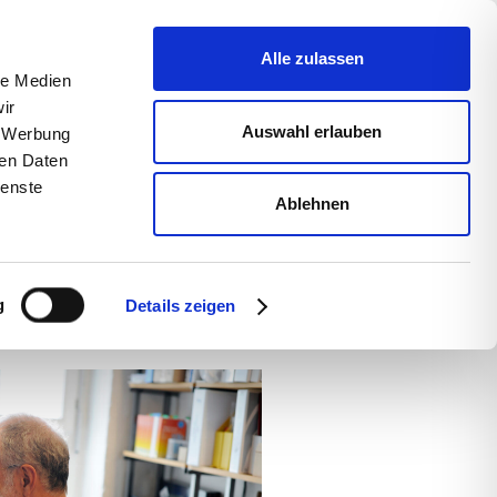
uns
Blog
s­sum
Alle zulassen
le Medien
ir
Auswahl erlauben
, Werbung
ren Daten
ienste
Ablehnen
g
Details zeigen