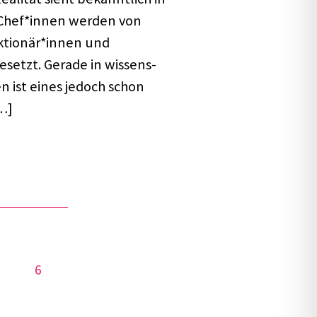
: Chef*innen werden von
Aktionär*innen und
setzt. Gerade in wissens­
en ist eines jedoch schon
[…]
6