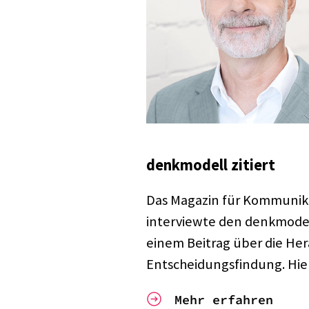
denk­mo­dell zitiert
Das Maga­zin für Kommu­ni­ka
inter­viewte den denk­­mo­­de
einem Beitrag über die Hera
Entschei­dungs­fin­dung. Hier
Mehr erfahren