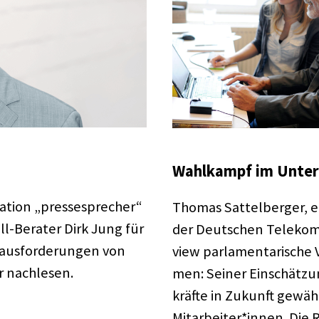
Wahl­kampf im Unter
­tion „pres­se­spre­cher“
Thomas Sattel­ber­ger, eh
ll-Bera­­ter Dirk Jung für
der Deut­schen Tele­kom,
us­for­de­run­gen von
view parla­men­ta­ri­sche
 nach­le­sen.
men: Seiner Einschät­z
kräfte in Zukunft gewäh
Mitarbeiter*innen. Die Re