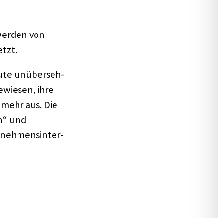
 werden von
tzt.
eute unüber­seh­
­wie­sen, ihre
 mehr aus. Die
n“ und
eh­mens­in­ter­