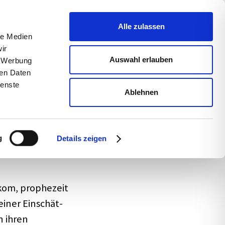
uns
Blog
s­sum
Alle zulassen
le Medien
ir
Auswahl erlauben
, Werbung
ren Daten
ienste
Ablehnen
g
Details zeigen
­kom, prophe­zeit
Seiner Einschät­
n ihren