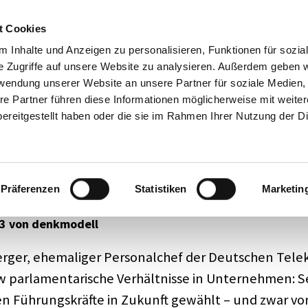
Mode­ra­tion
Academy
Über 
t Cookies
Impre
 Inhalte und Anzeigen zu personalisieren, Funktionen für sozia
e Zugriffe auf unsere Website zu analysieren. Außerdem geben w
rwendung unserer Website an unsere Partner für soziale Medien
re Partner führen diese Informationen möglicherweise mit weite
ereitgestellt haben oder die sie im Rahmen Ihrer Nutzung der D
mpf im Unter­neh­men?
Präferenzen
Statistiken
Marketin
3 von denkmodell
­ger, ehema­li­ger Perso­nal­chef der Deut­schen Tele
w parla­men­ta­ri­sche Verhält­nisse in Unter­neh­men: 
 Führungs­kräfte in Zukunft gewählt – und zwar vo