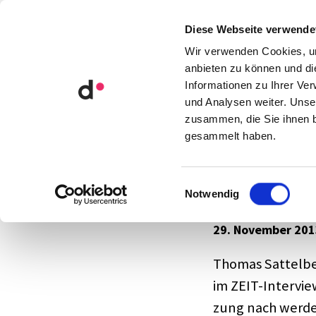
Orga­ni­sa­ti­ons­ent­wick­lung
Diese Webseite verwende
Künst­li­che Intel­li­genz
Wir verwenden Cookies, um
anbieten zu können und di
Informationen zu Ihrer Ve
Blog
Lesen, hören, schauen!
und Analysen weiter. Unse
zusammen, die Sie ihnen b
gesammelt haben.
Wahl­ka
Einwilligungsauswahl
Notwendig
29. November 201
Thomas Sattel­ber
im ZEIT-Inter­vie
zung nach werden