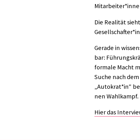
Mitarbeiter*inne
Die Reali­tät sie
Gesellschafter*i
Gerade in wissens
bar: Führungs­kräf
formale Macht mit
Suche nach dem 
„Autokrat*in“ be
nen Wahl­kampf.
Hier das Inter­vie