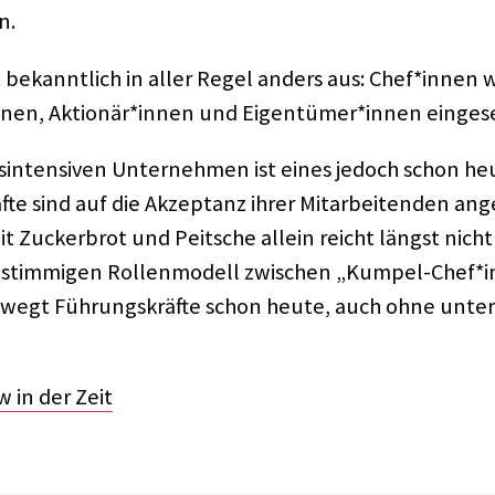
n.
ht bekannt­lich in aller Regel anders aus: Chef*innen
nnen, Aktionär*innen und Eigentümer*innen einge­se
­in­ten­si­ven Unter­neh­men ist eines jedoch schon h
te sind auf die Akzep­tanz ihrer Mitar­bei­ten­den ange
 Zucker­brot und Peit­sche allein reicht längst nicht
stim­mi­gen Rollen­mo­dell zwischen „Kumpel-Chef*i
wegt Führungs­kräfte schon heute, auch ohne unter­n
w in der Zeit