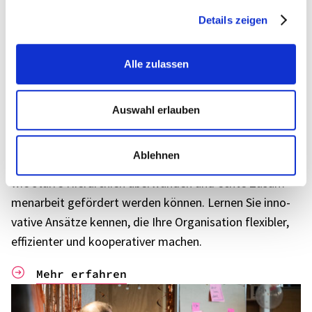
Details zeigen
Alle zulassen
Teil 2: Neue Wege der Arbeits­tei­lung – So
verhin­dern Sie Silos in Ihrer Orga­ni­sa­tion
Auswahl erlauben
Silo-Denken ist kein indi­vi­du­el­les Problem, sondern das
Ergeb­nis unsicht­ba­rer Struk­tu­ren. Doch wie lassen sich
Ablehnen
diese aufbre­chen? Agile Orga­ni­sa­ti­ons­mo­delle zeigen,
wie starre Hier­ar­chien über­wun­den und echte Zusam­
men­ar­beit geför­dert werden können. Lernen Sie inno­
va­tive Ansätze kennen, die Ihre Orga­ni­sa­tion flexi­bler,
effi­zi­en­ter und koope­ra­ti­ver machen.
Mehr erfahren