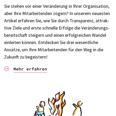
Sie stehen vor einer Verän­de­rung in Ihrer Orga­ni­sa­tion,
aber Ihre Mitar­bei­ten­den zögern? In unse­rem neues­ten
Arti­kel erfah­ren Sie, wie Sie durch Trans­pa­renz, attrak­
tive Ziele und erste schnelle Erfolge die Verän­de­rungs­
be­reit­schaft stei­gern und einen erfolg­rei­chen Wandel
einlei­ten können. Entde­cken Sie drei wesent­li­che
Ansätze, um Ihre Mitar­bei­ten­den für den Weg in die
Zukunft zu begeis­tern!
Mehr erfahren