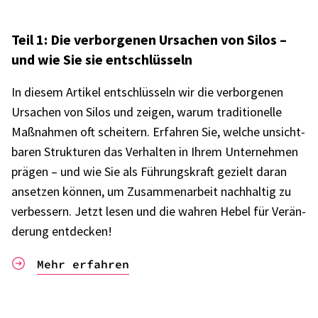
Teil 1: Die verbor­ge­nen Ursa­chen von Silos –
und wie Sie sie entschlüs­seln
In diesem Arti­kel entschlüs­seln wir die verbor­ge­nen
Ursa­chen von Silos und zeigen, warum tradi­tio­nelle
Maßnah­men oft schei­tern. Erfah­ren Sie, welche unsicht­
ba­ren Struk­tu­ren das Verhal­ten in Ihrem Unter­neh­men
prägen – und wie Sie als Führungs­kraft gezielt daran
anset­zen können, um Zusam­men­ar­beit nach­hal­tig zu
verbes­sern. Jetzt lesen und die wahren Hebel für Verän­
de­rung entde­cken!
Mehr erfahren