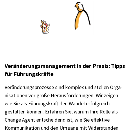
Verän­de­rungs­ma­nage­ment in der Praxis: Tipps
für Führungs­kräfte
Verän­de­rungs­pro­zesse sind komplex und stel­len Orga­
ni­sa­tio­nen vor große Heraus­for­de­run­gen. Wir zeigen
wie Sie als Führungs­kraft den Wandel erfolg­reich
gestal­ten können. Erfah­ren Sie, warum Ihre Rolle als
Change Agent entschei­dend ist, wie Sie effek­tive
Kommu­ni­ka­tion und den Umgang mit Wider­stän­den