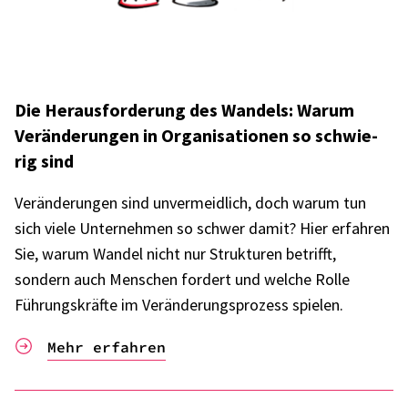
Die Heraus­for­de­rung des Wandels: Warum
Verän­de­run­gen in Orga­ni­sa­tio­nen so schwie­
rig sind
Verän­de­run­gen sind unver­meid­lich, doch warum tun
sich viele Unter­neh­men so schwer damit? Hier erfah­ren
Sie, warum Wandel nicht nur Struk­tu­ren betrifft,
sondern auch Menschen fordert und welche Rolle
Führungs­kräfte im Verän­de­rungs­pro­zess spie­len.
Mehr erfahren