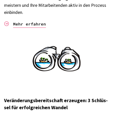
meis­tern und Ihre Mitar­bei­ten­den aktiv in den Prozess
einbin­den.
Mehr erfahren
Verän­de­rungs­be­reit­schaft erzeu­gen: 3 Schlüs­
sel für erfolg­rei­chen Wandel