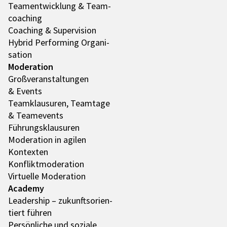
Team­ent­wick­lung & Team­
coa­ching
Coaching & Super­vi­sion
Hybrid Performing Orga­ni­
sa­tion
Mode­ra­tion
Groß­ver­an­stal­tun­gen
& Events
Team­klau­su­ren, Team­tage
& Team­e­vents
Führungs­klau­su­ren
Mode­ra­tion in agilen
Kontex­ten
Konflikt­mo­de­ra­tion
Virtu­elle Mode­ra­tion
Academy
Leader­ship – zukunfts­ori­en­
tiert führen
Persön­li­che und soziale