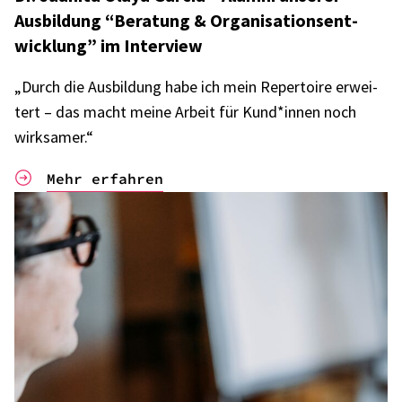
Ausbil­dung “Bera­tung & Orga­ni­sa­ti­ons­ent­
wick­lung” im Inter­view
„Durch die Ausbil­dung habe ich mein Reper­toire erwei­
tert – das macht meine Arbeit für Kund*innen noch
wirk­sa­mer.“
Mehr erfahren