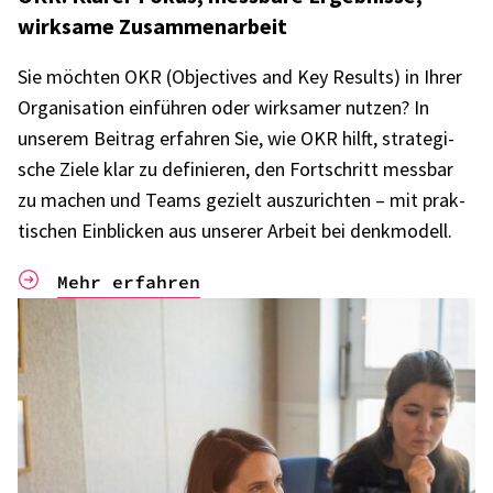
wirk­same Zusam­men­ar­beit
Sie möch­ten OKR (Objec­ti­ves and Key Results) in Ihrer
Orga­ni­sa­tion einfüh­ren oder wirk­sa­mer nutzen? In
unse­rem Beitrag erfah­ren Sie, wie OKR hilft, stra­te­gi­
sche Ziele klar zu defi­nie­ren, den Fort­schritt mess­bar
zu machen und Teams gezielt auszu­rich­ten – mit prak­
ti­schen Einbli­cken aus unse­rer Arbeit bei denk­mo­dell.
Mehr erfahren