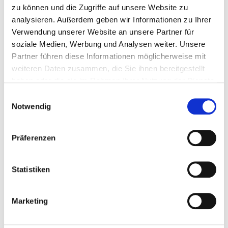
zu können und die Zugriffe auf unsere Website zu
up.
analysieren. Außerdem geben wir Informationen zu Ihrer
Verwendung unserer Website an unsere Partner für
Mehr erfahren
soziale Medien, Werbung und Analysen weiter. Unsere
Partner führen diese Informationen möglicherweise mit
weiteren Daten zusammen, die Sie ihnen bereitgestellt
haben oder die sie im Rahmen Ihrer Nutzung der Dienste
gesammelt haben.
Einwilligungsauswahl
Notwendig
Präferenzen
Statistiken
Marketing