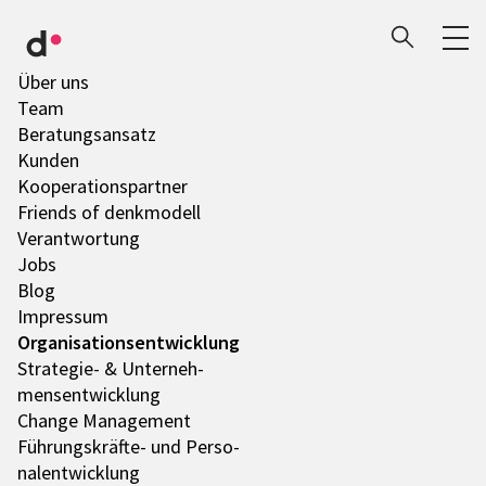
Über uns
Team
Bera­tungs­an­satz
Kunden
Koope­ra­ti­ons­part­ner
Friends of denk­mo­dell
Verant­wor­tung
Jobs
Blog
Impres­sum
Orga­ni­sa­ti­ons­ent­wick­lung
Stra­te­gie- & Unter­neh­
mens­ent­wick­lung
Change Manage­ment
Führungs­­­kräfte- und Perso­
nal­ent­wick­lung