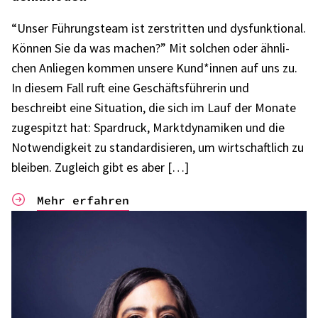
“Unser Führungs­team ist zerstrit­ten und dysfunk­tio­nal.
Können Sie da was machen?” Mit solchen oder ähnli­
chen Anlie­gen kommen unsere Kund*innen auf uns zu.
In diesem Fall ruft eine Geschäfts­füh­re­rin und
beschreibt eine Situa­tion, die sich im Lauf der Monate
zuge­spitzt hat: Spar­druck, Markt­dy­na­mi­ken und die
Notwen­dig­keit zu stan­dar­di­sie­ren, um wirt­schaft­lich zu
blei­ben. Zugleich gibt es aber […]
Mehr erfahren