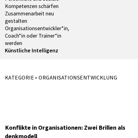
Kompe­ten­zen schär­fen
Zusam­men­ar­beit neu
gestal­ten
Organisationsentwickler*in,
Coach*in oder Trainer*in
werden
Künst­li­che Intel­li­genz
KATEGORIE • ORGANISATIONSENTWICKLUNG
Konflikte in Orga­ni­sa­tio­nen: Zwei Bril­len als
denk­mo­dell