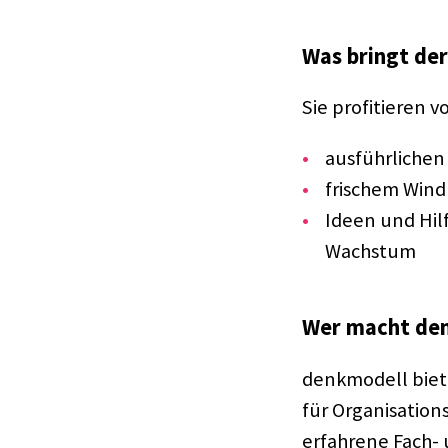
Was bringt der
Sie profi­tie­ren v
ausführ­li­che
frischem Wind
Ideen und Hilf
Wachs­tum ​
Wer macht den
denk­mo­dell biet
für Organisation
erfah­rene Fach- 