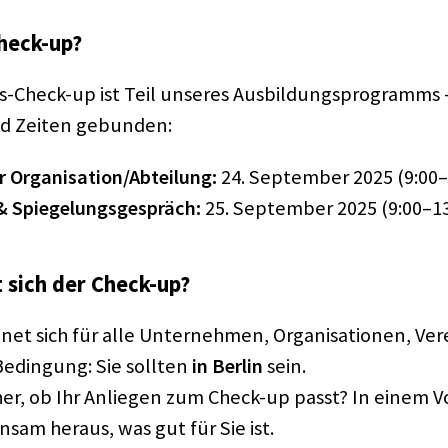
heck-up?
­ons-Check-up ist Teil unse­res Ausbil­dungs­pro­gramms 
d Zeiten gebun­den:
r Organisation/Abteilung:
​24. Septem­ber 2025 (9:00
& Spie­ge­lungs­ge­spräch:
25. ​Septem­ber 2025 (9:00–1
 sich der Check-up?
et sich für alle Unter­neh­men, Orga­ni­sa­tio­nen, Ve
Bedin­gung: Sie soll­ten
in Berlin
sein.
cher, ob Ihr Anlie­gen zum Check-up passt? In einem V
­sam heraus, was gut für Sie ist.