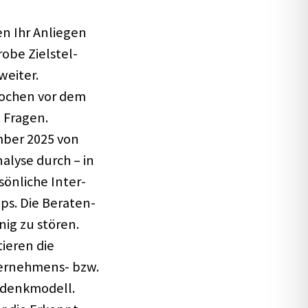
en Ihr Anlie­gen
obe Ziel­stel­
weiter.
Wochen vor dem
e Fragen.
­ber 2025 von
nalyse durch – in
n­li­che Inter­
ps. Die Bera­ten­
nig zu stören.
ie­ren die
er­neh­mens- bzw.
denk­mo­dell.