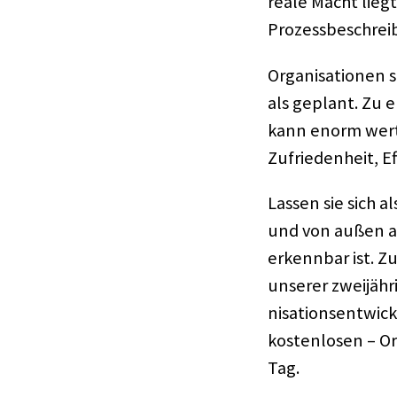
reale Macht liegt
Prozess­be­schrei
Orga­ni­sa­tio­nen
als geplant. Zu e
kann enorm wert­
Zufrie­den­heit, E
Lassen sie sich al
und von außen an
erkenn­bar ist. Z
unse­rer zwei­jäh
ni­sa­ti­ons­ent­w
kosten­lo­sen – O
Tag.