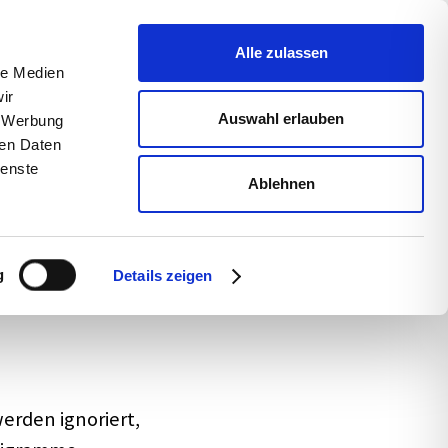
uns
Blog
s­sum
Alle zulassen
le Medien
ir
Auswahl erlauben
, Werbung
ren Daten
ienste
Ablehnen
-up:
g
Details zeigen
erden igno­riert,