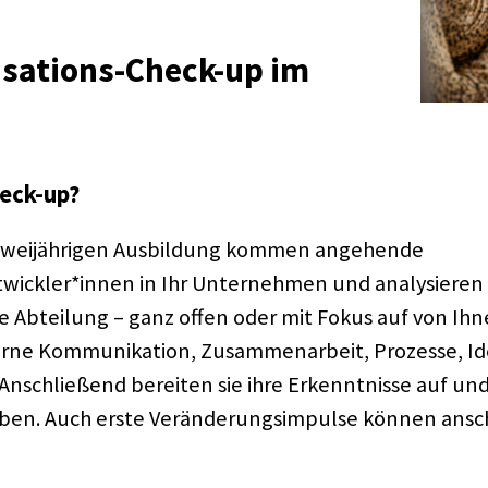
­sa­ti­ons-Check-up im
eck-up?
wei­jäh­ri­gen Ausbil­dung kommen ange­hende
wickler*innen in Ihr Unter­neh­men und analy­sie­ren
ine Abtei­lung – ganz offen oder mit Fokus auf von Ihn
e Kommu­ni­ka­tion, Zusam­men­ar­beit, Prozesse, Iden­t
. Anschlie­ßend berei­ten sie ihre Erkennt­nisse auf un
aben. Auch erste Verän­de­rungs­im­pulse können ansc