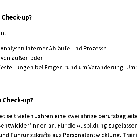
 Check-up?
on:
n Analy­sen inter­ner Abläufe und Prozesse​
 von außen oder ​
e­stel­lun­gen bei Fragen rund um Verän­de­rung, U
 Check-up?
et seit vielen Jahren eine zwei­jäh­rige berufs­be­glei
sentwickler*innen an. Für die Ausbil­dung zuge­las­s
und Führungs­kräfte aus Perso­nal­ent­wick­lung, Trai­