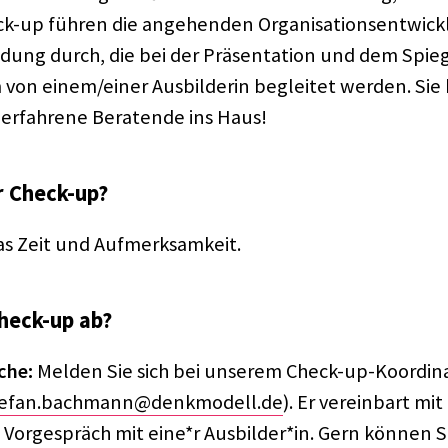
ck-up führen die ange­hen­den Organisationsentwic
­dung durch, die bei der Präsen­ta­tion und dem Spie­g
on einem/einer Ausbil­de­rin beglei­tet werden. Si
d erfah­rene Bera­tende ins Haus!
r Check-up?
as Zeit und Aufmerk­sam­keit.
Check-up ab?
che:
Melden Sie sich bei unse­rem Check-up-Koor­di­na
tefan.bachmann@denkmodell.de
). Er verein­bart mi
 Vorge­spräch mit eine*r Ausbilder*in. Gern können Si