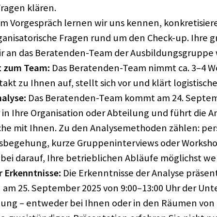
Fragen klären.
m Vorge­spräch lernen wir uns kennen, konkre­ti­sie­r
a­ni­sa­to­ri­sche Fragen rund um den Check-up. Ihre gr
r an das Bera­ten­den-Team der Ausbil­dungs­gruppe 
t zum Team:
Das Bera­ten­den-Team nimmt ca. 3–4 
t zu Ihnen auf, stellt sich vor und klärt logis­ti­sch
alyse:
Das Bera­ten­den-Team kommt am ​24. Septem
in Ihre Orga­ni­sa­tion oder Abtei­lung und führt die A
he mit Ihnen. Zu den Analy­se­me­tho­den zählen: persö
s­be­ge­hung, kurze Grup­pen­in­ter­views oder Work­sho
ei darauf, Ihre betrieb­li­chen Abläufe möglichst we
r Erkennt­nisse:
Die Erkennt­nisse der Analyse präsen­t
 am ​25. Septem­ber 2025 von 9:00–13:00 Uhr der Unt
i­tung – entwe­der bei Ihnen oder in den Räumen von 