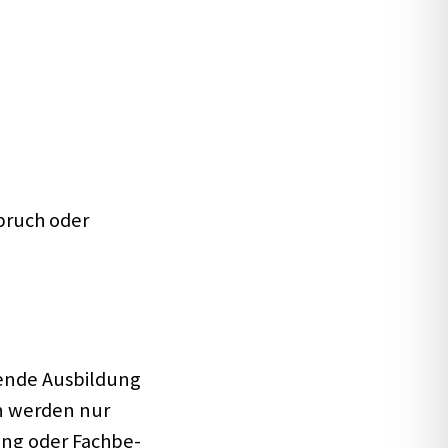
mbruch oder
­tende Ausbil­dung
en werden nur
ning oder Fach­be­