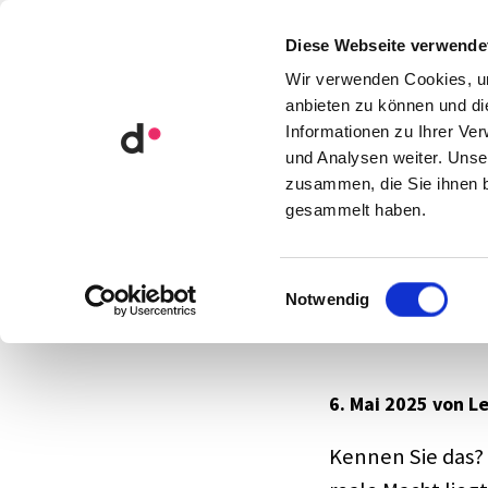
Orga­ni­sa­ti­ons­ent­wick­lung
Diese Webseite verwende
Künst­li­che Intel­li­genz
Wir verwenden Cookies, um
anbieten zu können und di
Informationen zu Ihrer Ve
Blog
Organisationsentwicklun
und Analysen weiter. Unse
zusammen, die Sie ihnen b
gesammelt haben.
Kosten­lo
Einwilligungsauswahl
Notwendig
Profi-Bl
6. Mai 2025 von L
Kennen Sie das? G