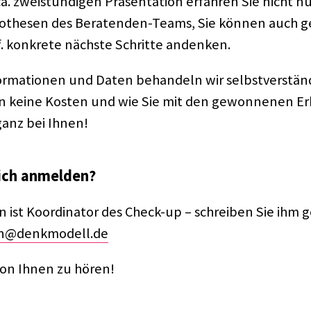
. zwei­stün­di­gen Präsen­ta­tion erfah­ren Sie nicht n
o­the­sen des Bera­ten­den-Teams, Sie können auch g
f. konkrete nächste Schritte andenken.
or­ma­tio­nen und Daten behan­deln wir selbst­ver­ständ­
en keine Kosten und wie Sie mit den gewon­ne­nen Er
ganz bei Ihnen!
ich anmel­den?
ist Koor­di­na­tor des Check-up – schrei­ben Sie ihm 
n@denkmodell.de
von Ihnen zu hören!