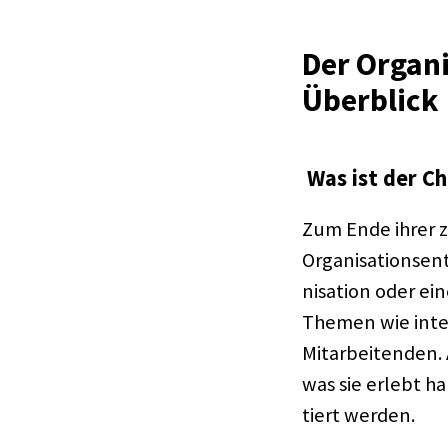
Der Orga­ni
Über­blick
Was ist der Ch
Zum Ende ihrer z
Organisationsent
ni­sa­tion oder e
Themen wie intern
Mitar­bei­ten­den
was sie erlebt h
tiert werden.