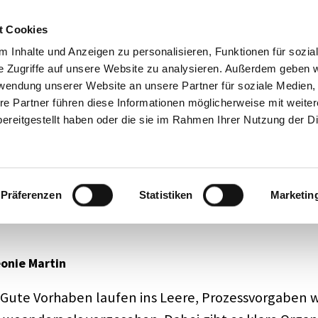
Mode­ra­tion
Academy
Über 
t Cookies
Impre
 Inhalte und Anzeigen zu personalisieren, Funktionen für sozia
e Zugriffe auf unsere Website zu analysieren. Außerdem geben w
rwendung unserer Website an unsere Partner für soziale Medien
g
Beratung
Training / Ausbildung
Unkategorisiert
re Partner führen diese Informationen möglicherweise mit weite
ereitgestellt haben oder die sie im Rahmen Ihrer Nutzung der D
­ser Orga­ni­sa­ti­ons-Check
Präferenzen
Statistiken
Marketin
ick von außen
eonie Martin
ute Vorha­ben laufen ins Leere, Prozess­vor­ga­ben w