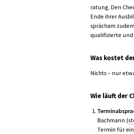
ra­tung. Den Che
Ende ihrer Ausbil
sprächam zudem v
quali­fi­zierte un
Was kostet de
Nichts – nur etw
Wie läuft der 
Termin­ab­spra­
Bach­mann (
s
Termin für ein