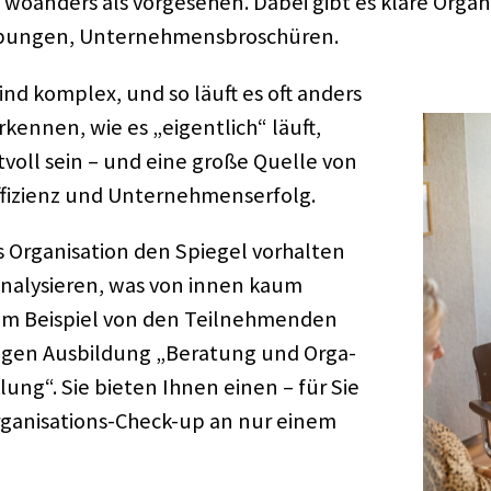
 woan­ders als vorge­se­hen. Dabei gibt es klare Orga­
­bun­gen, Unter­neh­mens­bro­schü­ren.
 sind komplex, und so läuft es oft anders
rken­nen, wie es „eigent­lich“ läuft,
voll sein – und eine große Quelle von
ffi­zi­enz und Unter­neh­mens­er­folg.
s Orga­ni­sa­tion den Spie­gel vorhal­ten
aly­sie­ren, was von innen kaum
um Beispiel von den Teil­neh­men­den
­ri­gen Ausbil­dung „Bera­tung und Orga­
ick­lung“. Sie bieten Ihnen einen – für Sie
rga­ni­sa­ti­ons-Check-up an nur einem