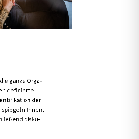
 die ganze Orga­
en defi­nierte
i­fi­ka­tion der
d spie­geln Ihnen,
hlie­ßend disku­