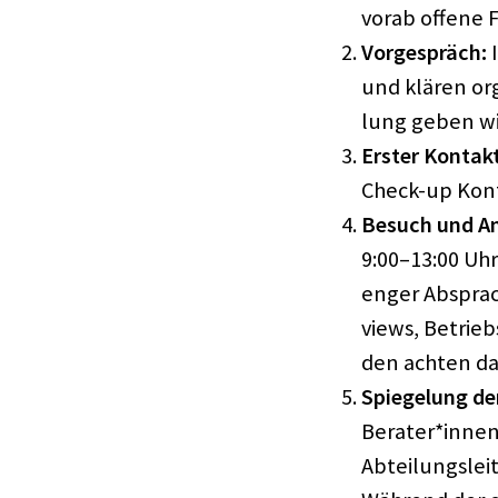
vorab offene 
Vorge­spräch:
I
und klären org
lung geben wi
Erster Kontak
Check-up Kontak
Besuch und An
9:00–13:00 Uhr 
enger Abspra­c
views, Betrieb
den achten dab
Spie­ge­lung de
Berater*innen
Abtei­lungs­le