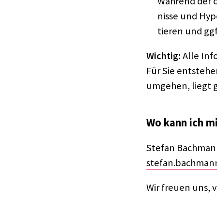
Während der ca
nisse und Hyp
tie­ren und gg
Wich­tig:
Alle Inf
Für Sie entste­h
umge­hen, liegt 
Wo kann ich m
Stefan Bach­mann 
stefan.bachman
Wir freuen uns, 