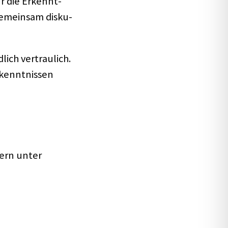
ur die Erkennt­
emein­sam disku­
lich vertrau­lich.
kennt­nis­sen
gern unter