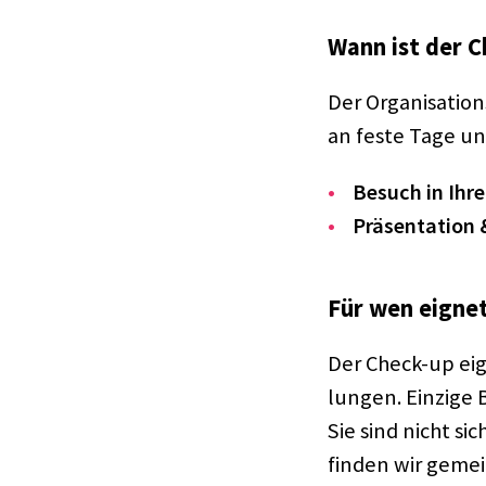
Wann ist der C
Der Orga­ni­sa­ti
an feste Tage un
Besuch in Ihre
Präsen­ta­tion 
Für wen eignet
Der Check-up eign
lun­gen. Einzige 
Sie sind nicht si
finden wir gemein