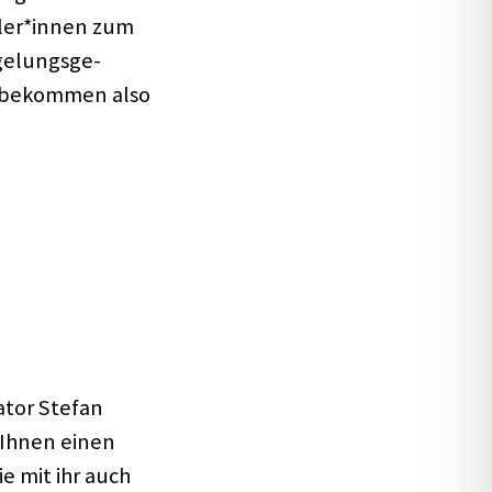
kler*innen zum
e­lungs­ge­
e bekom­men also
­tor Stefan
t Ihnen einen
e mit ihr auch