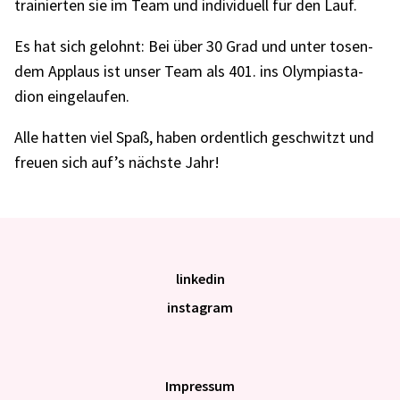
trai­nier­ten sie im Team und indi­vi­du­ell für den Lauf.
Es hat sich gelohnt: Bei über 30 Grad und unter tosen­
dem Applaus ist unser Team als 401. ins Olym­pia­sta­
dion einge­lau­fen.
Alle hatten viel Spaß, haben ordent­lich geschwitzt und
freuen sich auf’s nächste Jahr!
linkedin
instagram
Impres­sum