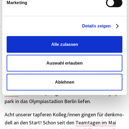
Marketing
4. September 2018 von Desiree Bösemüller
Details zeigen
Alle zulassen
Auswahl erlauben
Am 16. August 2018 waren über 14.200
Ablehnen
Teilnehmer/innen aus rund 800 Unter­neh­men beim
B2Run
Berlin dabei, die gemein­sam durch den Olym­pia­
park in das Olym­pia­sta­dion Berlin liefen.
Acht unse­rer tapfe­ren Kolleg/innen gingen für denk­mo­
dell an den Start! Schon seit den
Team­ta­gen im Mai