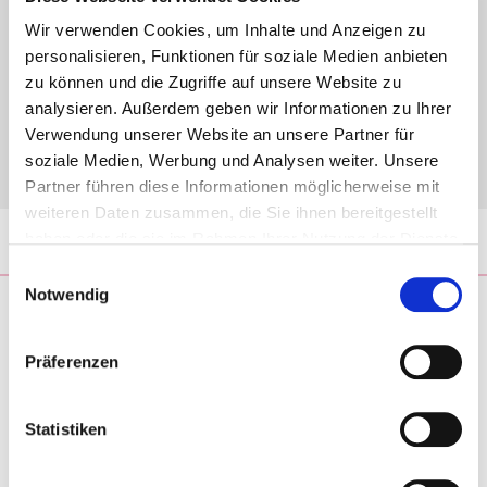
Kompe­ten­zen schär­fen
Wir verwenden Cookies, um Inhalte und Anzeigen zu
Zusam­men­ar­beit neu
personalisieren, Funktionen für soziale Medien anbieten
gestal­ten
zu können und die Zugriffe auf unsere Website zu
Organisationsentwickler*in,
analysieren. Außerdem geben wir Informationen zu Ihrer
Coach*in oder Trainer*in
Verwendung unserer Website an unsere Partner für
werden
soziale Medien, Werbung und Analysen weiter. Unsere
Künst­li­che Intel­li­genz
Partner führen diese Informationen möglicherweise mit
weiteren Daten zusammen, die Sie ihnen bereitgestellt
haben oder die sie im Rahmen Ihrer Nutzung der Dienste
Blog
Rund ums Team
gesammelt haben.
Einwilligungsauswahl
Notwendig
Firmen­lauf – denk­mo­dell
Präferenzen
beweist Team­geist beim dies­
jäh­ri­gen B2Run
Statistiken