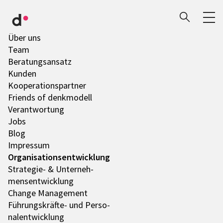
Über uns
Team
Bera­tungs­an­satz
Kunden
Koope­ra­ti­ons­part­ner
Friends of denk­mo­dell
Verant­wor­tung
Jobs
Blog
Impres­sum
Orga­ni­sa­ti­ons­ent­wick­lung
Stra­te­gie- & Unter­neh­
mens­ent­wick­lung
Change Manage­ment
Führungs­­­kräfte- und Perso­
nal­ent­wick­lung