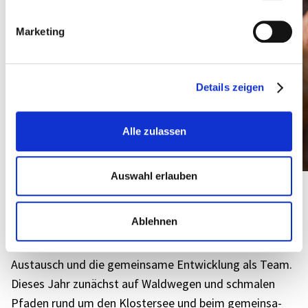
Marketing
Details zeigen
Alle zulassen
Auswahl erlauben
Ablehnen
Bei unse­ren Team­ta­gen nehmen wir uns einmal im Jahr
fernab der übli­chen Orte zwei Tage Zeit für inten­si­ven
Austausch und die gemein­same Entwick­lung als Team.
Dieses Jahr zunächst auf Wald­we­gen und schma­len
Pfaden rund um den Klos­ter­see und beim gemein­sa­