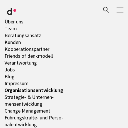
Über uns
Team
Bera­tungs­an­satz
Kunden
Koope­ra­ti­ons­part­ner
Friends of denk­mo­dell
Verant­wor­tung
Jobs
Blog
Impres­sum
Orga­ni­sa­ti­ons­ent­wick­lung
Stra­te­gie- & Unter­neh­
mens­ent­wick­lung
Change Manage­ment
Führungs­­­kräfte- und Perso­
nal­ent­wick­lung