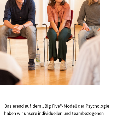
Basie­rend auf dem „Big Five“-Modell der Psycho­lo­gie
haben wir unsere indi­vi­du­el­len und team­be­zo­ge­nen