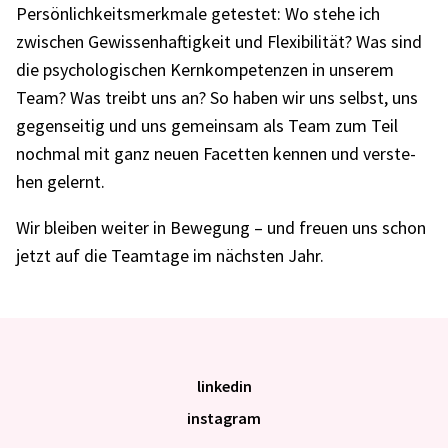
Persön­lich­keits­merk­male getes­tet: Wo stehe ich
zwischen Gewis­sen­haf­tig­keit und Flexi­bi­li­tät? Was sind
die psycho­lo­gi­schen Kern­kom­pe­ten­zen in unse­rem
Team? Was treibt uns an? So haben wir uns selbst, uns
gegen­sei­tig und uns gemein­sam als Team zum Teil
noch­mal mit ganz neuen Facet­ten kennen und verste­
hen gelernt.
Wir blei­ben weiter in Bewe­gung – und freuen uns schon
jetzt auf die Team­tage im nächs­ten Jahr.
linkedin
instagram