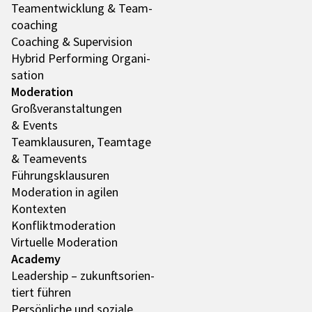
Team­ent­wick­lung & Team­
coa­ching
Coaching & Super­vi­sion
Hybrid Performing Orga­ni­
sa­tion
Mode­ra­tion
Groß­ver­an­stal­tun­gen
& Events
Team­klau­su­ren, Team­tage
& Team­e­vents
Führungs­klau­su­ren
Mode­ra­tion in agilen
Kontex­ten
Konflikt­mo­de­ra­tion
Virtu­elle Mode­ra­tion
Academy
Leader­ship – zukunfts­ori­en­
tiert führen
Persön­li­che und soziale