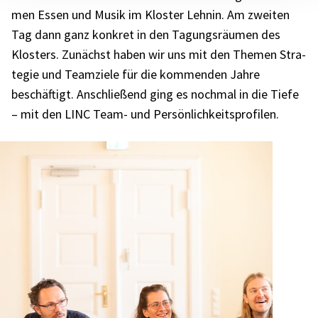
men Essen und Musik im Klos­ter Lehnin. Am zwei­ten
Tag dann ganz konkret in den Tagungs­räu­men des
Klos­ters. Zunächst haben wir uns mit den Themen Stra­
te­gie und Team­ziele für die kommen­den Jahre
beschäf­tigt. Anschlie­ßend ging es noch­mal in die Tiefe
– mit den LINC Team- und Persön­lich­keits­pro­fi­len.