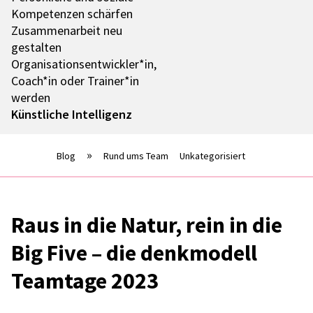
Kompe­ten­zen schär­fen
Zusam­men­ar­beit neu
gestal­ten
Organisationsentwickler*in,
Coach*in oder Trainer*in
werden
Künst­li­che Intel­li­genz
Blog
Rund ums Team
Unkategorisiert
Raus in die Natur, rein in die
Big Five – die denk­mo­dell
Team­tage 2023