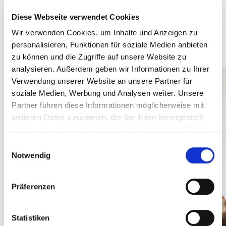
Wande­rung durch das wunder­schöne Lehni­ner Wald-
Diese Webseite verwendet Cookies
und Seen­ge­biet, ca. 50 km südwest­lich von Berlin,
Wir verwenden Cookies, um Inhalte und Anzeigen zu
begon­nen.
personalisieren, Funktionen für soziale Medien anbieten
zu können und die Zugriffe auf unsere Website zu
analysieren. Außerdem geben wir Informationen zu Ihrer
Verwendung unserer Website an unsere Partner für
soziale Medien, Werbung und Analysen weiter. Unsere
Partner führen diese Informationen möglicherweise mit
weiteren Daten zusammen, die Sie ihnen bereitgestellt
haben oder die sie im Rahmen Ihrer Nutzung der Dienste
gesammelt haben.
Einwilligungsauswahl
Notwendig
Präferenzen
Statistiken