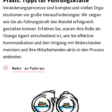
Praxis: Tipps für Führungs­kräfte
Verän­de­rungs­pro­zesse sind komplex und stel­len Orga­
ni­sa­tio­nen vor große Heraus­for­de­run­gen. Wir zeigen
wie Sie als Führungs­kraft den Wandel erfolg­reich
gestal­ten können. Erfah­ren Sie, warum Ihre Rolle als
Change Agent entschei­dend ist, wie Sie effek­tive
Kommu­ni­ka­tion und den Umgang mit Wider­stän­den
meis­tern und Ihre Mitar­bei­ten­den aktiv in den Prozess
einbin­den.
Mehr erfah­ren