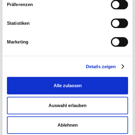
Präferenzen
Statistiken
denk­mo­dell-Blog­bei­träge von Julian‑G. Mehler
Marketing
Details zeigen
Alle zulassen
Auswahl erlauben
Ablehnen