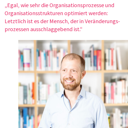
„Egal, wie sehr die Orga­ni­sa­ti­ons­pro­zesse und
Orga­ni­sa­ti­ons­struk­tu­ren opti­miert werden:
Letzt­lich ist es der Mensch, der in Verän­de­rungs­
pro­zes­sen ausschlag­ge­bend ist.“