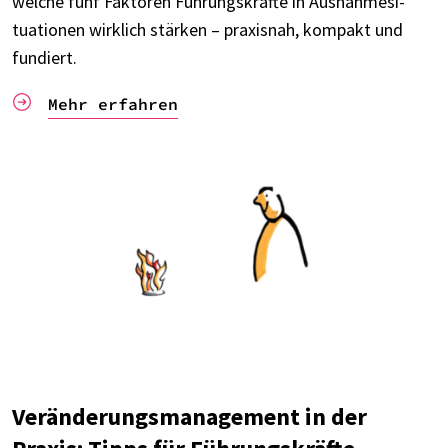
welche fünf Fakto­ren Führungs­kräfte in Ausnah­me­si­
tua­tio­nen wirk­lich stär­ken – praxis­nah, kompakt und
fundiert.
Mehr erfah­ren
Verän­de­rungs­ma­nage­ment in der