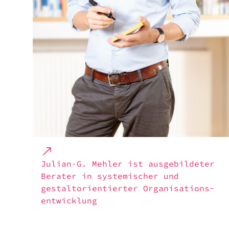
Julian‑G. Mehler ist ausge­bil­de­ter
Bera­ter in syste­mi­scher und
gestalt­ori­en­tier­ter Orga­ni­sa­ti­ons­
ent­wick­lung