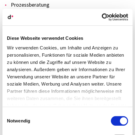
Prozess­be­ra­tung
Projekt­ma­nage­ment
Planung
Stra­te­gie­ent­wick­lung
Konflikt­mo­de­ra­tion
Diese Webseite verwendet Cookies
Wir verwenden Cookies, um Inhalte und Anzeigen zu
personalisieren, Funktionen für soziale Medien anbieten
Arbeits­spra­chen
zu können und die Zugriffe auf unsere Website zu
analysieren. Außerdem geben wir Informationen zu Ihrer
Deutsch
Verwendung unserer Website an unsere Partner für
Englisch
soziale Medien, Werbung und Analysen weiter. Unsere
Partner führen diese Informationen möglicherweise mit
weiteren Daten zusammen, die Sie ihnen bereitgestellt
haben oder die sie im Rahmen Ihrer Nutzung der Dienste
Mitglied­schaf­ten und Auszeichnungen​
gesammelt haben.
Einwilligungsauswahl
Notwendig
Julian‑G. Mehler ist außer­dem zerti­fi­zier­ter Prozess­be­
ra­ter bei
unternehmensWert:Mensch
.