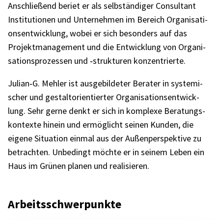
Anschlie­ßend beriet er als selb­stän­di­ger Consul­tant
Insti­tu­tio­nen und Unter­neh­men im Bereich Orga­ni­sa­ti­
ons­ent­wick­lung, wobei er sich beson­ders auf das
Projekt­ma­nage­ment und die Entwick­lung von Orga­ni­
sa­ti­ons­pro­zes­sen und ‑struk­tu­ren konzen­trierte.
Julian‑G. Mehler ist ausge­bil­de­ter Bera­ter in syste­mi­
scher und gestalt­ori­en­tier­ter Orga­ni­sa­ti­ons­ent­wick­
lung. Sehr gerne denkt er sich in komplexe Bera­tungs­
kon­texte hinein und ermög­licht seinen Kunden, die
eigene Situa­tion einmal aus der Außen­per­spek­tive zu
betrach­ten. Unbe­dingt möchte er in seinem Leben ein
Haus im Grünen planen und reali­sie­ren.
Arbeits­schwer­punkte