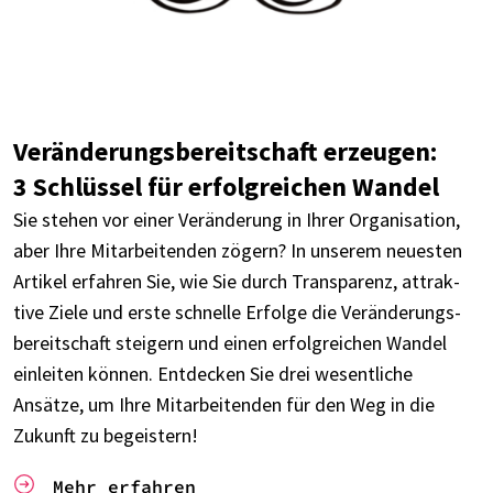
Verän­de­rungs­be­reit­schaft erzeu­gen:
3 Schlüs­sel für erfolg­rei­chen Wandel
Sie stehen vor einer Verän­de­rung in Ihrer Orga­ni­sa­tion,
aber Ihre Mitar­bei­ten­den zögern? In unse­rem neues­ten
Arti­kel erfah­ren Sie, wie Sie durch Trans­pa­renz, attrak­
tive Ziele und erste schnelle Erfolge die Verän­de­rungs­
be­reit­schaft stei­gern und einen erfolg­rei­chen Wandel
einlei­ten können. Entde­cken Sie drei wesent­li­che
Ansätze, um Ihre Mitar­bei­ten­den für den Weg in die
Zukunft zu begeis­tern!
Mehr erfah­ren