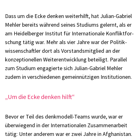
Dass um die Ecke denken weiter­hilft, hat Julian-Gabriel
Mehler bereits während seines Studi­ums gelernt, als er
am Heidel­ber­ger Insti­tut für Inter­na­tio­nale Konflikt­for­
schung tätig war. Mehr als vier Jahre war der Poli­tik­
wis­sen­schaft­ler dort als Vorstands­mit­glied an der
konzep­tio­nel­len Weiter­ent­wick­lung betei­ligt. Paral­lel
zum Studium enga­gierte sich Julian-Gabriel Mehler
zudem in verschie­de­nen gemein­nüt­zi­gen Insti­tu­tio­nen.
„Um die Ecke denken hilft“
Bevor er Teil des denk­mo­dell-Teams wurde, war er
über­wie­gend in der Inter­na­tio­na­len Zusam­men­ar­beit
tätig: Unter ande­rem war er zwei Jahre in Afgha­ni­stan.