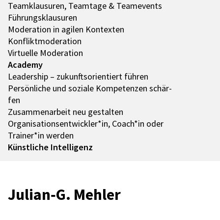
Team­klau­su­ren, Team­tage & Team­e­vents
Führungs­klau­su­ren
Mode­ra­tion in agilen Kontex­ten
Konflikt­mo­de­ra­tion
Virtu­elle Mode­ra­tion
Academy
Leader­ship – zukunfts­ori­en­tiert führen
Persön­li­che und soziale Kompe­ten­zen schär­
fen
Zusam­men­ar­beit neu gestal­ten
Organisationsentwickler*in, Coach*in oder
Trainer*in werden
Künst­li­che Intel­li­genz
Julian‑G. Mehler