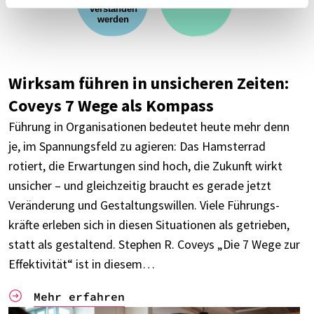
Wirk­sam führen in unsi­che­ren Zeiten:
Coveys 7 Wege als Kompass
Führung in Orga­ni­sa­tio­nen bedeu­tet heute mehr denn
je, im Span­nungs­feld zu agie­ren: Das Hams­ter­rad
rotiert, die Erwar­tun­gen sind hoch, die Zukunft wirkt
unsi­cher – und gleich­zei­tig braucht es gerade jetzt
Verän­de­rung und Gestal­tungs­wil­len. Viele Führungs­
kräfte erle­ben sich in diesen Situa­tio­nen als getrie­ben,
statt als gestal­tend. Stephen R. Coveys „Die 7 Wege zur
Effek­ti­vi­tät“ ist in diesem…
Mehr erfah­ren