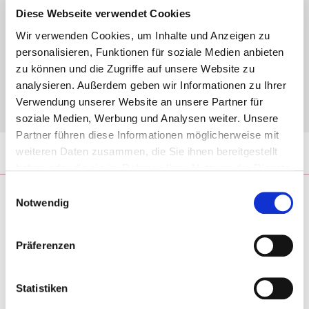
Kompe­ten­zen schär­fen
Diese Webseite verwendet Cookies
Zusam­men­ar­beit neu
Wir verwenden Cookies, um Inhalte und Anzeigen zu
gestal­ten
personalisieren, Funktionen für soziale Medien anbieten
Organisationsentwickler*in,
zu können und die Zugriffe auf unsere Website zu
Coach*in oder Trainer*in
analysieren. Außerdem geben wir Informationen zu Ihrer
werden
Verwendung unserer Website an unsere Partner für
Künst­li­che Intel­li­genz
soziale Medien, Werbung und Analysen weiter. Unsere
Partner führen diese Informationen möglicherweise mit
weiteren Daten zusammen, die Sie ihnen bereitgestellt
Blog
Rund ums Team
haben oder die sie im Rahmen Ihrer Nutzung der Dienste
gesammelt haben.
Einwilligungsauswahl
Notwendig
5×5 Team­staf­fel – denk­mo­dell
ist wieder mit dabei
Präferenzen
Statistiken
17. Juni 2019 von Desiree Bösemüller