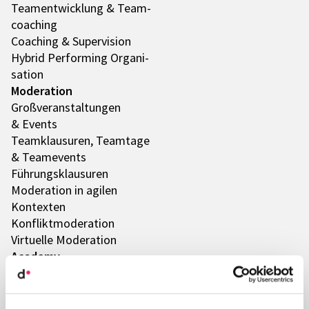
Team­ent­wick­lung & Team­
coa­ching
Coaching & Super­vi­sion
Hybrid Performing Orga­ni­
sa­tion
Mode­ra­tion
Groß­ver­an­stal­tun­gen
& Events
Team­klau­su­ren, Team­tage
& Team­e­vents
Führungs­klau­su­ren
Mode­ra­tion in agilen
Kontex­ten
Konflikt­mo­de­ra­tion
Virtu­elle Mode­ra­tion
Academy
Leader­ship – zukunfts­ori­en­
tiert führen
Persön­li­che und soziale