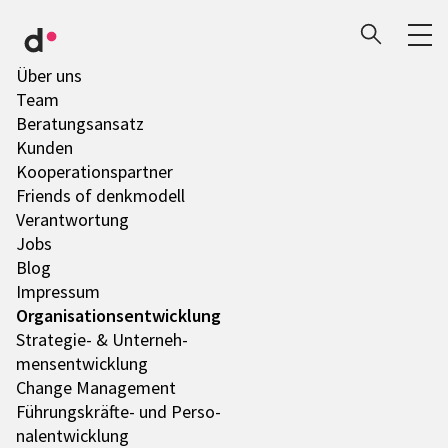
Über uns
Team
Bera­tungs­an­satz
Kunden
Koope­ra­ti­ons­part­ner
Friends of denk­mo­dell
Verant­wor­tung
Jobs
Blog
Impres­sum
Orga­ni­sa­ti­ons­ent­wick­lung
Stra­te­gie- & Unter­neh­
mens­ent­wick­lung
Change Manage­ment
Führungs­­­kräfte- und Perso­
nal­ent­wick­lung