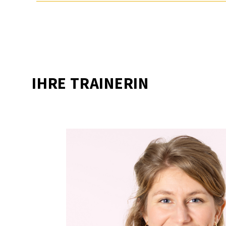
IHRE TRAI­NE­RIN