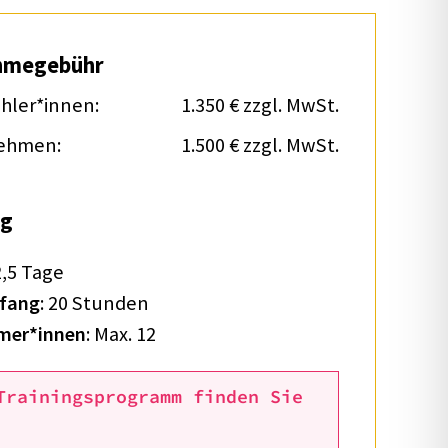
h­me­ge­bühr
ahler*innen:
1.350 € zzgl. MwSt.
eh­men:
1.500 € zzgl. MwSt.
g
2,5 Tage
­fang
: 20 Stun­den
mer*innen
: Max. 12
Trai­nings­pro­gramm finden Sie