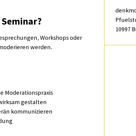
denk­mo
s Semi­nar?
Pfuel­str
10997 B
e Bespre­chun­gen, Work­shops oder
 mode­rie­ren werden.
e Mode­ra­ti­ons­pra­xis
irk­sam gestal­ten
e­rän kommu­ni­zie­ren
­dung