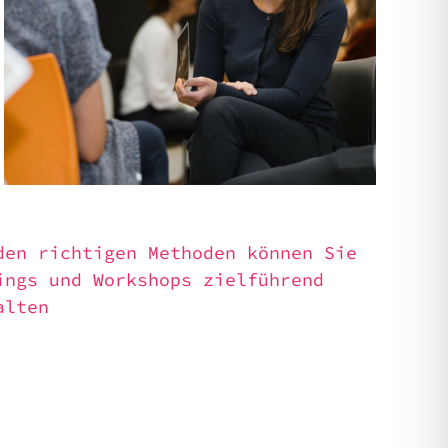
den rich­ti­gen Metho­den können Sie
ings und Work­shops ziel­füh­rend
l­ten