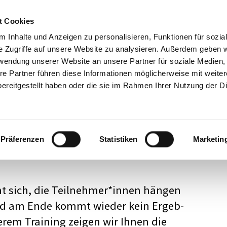
Mode­ra­tion
Academy
Über 
t Cookies
Impre
 Inhalte und Anzeigen zu personalisieren, Funktionen für sozia
e Zugriffe auf unsere Website zu analysieren. Außerdem geben w
rwendung unserer Website an unsere Partner für soziale Medien
re Partner führen diese Informationen möglicherweise mit weite
i­ning 1 –
ereitgestellt haben oder die sie im Rahmen Ihrer Nutzung der D
Work­shops
Präferenzen
Statistiken
Marketin
ht sich, die Teilnehmer*innen hängen
 und am Ende kommt wieder kein Ergeb­
­rem Trai­ning zeigen wir Ihnen die