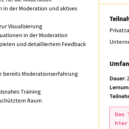
 in der Mode­ra­tion und akti­ves
Teil­na
r Visua­li­sie­rung
Privatz
a­tio­nen in der Mode­ra­tion
Unter­n
­spie­len und detail­lier­tem Feed­back
Umfan
bereits Mode­ra­ti­ons­er­fah­rung
Dauer
: 
Lern­um
xis­na­hes Trai­ning
Teilneh
eschütz­tem Raum
Das 
hier