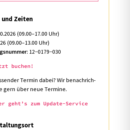
 und Zeiten
0.2026 (09.00–17.00 Uhr)
26 (09.00–13.00 Uhr)
gs­num­mer
: 12−0179−030
tzt buchen!
ssen­der Termin dabei? Wir benach­rich­
Sie gern über neue Termine.
er geht’s zum Update-Service
tal­tungs­ort