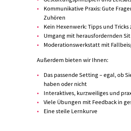
Kommu­ni­ka­tive Praxis: Gute Fragen
Zuhö­ren
Kein Hexen­werk: Tipps und Tricks zu
Umgang mit heraus­for­dern­den Situ
Mode­ra­ti­ons­werk­statt mit Fall­bei
Außer­dem bieten wir Ihnen:
Das passende Setting – egal, ob Sie 
haben oder nicht
Inter­ak­ti­ves, kurz­wei­li­ges und pra
Viele Übun­gen mit Feed­back in g
Eine steile Lern­kurve