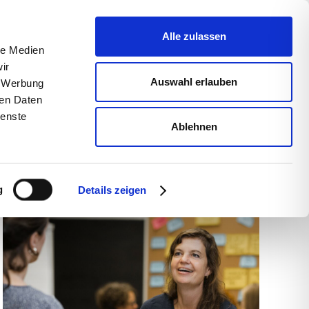
uns
Blog
s­sum
Alle zulassen
le Medien
ir
Auswahl erlauben
, Werbung
ren Daten
ienste
Ablehnen
g
Details zeigen