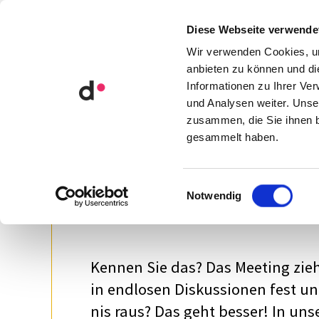
Orga­ni­sa­ti­ons­ent­wick­lung
Diese Webseite verwende
Künst­li­che Intel­li­genz
Wir verwenden Cookies, um
anbieten zu können und di
Informationen zu Ihrer Ve
und Analysen weiter. Unse
Mode­ra­ti­ons­tra
zusammen, die Sie ihnen b
gesammelt haben.
Meetings und 
mode­rie­ren
Einwilligungsauswahl
Notwendig
Kennen Sie das? Das Meeting zie
in endlo­sen Diskus­sio­nen fest
nis raus? Das geht besser! In unse