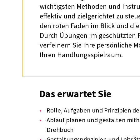
wich­tigs­ten Metho­den und Inst
effek­tiv und ziel­ge­rich­tet zu s
den roten Faden im Blick und die 
Durch Übun­gen im geschütz­ten 
verfei­nern Sie Ihre persön­li­che M
Ihren Hand­lungs­spiel­raum.
Das erwar­tet Sie
Rolle, Aufga­ben und Prin­zi­pien de
Ablauf planen und gestal­ten mithil
Dreh­buch
Gestal­tungs­prin­zi­pien und Leit­sät