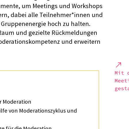
ru­mente, um Meetings und Work­shops
teu­ern, dabei alle Teilnehmer*innen und
Grup­pen­en­er­gie hoch zu halten.
Raum und gezielte Rück­mel­dun­gen
ode­ra­ti­ons­kom­pe­tenz und erwei­tern
Mit 
Meet
gesta
r Mode­ra­tion
fe von Mode­ra­ti­ons­zy­klus und
ze für die Mode­ra­tion