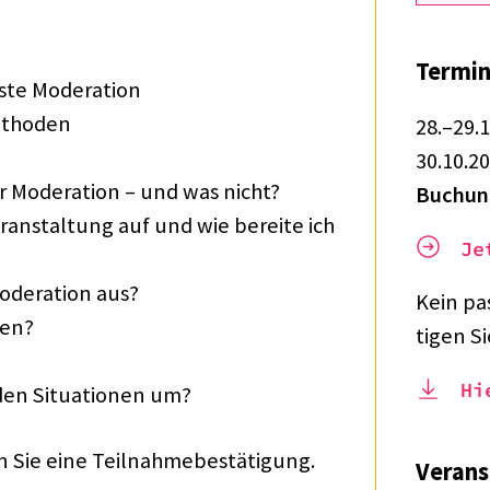
Termin
ste Mode­ra­tion
etho­den
28.–29.1
30.10.20
 Mode­ra­tion – und was nicht?
Buchun
ran­stal­tung auf und wie bereite ich
Je
de­ra­tion aus?
Kein pa
­ren?
ti­gen 
Hi
den Situa­tio­nen um?
Sie eine Teil­nah­me­be­stä­ti­gung.
Veran­s