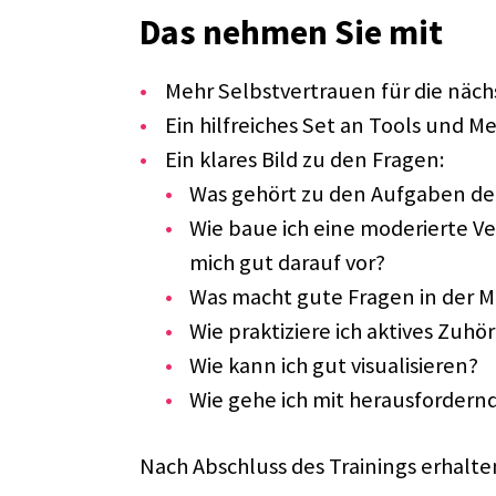
Das nehmen Sie mit
Mehr Selbst­ver­trauen für die näch
Ein hilf­rei­ches Set an Tools und M
Ein klares Bild zu den Fragen:
Was gehört zu den Aufga­ben der
Wie baue ich eine mode­rierte Ve
mich gut darauf vor?
Was macht gute Fragen in der Mo
Wie prak­ti­ziere ich akti­ves Zuhö
Wie kann ich gut visua­li­sie­ren?
Wie gehe ich mit heraus­for­dern­
Nach Abschluss des Trai­nings erhal­ten 