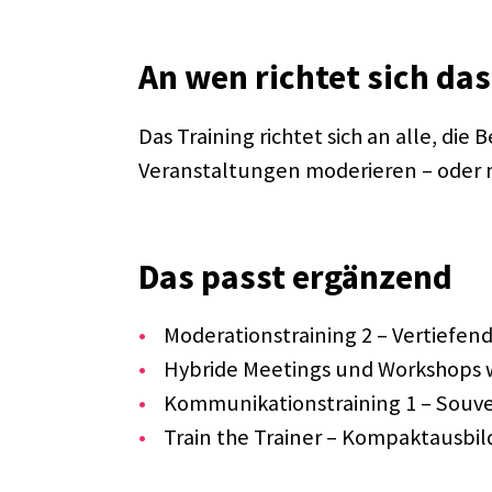
An wen rich­tet sich da
Das Trai­ning rich­tet sich an alle, di
Veran­stal­tun­gen mode­rie­ren – oder
Das passt ergän­zend
Mode­ra­ti­ons­trai­ning 2 – Vertie­fend
Hybride Meetings und Work­shops w
Kommu­ni­ka­ti­ons­trai­ning 1 – Souv
Train the Trai­ner – Kompakt­aus­bil