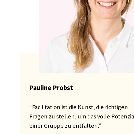
Pauline
Probst
“Faci­li­ta­tion ist die Kunst, die rich­ti­gen
Fragen zu stel­len, um das volle Poten­zia
einer Gruppe zu entfal­ten.”