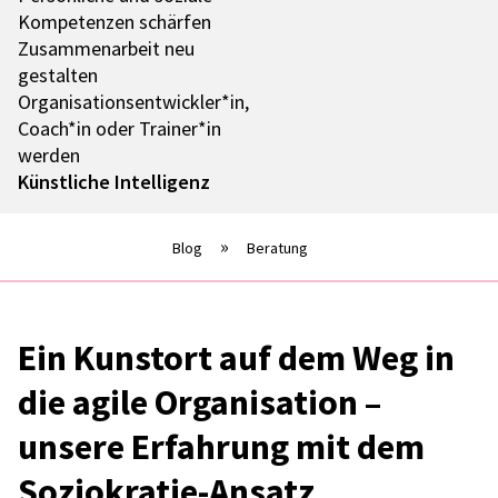
Kompe­ten­zen schär­fen
Zusam­men­ar­beit neu
gestal­ten
Organisationsentwickler*in,
Coach*in oder Trainer*in
werden
Künst­li­che Intel­li­genz
Blog
Beratung
Ein Kunst­ort auf dem Weg in
die agile Orga­ni­sa­tion –
unsere Erfah­rung mit dem
Sozio­kra­tie-Ansatz