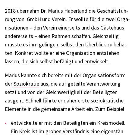
2018 über­nahm Dr. Marius Haber­land die Geschäfts­füh­
rung von GmbH und Verein. Er wollte für die zwei Orga­
ni­sa­tio­nen – den Verein einer­seits und das Gäste­haus
ande­rer­seits – einen Rahmen schaf­fen. Gleich­zei­tig
musste es ihm gelin­gen, selbst den Über­blick zu behal­
ten. Konkret wollte er eine Orga­ni­sa­tion entste­hen
lassen, die sich selbst befä­higt und entwi­ckelt.
Marius kannte sich bereits mit der Orga­ni­sa­ti­ons­form
der
Sozio­kra­tie
aus, die auf geteilte Verant­wor­tung
setzt und von der Gleich­wer­tig­keit der Betei­lig­ten
ausgeht. Schnell führte er daher erste sozio­kra­ti­sche
Elemente in die gemein­same Arbeit ein. Zum Beispiel
entwi­ckelte er mit den Betei­lig­ten ein Kreis­mo­dell.
Ein Kreis ist im groben Verständ­nis eine eigen­stän­