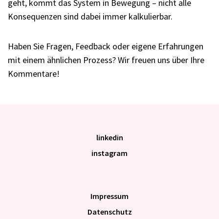
geht, kommt das System in Bewe­gung – nicht alle
Konse­quen­zen sind dabei immer kalku­lier­bar.
Haben Sie Fragen, Feed­back oder eigene Erfah­run­gen
mit einem ähnli­chen Prozess? Wir freuen uns über Ihre
Kommen­tare!
linkedin
instagram
Impres­sum
Daten­schutz