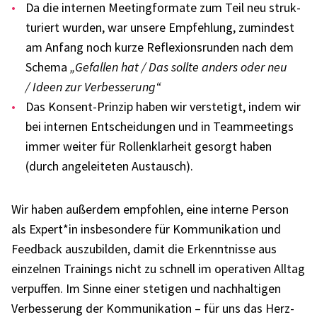
Da die inter­nen Meeting­for­mate zum Teil neu struk­
tu­riert wurden, war unsere Empfeh­lung, zumin­dest
am Anfang noch kurze Refle­xi­ons­run­den nach dem
Schema
„Gefal­len hat / Das sollte anders oder neu
/ Ideen zur Verbes­se­rung“
Das Konsent-Prin­zip haben wir verste­tigt, indem wir
bei inter­nen Entschei­dun­gen und in Team­mee­tings
immer weiter für Rollen­klar­heit gesorgt haben
(durch ange­lei­te­ten Austausch).
Wir haben außer­dem empfoh­len, eine interne Person
als Expert*in insbe­son­dere für Kommu­ni­ka­tion und
Feed­back auszu­bil­den, damit die Erkennt­nisse aus
einzel­nen Trai­nings nicht zu schnell im opera­ti­ven Alltag
verpuf­fen. Im Sinne einer steti­gen und nach­hal­ti­gen
Verbes­se­rung der Kommu­ni­ka­tion – für uns das Herz­