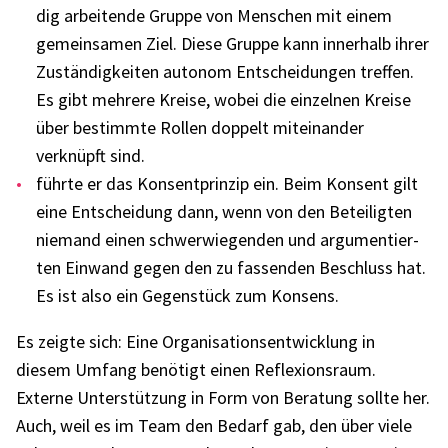
dig arbei­tende Gruppe von Menschen mit einem
gemein­sa­men Ziel. Diese Gruppe kann inner­halb ihrer
Zustän­dig­kei­ten auto­nom Entschei­dun­gen tref­fen.
Es gibt mehrere Kreise, wobei die einzel­nen Kreise
über bestimmte Rollen doppelt mitein­an­der
verknüpft sind.
führte er das Konsent­prin­zip ein. Beim Konsent gilt
eine Entschei­dung dann, wenn von den Betei­lig­ten
niemand einen schwer­wie­gen­den und argu­men­tier­
ten Einwand gegen den zu fassen­den Beschluss hat.
Es ist also ein Gegen­stück zum Konsens.
Es zeigte sich: Eine Orga­ni­sa­ti­ons­ent­wick­lung in
diesem Umfang benö­tigt einen Refle­xi­ons­raum.
Externe Unter­stüt­zung in Form von Bera­tung sollte her.
Auch, weil es im Team den Bedarf gab, den über viele