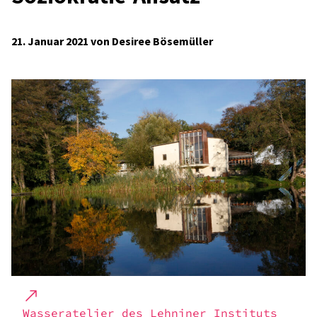
21. Januar 2021 von Desiree Bösemüller
Wasser­ate­lier des Lehni­ner Insti­tuts