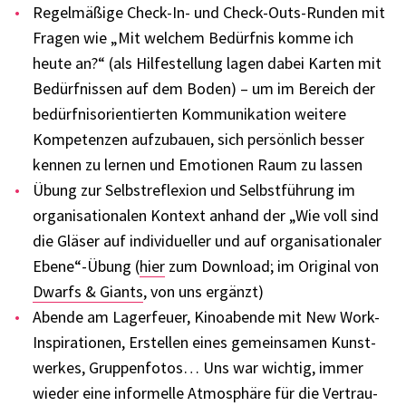
Regel­mä­ßige Check-In- und Check-Outs-Runden mit
Fragen wie „Mit welchem Bedürf­nis komme ich
heute an?“ (als Hilfe­stel­lung lagen dabei Karten mit
Bedürf­nis­sen auf dem Boden) – um im Bereich der
bedürf­nis­ori­en­tier­ten Kommu­ni­ka­tion weitere
Kompe­ten­zen aufzu­bauen, sich persön­lich besser
kennen zu lernen und Emotio­nen Raum zu lassen
Übung zur Selbst­re­fle­xion und Selbst­füh­rung im
orga­ni­sa­tio­na­len Kontext anhand der „Wie voll sind
die Gläser auf indi­vi­du­el­ler und auf orga­ni­sa­tio­na­ler
Ebene“-Übung (
hier
zum Down­load; im Origi­nal von
Dwarfs & Giants
, von uns ergänzt)
Abende am Lager­feuer, Kino­abende mit New Work-
Inspi­ra­tio­nen, Erstel­len eines gemein­sa­men Kunst­
wer­kes, Grup­pen­fo­tos… Uns war wich­tig, immer
wieder eine infor­melle Atmo­sphäre für die Vertrau­