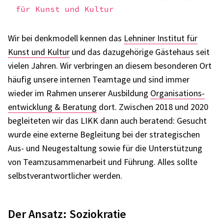
für Kunst und Kultur
Wir bei denk­mo­dell kennen das
Lehni­ner Insti­tut für
Kunst und Kultur
und das dazu­ge­hö­rige Gäste­haus seit
vielen Jahren. Wir verbrin­gen an diesem beson­de­ren Ort
häufig unsere inter­nen Team­tage und sind immer
wieder im Rahmen unse­rer Ausbil­dung
Orga­ni­sa­ti­ons­
ent­wick­lung & Bera­tung
dort. Zwischen 2018 und 2020
beglei­te­ten wir das LIKK dann auch bera­tend: Gesucht
wurde eine externe Beglei­tung bei der stra­te­gi­schen
Aus- und Neuge­stal­tung sowie für die Unter­stüt­zung
von Team­zu­sam­men­ar­beit und Führung. Alles sollte
selbst­ver­ant­wort­li­cher werden.
Der Ansatz: Sozio­kra­tie