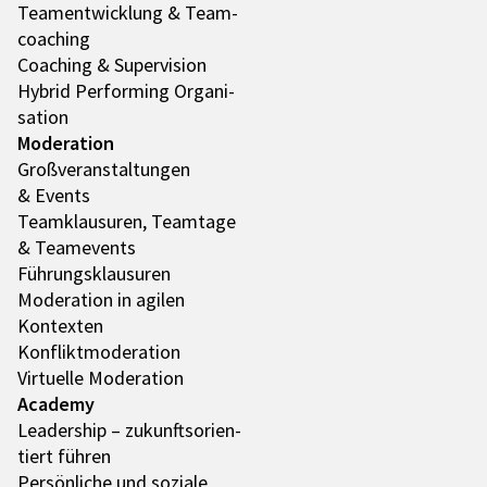
Team­ent­wick­lung & Team­
coa­ching
Coaching & Super­vi­sion
Hybrid Performing Orga­ni­
sa­tion
Mode­ra­tion
Groß­ver­an­stal­tun­gen
& Events
Team­klau­su­ren, Team­tage
& Team­e­vents
Führungs­klau­su­ren
Mode­ra­tion in agilen
Kontex­ten
Konflikt­mo­de­ra­tion
Virtu­elle Mode­ra­tion
Academy
Leader­ship – zukunfts­ori­en­
tiert führen
Persön­li­che und soziale