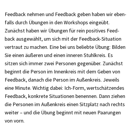
Feed­back nehmen und Feed­back geben haben wir eben­
falls durch Übun­gen in den Work­shops einge­übt.
Zunächst haben wir Übun­gen für rein posi­ti­ves Feed­
back ausge­wählt, um sich mit der Feed­back-Situa­tion
vertraut zu machen. Eine bei uns beliebte Übung: Bilden
Sie einen äuße­ren und einen inne­ren Stuhl­kreis. Es
sitzen sich immer zwei Perso­nen gegen­über. Zunächst
beginnt die Person im Innen­kreis mit dem Geben von
Feed­back, danach die Person im Außen­kreis. Jeweils
eine Minute. Wich­tig dabei: Ich-Form, wert­schät­zen­des
Feed­back, konkrete Situa­tio­nen benen­nen. Dann ziehen
die Perso­nen im Außen­kreis einen Sitz­platz nach rechts
weiter – und die Übung beginnt mit neuen Paarun­gen
von vorn.