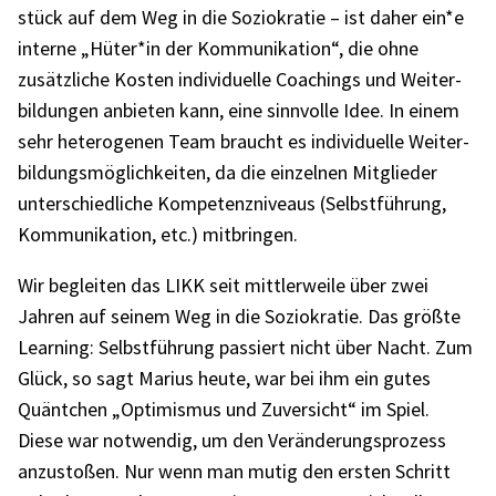
stück auf dem Weg in die Sozio­kra­tie – ist daher ein*e
interne „Hüter*in der Kommu­ni­ka­tion“, die ohne
zusätz­li­che Kosten indi­vi­du­elle Coachings und Weiter­
bil­dun­gen anbie­ten kann, eine sinn­volle Idee. In einem
sehr hete­ro­ge­nen Team braucht es indi­vi­du­elle Weiter­
bil­dungs­mög­lich­kei­ten, da die einzel­nen Mitglie­der
unter­schied­li­che Kompe­tenz­ni­veaus (Selbst­füh­rung,
Kommu­ni­ka­tion, etc.) mitbrin­gen.
Wir beglei­ten das LIKK seit mitt­ler­weile über zwei
Jahren auf seinem Weg in die Sozio­kra­tie. Das größte
Lear­ning: Selbst­füh­rung passiert nicht über Nacht. Zum
Glück, so sagt Marius heute, war bei ihm ein gutes
Quänt­chen „Opti­mis­mus und Zuver­sicht“ im Spiel.
Diese war notwen­dig, um den Verän­de­rungs­pro­zess
anzu­sto­ßen. Nur wenn man mutig den ersten Schritt