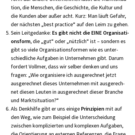
tion, die Menschen, die Geschichte, die Kultur und
die Kunden aber außer acht. Kurz: Man läuft Gefahr,
der nächs­ten „best prac­tice“ auf den Leim zu gehen.
Sein Leit­ge­danke:
Es gibt nicht die EINE Orga­ni­sa­ti­
ons­form
, die „gut“ oder „nütz­lich“ ist – sondern es
gibt so viele Orga­ni­sa­ti­ons­for­men wie es unter­
schied­li­che Aufga­ben in Unter­neh­men gibt. Darum
fordert Voll­mer, dass wir selber denken und uns
fragen: „Wie orga­ni­siere ich ausge­rech­net jetzt
ausge­rech­net dieses Unter­neh­men mit ausge­rech­
net diesen Leuten in ausge­rech­net dieser Bran­che
und Markt­si­tua­tion?“
Als Denk­hilfe gibt er uns einige
Prin­zi­pien
mit auf
den Weg, wie zum Beispiel die Unter­schei­dung
zwischen kompli­zier­ten und komple­xen Aufga­ben,
die Orien­tie­rung an exter­nen Refe­ren­zen, die Frage