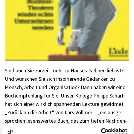
Sind auch Sie zurzeit mehr zu Hause als Ihnen lieb ist?
Und wünschen Sie sich inspi­rie­rende Gedan­ken zu
Mensch, Arbeit und Orga­ni­sa­tion? Dann haben wir eine
Buch­emp­feh­lung für Sie. Unser Kollege
Phil­ipp Scharff
hat sich einer wirk­lich span­nen­den Lektüre gewid­met:
„Zurück an die Arbeit“
von
Lars Voll­mer
– „ein ausge­
spro­chen lesens­wer­tes Buch, das zum tiefen Nach­den­
ken anregt“. Der durch den Blog „
intrisify.me
“ bekannt