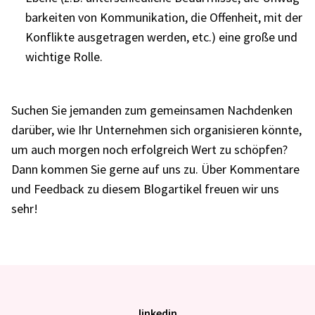
bar­kei­ten von Kommu­ni­ka­tion, die Offen­heit, mit der
Konflikte ausge­tra­gen werden, etc.) eine große und
wich­tige Rolle.
Suchen Sie jeman­den zum gemein­sa­men Nach­den­ken
darüber, wie Ihr Unter­neh­men sich orga­ni­sie­ren könnte,
um auch morgen noch erfolg­reich Wert zu schöp­fen?
Dann kommen Sie gerne auf uns zu. Über Kommen­tare
und Feed­back zu diesem Blog­ar­ti­kel freuen wir uns
sehr!
linkedin