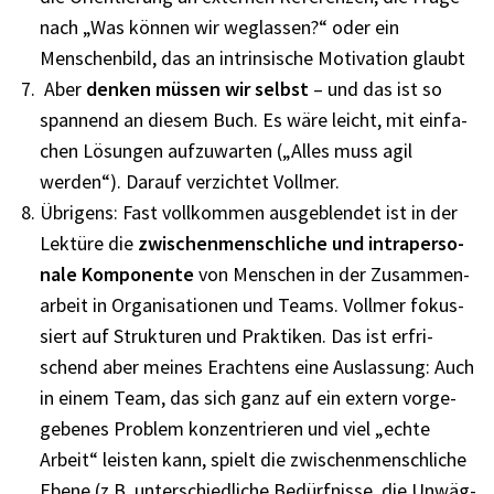
nach „Was können wir weglas­sen?“ oder ein
Menschen­bild, das an intrin­si­sche Moti­va­tion glaubt
Aber
denken müssen wir selbst
– und das ist so
span­nend an diesem Buch. Es wäre leicht, mit einfa­
chen Lösun­gen aufzu­war­ten („Alles muss agil
werden“). Darauf verzich­tet Voll­mer.
Übri­gens: Fast voll­kom­men ausge­blen­det ist in der
Lektüre die
zwischen­mensch­li­che und intra­per­so­
nale Kompo­nente
von Menschen in der Zusam­men­
ar­beit in Orga­ni­sa­tio­nen und Teams. Voll­mer fokus­
siert auf Struk­tu­ren und Prak­ti­ken. Das ist erfri­
schend aber meines Erach­tens eine Auslas­sung: Auch
in einem Team, das sich ganz auf ein extern vorge­
ge­be­nes Problem konzen­trie­ren und viel „echte
Arbeit“ leis­ten kann, spielt die zwischen­mensch­li­che
Ebene (z.B. unter­schied­li­che Bedürf­nisse, die Unwäg­