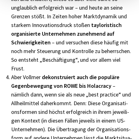
unglaub­lich erfolg­reich war – und heute an seine
Gren­zen stößt. In Zeiten hoher Markt­dy­na­mik und
star­kem Inno­va­ti­ons­druck stoßen
taylo­ris­tisch
orga­ni­sierte Unter­neh­men zuneh­mend auf
Schwie­rig­kei­ten
– und versu­chen diese häufig mit
noch mehr Steue­rung und Kontrolle zu beherr­schen.
So entsteht „Beschäf­ti­gung“, und vor allem viel
Frust.
Aber Voll­mer
dekon­stru­iert auch die popu­läre
Gegen­be­we­gung von ROWE bis Hola­cracy
–
nämlich dann, wenn sie als neue „best prac­tice“ und
Allheil­mit­tel daher­kommt. Denn: Diese Orga­ni­sa­ti­
ons­for­men sind höchst erfolg­reich in ihrem jewei­li­
gen Kontext (in diesen Fällen jeweils in einem US-
Unter­neh­men). Die Über­tra­gung der Orga­ni­sa­ti­ons­
form auf andere Unter­neh­men lässt die Markt­si­tua­