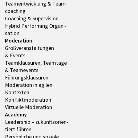
Team­ent­wick­lung & Team­
coa­ching
Coaching & Super­vi­sion
Hybrid Performing Orga­ni­
sa­tion
Mode­ra­tion
Groß­ver­an­stal­tun­gen
& Events
Team­klau­su­ren, Team­tage
& Team­e­vents
Führungs­klau­su­ren
Mode­ra­tion in agilen
Kontex­ten
Konflikt­mo­de­ra­tion
Virtu­elle Mode­ra­tion
Academy
Leader­ship – zukunfts­ori­en­
tiert führen
Persön­li­che und soziale