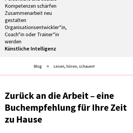
Kompe­ten­zen schär­fen
Zusam­men­ar­beit neu
gestal­ten
Organisationsentwickler*in,
Coach*in oder Trainer*in
werden
Künst­li­che Intel­li­genz
Blog
Lesen, hören, schauen!
Zurück an die Arbeit – eine
Buch­emp­feh­lung für Ihre Zeit
zu Hause