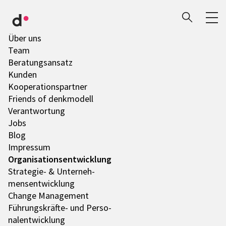
Über uns
Team
Bera­tungs­an­satz
Kunden
Koope­ra­ti­ons­part­ner
Friends of denk­mo­dell
Verant­wor­tung
Jobs
Blog
Impres­sum
Orga­ni­sa­ti­ons­ent­wick­lung
Stra­te­gie- & Unter­neh­
mens­ent­wick­lung
Change Manage­ment
Führungs­­­kräfte- und Perso­
nal­ent­wick­lung