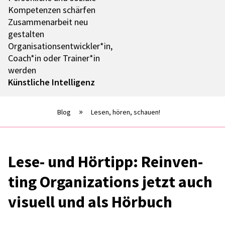
Kompe­ten­zen schär­fen
Zusam­men­ar­beit neu
gestal­ten
Organisationsentwickler*in,
Coach*in oder Trainer*in
werden
Künst­li­che Intel­li­genz
Blog
Lesen, hören, schauen!
Lese- und Hörtipp: Reinven­
ting Orga­niza­ti­ons jetzt auch
visu­ell und als Hörbuch