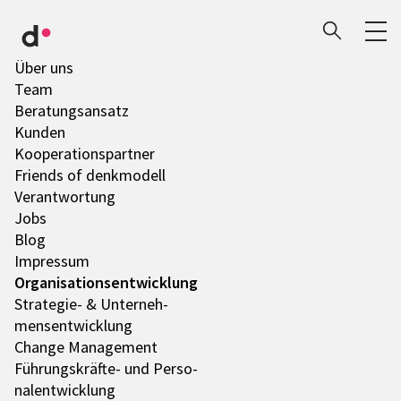
Über uns
Team
Bera­tungs­an­satz
Kunden
Koope­ra­ti­ons­part­ner
Friends of denk­mo­dell
Verant­wor­tung
Jobs
Blog
Impres­sum
Orga­ni­sa­ti­ons­ent­wick­lung
Stra­te­gie- & Unter­neh­
mens­ent­wick­lung
Change Manage­ment
Führungs­­­kräfte- und Perso­
nal­ent­wick­lung