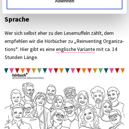
Ablehnen
Hörbu­cher in engli­scher & deut­scher
Spra­che
Wer sich selbst eher zu den Lese­muf­feln zählt, dem
empfeh­len wir die Hörbü­cher zu „Reinven­ting Orga­niza­
ti­ons“. Hier gibt es eine
engli­sche Vari­ante
mit ca. 14
Stun­den Länge.