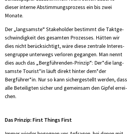
dieser interne Abstim­mungs­pro­zess ein bis zwei
Monate.
Der „lang­samste“ Stake­hol­der bestimmt die Takt­ge­
schwin­dig­keit des gesam­ten Prozes­ses. Hätten wir
dies nicht berück­sich­tigt, wäre diese zentrale Inter­es­
sen­gruppe unter­wegs verlo­ren gegan­gen. Man nennt
dies auch das „Berg­füh­ren­den-Prin­zip“: Der*die lang­
samste Tourist*in läuft direkt hinter dem*der
Bergführer*in. Nur so kann sicher­ge­stellt werden, dass
alle Betei­lig­ten sicher und gemein­sam den Gipfel errei­
chen.
Das Prin­zip: First Things First
Immer wieder begeg­nen uns Anfra­gen, bei denen mit