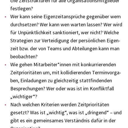
che Zeit­struk­tu­ren für alle Orga­ni­sa­ti­ons­mit­glie­der
fest­le­gen?
Wer kann seine Eigen­zeit­an­sprü­che gegen­über wem
durch­set­zen? Wer kann wen warten lassen? Wer wird
für Unpünkt­lich­keit sank­tio­niert, wer nicht? Welche
Stra­te­gien zur Vertei­di­gung der persön­li­chen Eigen­
zeit bzw. der von Teams und Abtei­lun­gen kann man
beob­ach­ten?
Wie gehen Mitarbeiter*innen mit konkur­rie­ren­den
Zeit­prio­ri­tä­ten um, mit kolli­die­ren­den Termin­vor­ga­
ben, Einla­dun­gen zu gleich­zei­tig statt­fin­den­den
Bespre­chun­gen? Wer oder was ist im Konflikt­fall
„wich­ti­ger“?
Nach welchen Krite­rien werden Zeit­prio­ri­tä­ten
gesetzt? Was ist „wich­tig“, was ist „drin­gend“ – und
gibt es ein gemein­sa­mes Verständ­nis dafür in der