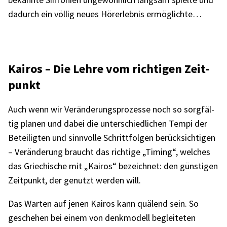
dadurch ein völlig neues Hörerleb­nis ermög­lichte…
Kairos – Die Lehre vom rich­ti­gen Zeit­
punkt
Auch wenn wir Verän­de­rungs­pro­zesse noch so sorg­fäl­
tig planen und dabei die unter­schied­li­chen Tempi der
Betei­lig­ten und sinn­volle Schritt­fol­gen berück­sich­ti­gen
– Verän­de­rung braucht das rich­tige „Timing“, welches
das Grie­chi­sche mit „Kairos“ bezeich­net: den güns­ti­gen
Zeit­punkt, der genutzt werden will.
Das Warten auf jenen Kairos kann quälend sein. So
gesche­hen bei einem von denk­mo­dell beglei­te­ten