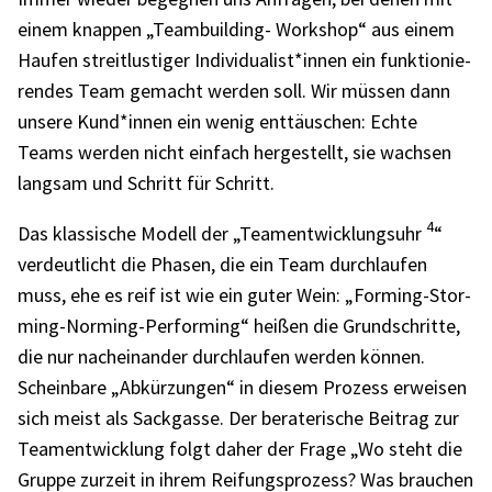
einem knap­pen „Team­buil­ding- Work­shop“ aus einem
Haufen streit­lus­ti­ger Individualist*innen ein funk­tio­nie­
ren­des Team gemacht werden soll. Wir müssen dann
unsere Kund*innen ein wenig enttäu­schen: Echte
Teams werden nicht einfach herge­stellt, sie wach­sen
lang­sam und Schritt für Schritt.
4
Das klas­si­sche Modell der „Team­ent­wick­lungs­uhr
“
verdeut­licht die Phasen, die ein Team durch­lau­fen
muss, ehe es reif ist wie ein guter Wein: „Forming-Stor­
ming-Norming-Performing“ heißen die Grund­schritte,
die nur nach­ein­an­der durch­lau­fen werden können.
Schein­bare „Abkür­zun­gen“ in diesem Prozess erwei­sen
sich meist als Sack­gasse. Der bera­te­ri­sche Beitrag zur
Team­ent­wick­lung folgt daher der Frage „Wo steht die
Gruppe zurzeit in ihrem Reifungs­pro­zess? Was brau­chen