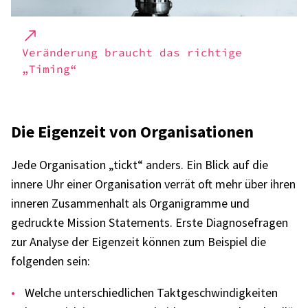
Verän­de­rung braucht das rich­tige
„Timing“
Die Eigen­zeit von Orga­ni­sa­tio­nen
Jede Orga­ni­sa­tion „tickt“ anders. Ein Blick auf die
innere Uhr einer Orga­ni­sa­tion verrät oft mehr über ihren
inne­ren Zusam­men­halt als Orga­ni­gramme und
gedruckte Mission State­ments. Erste Diagno­se­fra­gen
zur Analyse der Eigen­zeit können zum Beispiel die
folgen­den sein:
Welche unter­schied­li­chen Takt­ge­schwin­dig­kei­ten