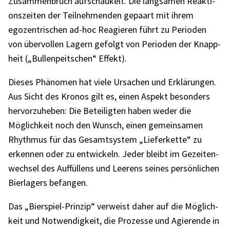
Zusam­men­bruch aufschau­kelt. Die lang­sa­men Reak­ti­
ons­zei­ten der Teil­neh­men­den gepaart mit ihrem
egozen­tri­schen ad-hoc Reagie­ren führt zu Peri­oden
von über­vol­len Lagern gefolgt von Peri­oden der Knapp­
heit („Bullen­peit­schen“ Effekt).
Dieses Phäno­men hat viele Ursa­chen und Erklä­run­gen.
Aus Sicht des Kronos gilt es, einen Aspekt beson­ders
hervor­zu­he­ben: Die Betei­lig­ten haben weder die
Möglich­keit noch den Wunsch, einen gemein­sa­men
Rhyth­mus für das Gesamt­sys­tem „Liefer­kette“ zu
erken­nen oder zu entwi­ckeln. Jeder bleibt im Gezei­ten­
wech­sel des Auffül­lens und Leerens seines persön­li­chen
Bier­la­gers befan­gen.
Das „Bier­spiel-Prin­zip“ verweist daher auf die Möglich­
keit und Notwen­dig­keit, die Prozesse und Agie­rende in