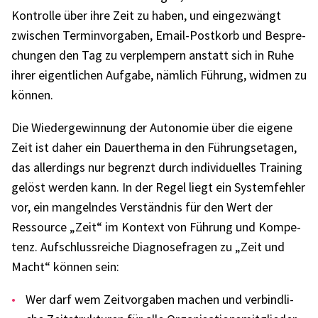
Kontrolle über ihre Zeit zu haben, und einge­zwängt
zwischen Termin­vor­ga­ben, Email-Post­korb und Bespre­
chun­gen den Tag zu verplem­pern anstatt sich in Ruhe
ihrer eigent­li­chen Aufgabe, nämlich Führung, widmen zu
können.
Die Wieder­ge­win­nung der Auto­no­mie über die eigene
Zeit ist daher ein Dauer­thema in den Führungs­eta­gen,
das aller­dings nur begrenzt durch indi­vi­du­el­les Trai­ning
gelöst werden kann. In der Regel liegt ein System­feh­ler
vor, ein mangeln­des Verständ­nis für den Wert der
Ressource „Zeit“ im Kontext von Führung und Kompe­
tenz. Aufschluss­rei­che Diagno­se­fra­gen zu „Zeit und
Macht“ können sein:
Wer darf wem Zeit­vor­ga­ben machen und verbind­li­