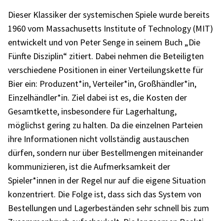
Dieser Klas­si­ker der syste­mi­schen Spiele wurde bereits
1960 vom Massa­chu­setts Insti­tute of Tech­no­logy (MIT)
entwi­ckelt und von Peter Senge in seinem Buch „Die
Fünfte Diszi­plin“ zitiert. Dabei nehmen die Betei­lig­ten
verschie­dene Posi­tio­nen in einer Vertei­lungs­kette für
Bier ein: Produzent*in, Verteiler*in, Großhändler*in,
Einzelhändler*in. Ziel dabei ist es, die Kosten der
Gesamt­kette, insbe­son­dere für Lager­hal­tung,
möglichst gering zu halten. Da die einzel­nen Parteien
ihre Infor­ma­tio­nen nicht voll­stän­dig austau­schen
dürfen, sondern nur über Bestell­men­gen mitein­an­der
kommu­ni­zie­ren, ist die Aufmerk­sam­keit der
Spieler*innen in der Regel nur auf die eigene Situa­tion
konzen­triert. Die Folge ist, dass sich das System von
Bestel­lun­gen und Lager­be­stän­den sehr schnell bis zum