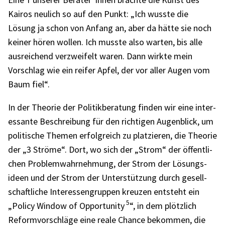
Kairos neulich so auf den Punkt: „Ich wusste die
Lösung ja schon von Anfang an, aber da hätte sie noch
keiner hören wollen. Ich musste also warten, bis alle
ausrei­chend verzwei­felt waren. Dann wirkte mein
Vorschlag wie ein reifer Apfel, der vor aller Augen vom
Baum fiel“.
In der Theo­rie der Poli­tik­be­ra­tung finden wir eine inter­
es­sante Beschrei­bung für den rich­ti­gen Augen­blick, um
poli­ti­sche Themen erfolg­reich zu plat­zie­ren, die Theo­rie
der „3 Ströme“. Dort, wo sich der „Strom“ der öffent­li­
chen Problem­wahr­neh­mung, der Strom der Lösungs­
ideen und der Strom der Unter­stüt­zung durch gesell­
schaft­li­che Inter­es­sen­grup­pen kreu­zen entsteht ein
5
„Policy Window of Oppor­tu­nity
“, in dem plötz­lich
Reform­vor­schläge eine reale Chance bekom­men, die