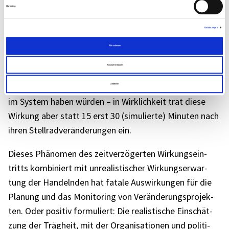
Nur 20% der Spieler*innen waren bei diesem Expe­ri­
Marketing
ment erfolg­reich. Die Haupt­schwie­rig­keit für die
Versuchs­per­so­nen resul­tierte aus der Zeit­ver­zö­ge­rung
Details zeigen
zwischen den Einga­ben der Spieler*innen und der
Alle zulassen
anschlie­ßen­den System­re­ak­tion. Nur wenige Teil­neh­
Auswahl erlauben
men­den erkann­ten diese Verzö­ge­rung. Die meis­ten
erwar­te­ten, dass ihre Eingriffe unmit­tel­bare Wirkun­gen
Ablehnen
im System haben würden – in Wirk­lich­keit trat diese
Wirkung aber statt 15 erst 30 (simu­lierte) Minu­ten nach
ihren Stell­rad­ver­än­de­run­gen ein.
Dieses Phäno­men des zeit­ver­zö­ger­ten Wirkungs­ein­
tritts kombi­niert mit unrea­lis­ti­scher Wirkungs­er­war­
tung der Handeln­den hat fatale Auswir­kun­gen für die
Planung und das Moni­to­ring von Verän­de­rungs­pro­jek­
ten. Oder posi­tiv formu­liert: Die realis­ti­sche Einschät­
zung der Träg­heit, mit der Orga­ni­sa­tio­nen und poli­ti­