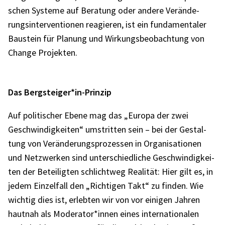
schen Systeme auf Bera­tung oder andere Verän­de­
rungs­in­ter­ven­tio­nen reagie­ren, ist ein funda­men­ta­ler
Baustein für Planung und Wirkungs­be­ob­ach­tung von
Change Projek­ten.
Das Bergsteiger*in-Prinzip
Auf poli­ti­scher Ebene mag das „Europa der zwei
Geschwin­dig­kei­ten“ umstrit­ten sein – bei der Gestal­
tung von Verän­de­rungs­pro­zes­sen in Orga­ni­sa­tio­nen
und Netz­wer­ken sind unter­schied­li­che Geschwin­dig­kei­
ten der Betei­lig­ten schlicht­weg Reali­tät: Hier gilt es, in
jedem Einzel­fall den „Rich­ti­gen Takt“ zu finden. Wie
wich­tig dies ist, erleb­ten wir von vor eini­gen Jahren
haut­nah als Moderator*innen eines inter­na­tio­na­len