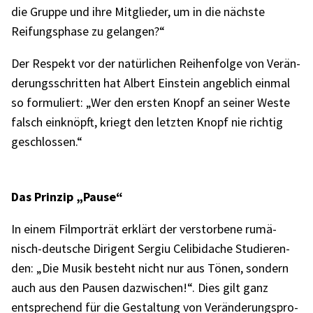
die Gruppe und ihre Mitglie­der, um in die nächste
Reifungs­phase zu gelan­gen?“
Der Respekt vor der natür­li­chen Reihen­folge von Verän­
de­rungs­schrit­ten hat Albert Einstein angeb­lich einmal
so formu­liert: „Wer den ersten Knopf an seiner Weste
falsch einknöpft, kriegt den letz­ten Knopf nie rich­tig
geschlos­sen.“
Das Prin­zip „Pause“
In einem Film­por­trät erklärt der verstor­bene rumä­
nisch-deut­sche Diri­gent Sergiu Celi­bi­da­che Studie­ren­
den: „Die Musik besteht nicht nur aus Tönen, sondern
auch aus den Pausen dazwi­schen!“. Dies gilt ganz
entspre­chend für die Gestal­tung von Verän­de­rungs­pro­