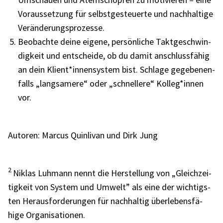
Voraus­set­zung für selbst­ge­steu­erte und nach­hal­tige
Verän­de­rungs­pro­zesse.
Beob­achte deine eigene, persön­li­che Takt­ge­schwin­
dig­keit und entscheide, ob du damit anschluss­fä­hig
an dein Klient*innensystem bist. Schlage gege­be­nen­
falls „lang­sa­mere“ oder „schnel­lere“ Kolleg*innen
vor.
Autoren: Marcus Quin­li­van und Dirk Jung
2
Niklas Luhmann nennt die Herstel­lung von „Gleich­zei­
tig­keit von System und Umwelt” als eine der wich­tigs­
ten Heraus­for­de­run­gen für nach­hal­tig über­le­bens­fä­
hige Orga­ni­sa­tio­nen.