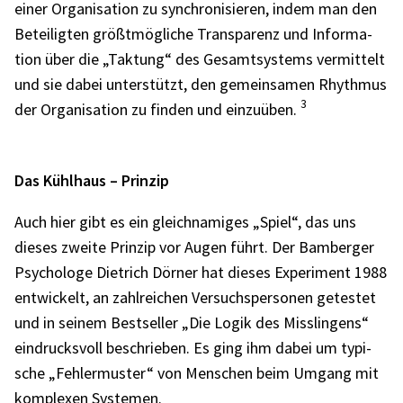
einer Orga­ni­sa­tion zu synchro­ni­sie­ren, indem man den
Betei­lig­ten größt­mög­li­che Trans­pa­renz und Infor­ma­
tion über die „Taktung“ des Gesamt­sys­tems vermit­telt
und sie dabei unter­stützt, den gemein­sa­men Rhyth­mus
3
der Orga­ni­sa­tion zu finden und einzu­üben.
Das Kühl­haus – Prin­zip
Auch hier gibt es ein gleich­na­mi­ges „Spiel“, das uns
dieses zweite Prin­zip vor Augen führt. Der Bamber­ger
Psycho­loge Diet­rich Dörner hat dieses Expe­ri­ment 1988
entwi­ckelt, an zahl­rei­chen Versuchs­per­so­nen getes­tet
und in seinem Best­sel­ler „Die Logik des Miss­lin­gens“
eindrucks­voll beschrie­ben. Es ging ihm dabei um typi­
sche „Fehler­mus­ter“ von Menschen beim Umgang mit
komple­xen Syste­men.