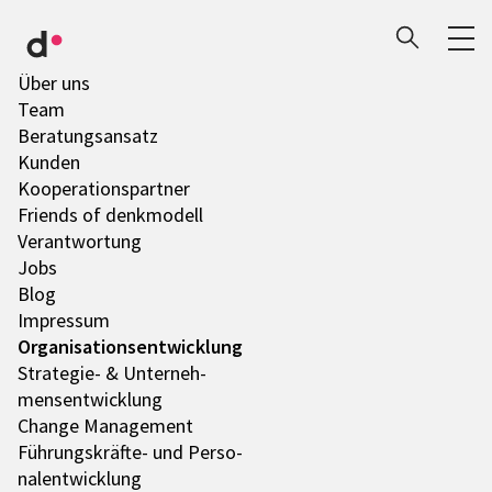
Über uns
Team
Bera­tungs­an­satz
Kunden
Koope­ra­ti­ons­part­ner
Friends of denk­mo­dell
Verant­wor­tung
Jobs
Blog
Impres­sum
Orga­ni­sa­ti­ons­ent­wick­lung
Stra­te­gie- & Unter­neh­
mens­ent­wick­lung
Change Manage­ment
Führungs­­­kräfte- und Perso­
nal­ent­wick­lung