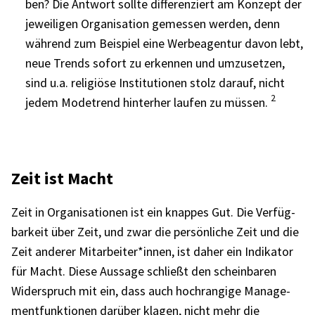
ben? Die Antwort sollte diffe­ren­ziert am Konzept der
jewei­li­gen Orga­ni­sa­tion gemes­sen werden, denn
während zum Beispiel eine Werbe­agen­tur davon lebt,
neue Trends sofort zu erken­nen und umzu­set­zen,
sind u.a. reli­giöse Insti­tu­tio­nen stolz darauf, nicht
2
jedem Mode­trend hinter­her laufen zu müssen.
Zeit ist Macht
Zeit in Orga­ni­sa­tio­nen ist ein knap­pes Gut. Die Verfüg­
bar­keit über Zeit, und zwar die persön­li­che Zeit und die
Zeit ande­rer Mitarbeiter*innen, ist daher ein Indi­ka­tor
für Macht. Diese Aussage schließt den schein­ba­ren
Wider­spruch mit ein, dass auch hoch­ran­gige Manage­
ment­funk­tio­nen darüber klagen, nicht mehr die