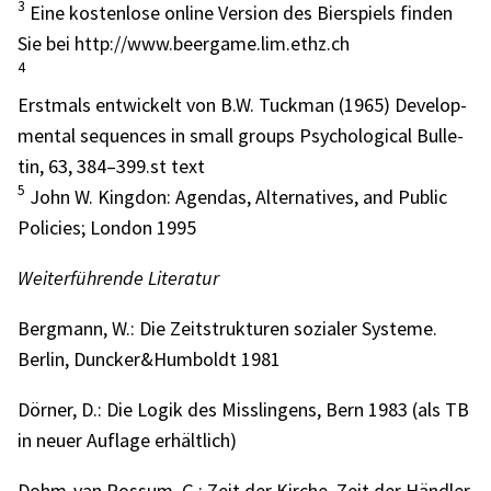
3
Eine kosten­lose online Version des Bier­spiels finden
Sie bei http://www.beergame.lim.ethz.ch
4
Erst­mals entwi­ckelt von B.W. Tuck­man (1965) Deve­lo­p­
men­tal sequen­ces in small groups Psycho­lo­gi­cal Bulle­
tin, 63, 384–399.st text
5
John W. King­don: Agen­das, Alter­na­ti­ves, and Public
Poli­cies; London 1995
Weiter­füh­rende Lite­ra­tur
Berg­mann, W.: Die Zeit­struk­tu­ren sozia­ler Systeme.
Berlin, Duncker&Humboldt 1981
Dörner, D.: Die Logik des Miss­lin­gens, Bern 1983 (als TB
in neuer Auflage erhält­lich)
Dohm-van Rossum, G.: Zeit der Kirche, Zeit der Händ­ler,