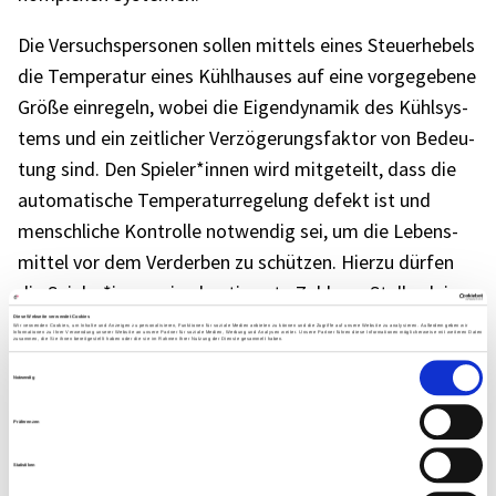
Die Versuchs­per­so­nen sollen mittels eines Steu­er­he­bels
die Tempe­ra­tur eines Kühl­hau­ses auf eine vorge­ge­bene
Größe einre­geln, wobei die Eigen­dy­na­mik des Kühl­sys­
tems und ein zeit­li­cher Verzö­ge­rungs­fak­tor von Bedeu­
tung sind. Den Spieler*innen wird mitge­teilt, dass die
auto­ma­ti­sche Tempe­ra­tur­re­ge­lung defekt ist und
mensch­li­che Kontrolle notwen­dig sei, um die Lebens­
mit­tel vor dem Verder­ben zu schüt­zen. Hierzu dürfen
die Spieler*innen eine bestimmte Zahl von Stell­ra­d­ein­
stel­lun­gen vorneh­men. Nach jeder Einstel­lung erhal­ten
Diese Webseite verwendet Cookies
Wir verwenden Cookies, um Inhalte und Anzeigen zu personalisieren, Funktionen für soziale Medien anbieten zu können und die Zugriffe auf unsere Website zu analysieren. Außerdem geben wir
Informationen zu Ihrer Verwendung unserer Website an unsere Partner für soziale Medien, Werbung und Analysen weiter. Unsere Partner führen diese Informationen möglicherweise mit weiteren Daten
zusammen, die Sie ihnen bereitgestellt haben oder die sie im Rahmen Ihrer Nutzung der Dienste gesammelt haben.
sie die Tempe­ra­tur genannt, die 15 Minu­ten nach ihrer
Einwilligungsauswahl
Stell­rad-Entschei­dung herr­schen wird. Auf Grund dieses
Notwendig
Feed­backs können sie dann eine erneute Stell­ra­d­ein­
Präferenzen
stel­lung vorneh­men.
Statistiken