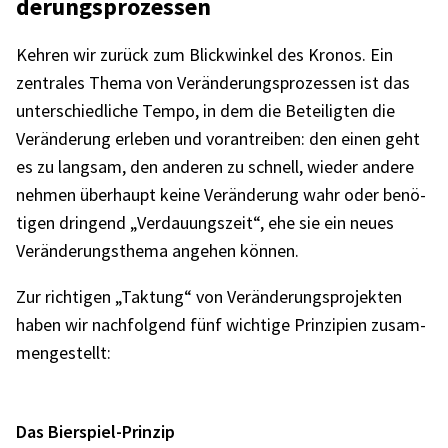
de­rungs­pro­zes­sen
Kehren wir zurück zum Blick­win­kel des Kronos. Ein
zentra­les Thema von Verän­de­rungs­pro­zes­sen ist das
unter­schied­li­che Tempo, in dem die Betei­lig­ten die
Verän­de­rung erle­ben und voran­trei­ben: den einen geht
es zu lang­sam, den ande­ren zu schnell, wieder andere
nehmen über­haupt keine Verän­de­rung wahr oder benö­
ti­gen drin­gend „Verdau­ungs­zeit“, ehe sie ein neues
Verän­de­rungs­thema ange­hen können.
Zur rich­ti­gen „Taktung“ von Verän­de­rungs­pro­jek­ten
haben wir nach­fol­gend fünf wich­tige Prin­zi­pien zusam­
men­ge­stellt:
Das Bier­spiel-Prin­zip