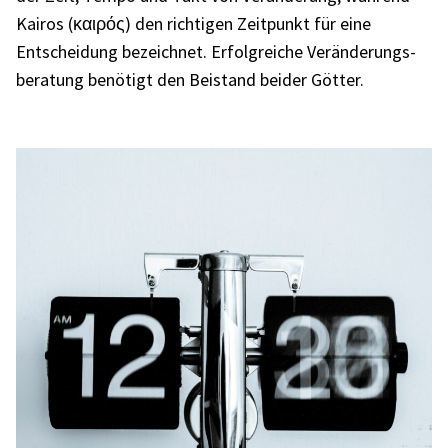
Kairos (καιρός) den rich­ti­gen Zeit­punkt für eine
Entschei­dung bezeich­net. Erfolg­rei­che Verän­de­rungs­
be­ra­tung benö­tigt den Beistand beider Götter.