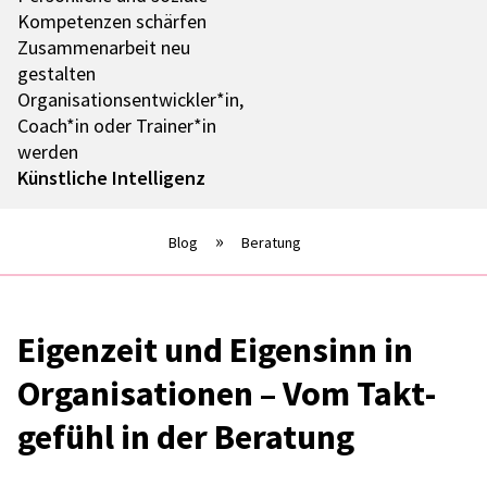
Kompe­ten­zen schär­fen
Zusam­men­ar­beit neu
gestal­ten
Organisationsentwickler*in,
Coach*in oder Trainer*in
werden
Künst­li­che Intel­li­genz
Blog
Beratung
Eigen­zeit und Eigen­sinn in
Orga­ni­sa­tio­nen – Vom Takt­
ge­fühl in der Bera­tung