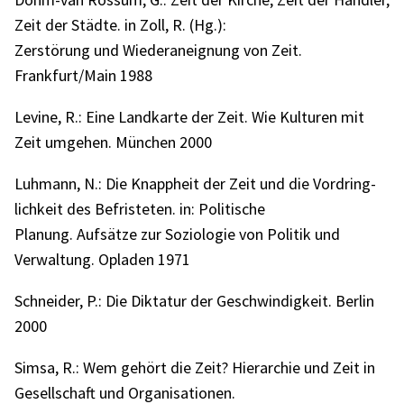
Zeit der Städte. in Zoll, R. (Hg.):
Zerstö­rung und Wieder­an­eig­nung von Zeit.
Frankfurt/Main 1988
Levine, R.: Eine Land­karte der Zeit. Wie Kultu­ren mit
Zeit umge­hen. München 2000
Luhmann, N.: Die Knapp­heit der Zeit und die Vordring­
lich­keit des Befris­te­ten. in: Poli­ti­sche
Planung. Aufsätze zur Sozio­lo­gie von Poli­tik und
Verwal­tung. Opla­den 1971
Schnei­der, P.: Die Dikta­tur der Geschwin­dig­keit. Berlin
2000
Simsa, R.: Wem gehört die Zeit? Hier­ar­chie und Zeit in
Gesell­schaft und Orga­ni­sa­tio­nen.