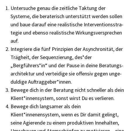
Unter­su­che genau die zeit­li­che Taktung der
Systeme, die bera­te­risch unter­stützt werden sollen
und baue darauf eine realis­ti­sche Inter­ven­ti­ons­stra­
te­gie und ebenso realis­ti­sche Wirkungs­ver­spre­chen
auf.
Inte­griere die fünf Prin­zi­pien der Asyn­chro­ni­tät, der
Träg­heit, der Sequen­zie­rung, des*der
„Bergführers*in“ und der Pause in deine Bera­tungs­
ar­chi­tek­tur und vertei­dige sie offen­siv gegen unge­
dul­dige Auftraggeber*innen.
Bewege dich in der Bera­tung nicht schnel­ler als dein
Klient*innensystem, sonst wirst Du es verlie­ren.
Bewege dich lang­sa­mer als dein
Klient*innenensystem, wenn es Dir damit gelingt,
seine Agie­rende zu einem produk­ti­ven Inne­hal­ten,
Umschauen und Atem­schöp­fen zu moti­vie­ren – eine