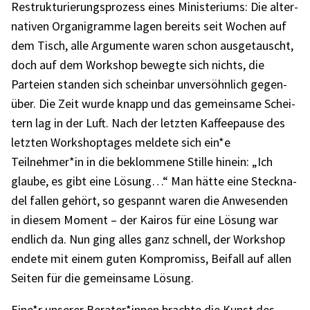
Restruk­tu­rie­rungs­pro­zess eines Minis­te­ri­ums: Die alter­
na­ti­ven Orga­ni­gramme lagen bereits seit Wochen auf
dem Tisch, alle Argu­mente waren schon ausge­tauscht,
doch auf dem Work­shop bewegte sich nichts, die
Parteien stan­den sich schein­bar unver­söhn­lich gegen­
über. Die Zeit wurde knapp und das gemein­same Schei­
tern lag in der Luft. Nach der letz­ten Kaffee­pause des
letz­ten Work­shop­ta­ges meldete sich ein*e
Teilnehmer*in in die beklom­mene Stille hinein: „Ich
glaube, es gibt eine Lösung…“ Man hätte eine Steck­na­
del fallen gehört, so gespannt waren die Anwe­sen­den
in diesem Moment – der Kairos für eine Lösung war
endlich da. Nun ging alles ganz schnell, der Work­shop
endete mit einem guten Kompro­miss, Beifall auf allen
Seiten für die gemein­same Lösung.
Eine*r unse­rer Berater*innen brachte die Kunst des