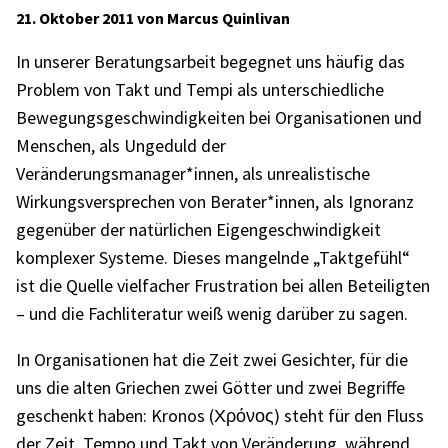
21. Oktober 2011 von Marcus Quinlivan
In unse­rer Bera­tungs­ar­beit begeg­net uns häufig das
Problem von Takt und Tempi als unter­schied­li­che
Bewe­gungs­ge­schwin­dig­kei­ten bei Orga­ni­sa­tio­nen und
Menschen, als Unge­duld der
Veränderungsmanager*innen, als unrea­lis­ti­sche
Wirkungs­ver­spre­chen von Berater*innen, als Igno­ranz
gegen­über der natür­li­chen Eigen­ge­schwin­dig­keit
komple­xer Systeme. Dieses mangelnde „Takt­ge­fühl“
ist die Quelle viel­fa­cher Frus­tra­tion bei allen Betei­lig­ten
– und die Fach­li­te­ra­tur weiß wenig darüber zu sagen.
In Orga­ni­sa­tio­nen hat die Zeit zwei Gesich­ter, für die
uns die alten Grie­chen zwei Götter und zwei Begriffe
geschenkt haben: Kronos (Χρόνος) steht für den Fluss
der Zeit, Tempo und Takt von Verän­de­rung, während