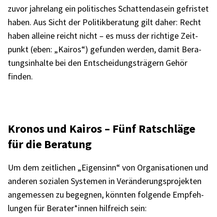
zuvor jahre­lang ein poli­ti­sches Schat­ten­da­sein gefris­tet
haben. Aus Sicht der Poli­tik­be­ra­tung gilt daher: Recht
haben alleine reicht nicht – es muss der rich­tige Zeit­
punkt (eben: „Kairos“) gefun­den werden, damit Bera­
tungs­in­halte bei den Entschei­dungs­trä­gern Gehör
finden.
Kronos und Kairos – Fünf Ratschläge
für die Bera­tung
Um dem zeit­li­chen „Eigen­sinn“ von Orga­ni­sa­tio­nen und
ande­ren sozia­len Syste­men in Verän­de­rungs­pro­jek­ten
ange­mes­sen zu begeg­nen, könn­ten folgende Empfeh­
lun­gen für Berater*innen hilf­reich sein: