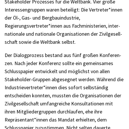
Stake­hol­der Prozes­ses für die Welt­bank. Vier große
Inter­es­sen­grup­pen waren betei­ligt: Die Vertreter*innen
der Öl‑, Gas- und Berg­bau­in­dus­trie,
Regierungsvertreter*innen aus Fach­mi­nis­te­rien, inter­
na­tio­nale und natio­nale Orga­ni­sa­tio­nen der Zivil­ge­sell­
schaft sowie die Welt­bank selbst.
Der Dialog­pro­zess bestand aus fünf großen Konfe­ren­
zen. Nach jeder Konfe­renz sollte ein gemein­sa­mes
Schluss­pa­pier entwi­ckelt und möglichst von allen
Stake­hol­der-Grup­pen abge­seg­net werden. Während die
Industrievertreter*innen dies sofort selb­stän­dig
entschei­den konn­ten, muss­ten die Orga­ni­sa­tio­nen der
Zivil­ge­sell­schaft umfang­rei­che Konsul­ta­tio­nen mit
ihren Mitglie­der­grup­pen durch­lau­fen, ehe ihre
Repräsentant*innen das Mandat erhiel­ten, dem
Schluss­pa­pier zuzu­stim­men. Nicht selten dauerte