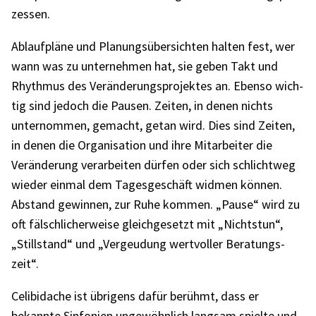
zes­sen.
Ablauf­pläne und Planungs­über­sich­ten halten fest, wer
wann was zu unter­neh­men hat, sie geben Takt und
Rhyth­mus des Verän­de­rungs­pro­jek­tes an. Ebenso wich­
tig sind jedoch die Pausen. Zeiten, in denen nichts
unter­nom­men, gemacht, getan wird. Dies sind Zeiten,
in denen die Orga­ni­sa­tion und ihre Mitar­bei­ter die
Verän­de­rung verar­bei­ten dürfen oder sich schlicht­weg
wieder einmal dem Tages­ge­schäft widmen können.
Abstand gewin­nen, zur Ruhe kommen. „Pause“ wird zu
oft fälsch­li­cher­weise gleich­ge­setzt mit „Nichts­tun“,
„Still­stand“ und „Vergeu­dung wert­vol­ler Bera­tungs­
zeit“.
Celi­bi­da­che ist übri­gens dafür berühmt, dass er
bekannte Sinfo­nien unge­wöhn­lich lang­sam spielte und