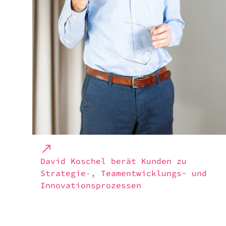
David Koschel berät Kunden zu
Strategie‑, Team­ent­wick­lungs- und
Inno­va­ti­ons­pro­zes­sen