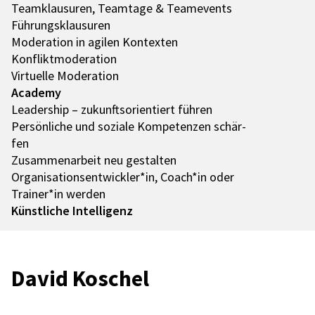
Team­klau­su­ren, Team­tage & Team­e­vents
Führungs­klau­su­ren
Mode­ra­tion in agilen Kontex­ten
Konflikt­mo­de­ra­tion
Virtu­elle Mode­ra­tion
Academy
Leader­ship – zukunfts­ori­en­tiert führen
Persön­li­che und soziale Kompe­ten­zen schär­
fen
Zusam­men­ar­beit neu gestal­ten
Organisationsentwickler*in, Coach*in oder
Trainer*in werden
Künst­li­che Intel­li­genz
David Koschel