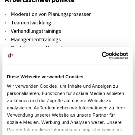
Mode­ra­tion von Planungs­pro­zes­sen
Team­ent­wick­lung
Verhand­lungs­trai­nings
Manage­ment­trai­nings
Beglei­tung von Verän­de­rungs­pro­zes­sen
Arbeits­spra­chen
Diese Webseite verwendet Cookies
Deutsch
Wir verwenden Cookies, um Inhalte und Anzeigen zu
Englisch
personalisieren, Funktionen für soziale Medien anbieten
zu können und die Zugriffe auf unsere Website zu
Fran­zö­sisch
analysieren. Außerdem geben wir Informationen zu Ihrer
Verwendung unserer Website an unsere Partner für
soziale Medien, Werbung und Analysen weiter. Unsere
Mitglied­schaf­ten und Auszeich­nun­gen
Partner führen diese Informationen möglicherweise mit