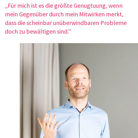
„Für mich ist es die größte Genug­tu­ung, wenn
mein Gegen­über durch mein Mitwir­ken merkt,
dass die schein­bar unüber­wind­ba­ren Probleme
doch zu bewäl­ti­gen sind.”