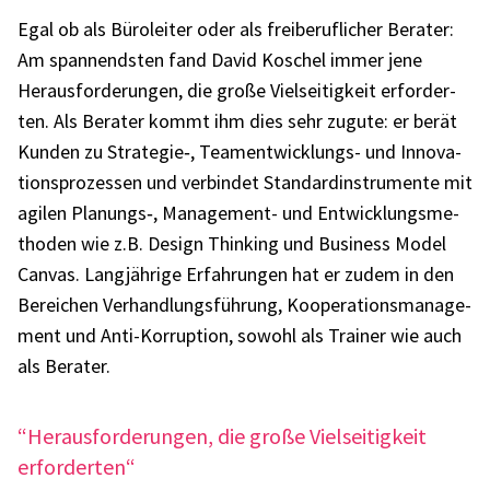
Egal ob als Büro­lei­ter oder als frei­be­ruf­li­cher Bera­ter:
Am span­nends­ten fand David Koschel immer jene
Heraus­for­de­run­gen, die große Viel­sei­tig­keit erfor­der­
ten. Als Bera­ter kommt ihm dies sehr zugute: er berät
Kunden zu Strategie‑, Team­ent­wick­lungs- und Inno­va­
ti­ons­pro­zes­sen und verbin­det Stan­dard­in­stru­mente mit
agilen Planungs‑, Manage­ment- und Entwick­lungs­me­
tho­den wie z.B. Design Thin­king und Busi­ness Model
Canvas. Lang­jäh­rige Erfah­run­gen hat er zudem in den
Berei­chen Verhand­lungs­füh­rung, Koope­ra­ti­ons­ma­nage­
ment und Anti-Korrup­tion, sowohl als Trai­ner wie auch
als Bera­ter.
“Heraus­for­de­run­gen, die große Viel­sei­tig­keit
erfor­der­ten“