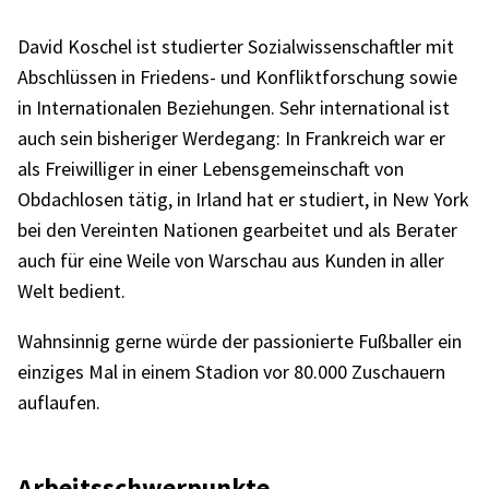
David Koschel ist studier­ter Sozi­al­wis­sen­schaft­ler mit
Abschlüs­sen in Frie­dens- und Konflikt­for­schung sowie
in Inter­na­tio­na­len Bezie­hun­gen. Sehr inter­na­tio­nal ist
auch sein bishe­ri­ger Werde­gang: In Frank­reich war er
als Frei­wil­li­ger in einer Lebens­ge­mein­schaft von
Obdach­lo­sen tätig, in Irland hat er studiert, in New York
bei den Verein­ten Natio­nen gear­bei­tet und als Bera­ter
auch für eine Weile von Warschau aus Kunden in aller
Welt bedient.
Wahn­sin­nig gerne würde der passio­nierte Fußbal­ler ein
einzi­ges Mal in einem Stadion vor 80.000 Zuschau­ern
auflau­fen.
Arbeits­schwer­punkte