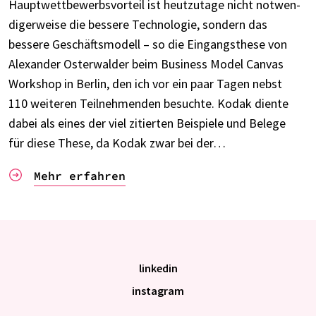
Haupt­wett­be­werbs­vor­teil ist heut­zu­tage nicht notwen­
di­ger­weise die bessere Tech­no­lo­gie, sondern das
bessere Geschäfts­mo­dell – so die Eingangs­these von
Alex­an­der Oster­wal­der beim Busi­ness Model Canvas
Work­shop in Berlin, den ich vor ein paar Tagen nebst
110 weite­ren Teil­neh­men­den besuchte. Kodak diente
dabei als eines der viel zitier­ten Beispiele und Belege
für diese These, da Kodak zwar bei der…
Mehr erfah­ren
linkedin
instagram