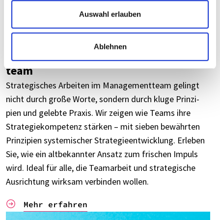
Auswahl erlauben
Die “Kain­rad-Methode” oder: 7 Tipps
Ablehnen
für Stra­te­gie­ar­beit im Manage­ment­
team
Stra­te­gi­sches Arbei­ten im Manage­ment­team gelingt
nicht durch große Worte, sondern durch kluge Prin­zi­
pien und gelebte Praxis. Wir zeigen wie Teams ihre
Stra­te­gie­kom­pe­tenz stär­ken – mit sieben bewähr­ten
Prin­zi­pien syste­mi­scher Stra­te­gie­ent­wick­lung. Erle­ben
Sie, wie ein altbe­kann­ter Ansatz zum frischen Impuls
wird. Ideal für alle, die Team­ar­beit und stra­te­gi­sche
Ausrich­tung wirk­sam verbin­den wollen.
Mehr erfah­ren