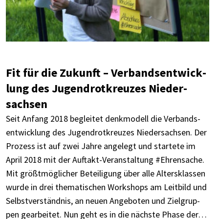
Fit für die Zukunft – Verbands­ent­wick­
lung des Jugend­rot­kreu­zes Nieder­
sach­sen
Seit Anfang 2018 beglei­tet denk­mo­dell die Verbands­
ent­wick­lung des Jugend­rot­kreu­zes Nieder­sach­sen. Der
Prozess ist auf zwei Jahre ange­legt und star­tete im
April 2018 mit der Auftakt-Veran­stal­­tung #Ehren­sa­che.
Mit größt­mög­li­cher Betei­li­gung über alle Alters­klas­sen
wurde in drei thema­ti­schen Work­shops am Leit­bild und
Selbst­ver­ständ­nis, an neuen Ange­bo­ten und Ziel­grup­
pen gear­bei­tet. Nun geht es in die nächste Phase der…