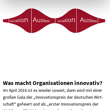
Was macht Orga­ni­sa­tio­nen inno­va­tiv?
Im April 2016 ist es wieder soweit, dann wird mit einer
großen Gala der „Inno­va­ti­ons­preis der deut­schen Wirt­
schaft“ gefei­ert und als „erster Inno­va­ti­ons­preis der