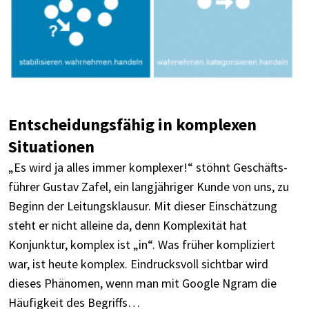
Entschei­dungs­fä­hig in komple­xen
Situa­tio­nen
„Es wird ja alles immer komple­xer!“ stöhnt Geschäfts­
füh­rer Gustav Zafel, ein lang­jäh­ri­ger Kunde von uns, zu
Beginn der Leitungs­klau­sur. Mit dieser Einschät­zung
steht er nicht alleine da, denn Komple­xi­tät hat
Konjunk­tur, komplex ist „in“. Was früher kompli­ziert
war, ist heute komplex. Eindrucks­voll sicht­bar wird
dieses Phäno­men, wenn man mit Google Ngram die
Häufig­keit des Begriffs…