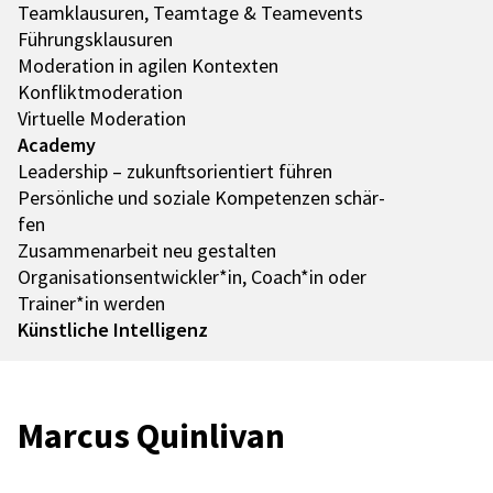
Team­klau­su­ren, Team­tage & Team­e­vents
Führungs­klau­su­ren
Mode­ra­tion in agilen Kontex­ten
Konflikt­mo­de­ra­tion
Virtu­elle Mode­ra­tion
Academy
Leader­ship – zukunfts­ori­en­tiert führen
Persön­li­che und soziale Kompe­ten­zen schär­
fen
Zusam­men­ar­beit neu gestal­ten
Organisationsentwickler*in, Coach*in oder
Trainer*in werden
Künst­li­che Intel­li­genz
Marcus Quin­li­van