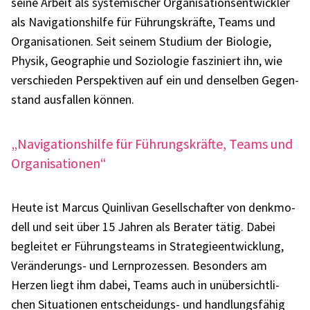
seine Arbeit als syste­mi­scher Orga­ni­sa­ti­ons­ent­wick­ler
als Navi­ga­ti­ons­hilfe für Führungs­kräfte, Teams und
Orga­ni­sa­tio­nen. Seit seinem Studium der Biolo­gie,
Physik, Geogra­phie und Sozio­lo­gie faszi­niert ihn, wie
verschie­den Perspek­ti­ven auf ein und densel­ben Gegen­
stand ausfal­len können.
„Navi­ga­ti­ons­hilfe für Führungs­kräfte, Teams und
Orga­ni­sa­tio­nen“
Heute ist Marcus Quin­li­van Gesell­schaf­ter von denk­mo­
dell und seit über 15 Jahren als Bera­ter tätig. Dabei
beglei­tet er Führungs­teams in Stra­te­gie­ent­wick­lung,
Verän­de­rungs- und Lern­pro­zes­sen. Beson­ders am
Herzen liegt ihm dabei, Teams auch in unüber­sicht­li­
chen Situa­tio­nen entschei­dungs- und hand­lungs­fä­hig