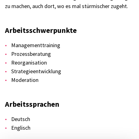
zu machen, auch dort, wo es mal stür­mi­scher zugeht.
Arbeits­schwer­punkte
Manage­ment­trai­ning
Prozess­be­ra­tung
Reor­ga­ni­sa­tion
Stra­te­gie­ent­wick­lung
Mode­ra­tion
Arbeits­spra­chen
Deutsch
Englisch