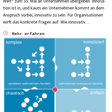
Welt“ zum 35. Mal an Unter­neh­men über­ge­ben. Inno­va­
tion ist in, und kaum ein Unter­neh­men kommt an dem
Anspruch vorbei, inno­va­tiv zu sein. Für Orga­ni­sa­tio­nen
wirft das konkrete Fragen auf: Wie inno­va­tiv…
Mehr erfah­ren