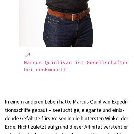
Marcus Quin­li­van ist Gesell­schaf­ter
bei denk­mo­dell
In einem ande­ren Leben hätte Marcus Quin­li­van Expe­di­
ti­ons­schiffe gebaut – seetüch­tige, elegante und einla­
dende Gefährte fürs Reisen in die hinters­ten Winkel der
Erde. Nicht zuletzt aufgrund dieser Affi­ni­tät versteht er