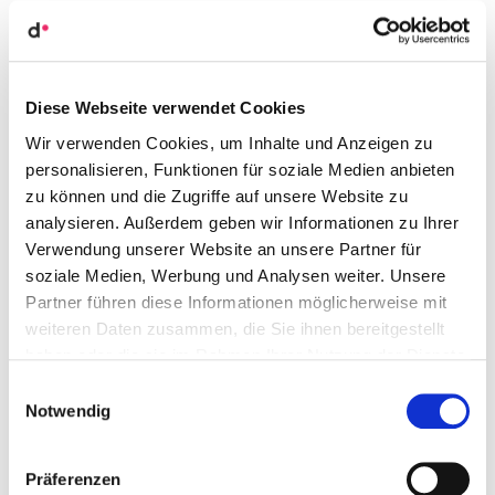
denk­mo­dell-Blog­bei­träge von Marcus Quin­li­van
Diese Webseite verwendet Cookies
Wir verwenden Cookies, um Inhalte und Anzeigen zu
personalisieren, Funktionen für soziale Medien anbieten
zu können und die Zugriffe auf unsere Website zu
analysieren. Außerdem geben wir Informationen zu Ihrer
Verwendung unserer Website an unsere Partner für
soziale Medien, Werbung und Analysen weiter. Unsere
Partner führen diese Informationen möglicherweise mit
weiteren Daten zusammen, die Sie ihnen bereitgestellt
haben oder die sie im Rahmen Ihrer Nutzung der Dienste
gesammelt haben.
Einwilligungsauswahl
Notwendig
„Stra­te­gie braucht Haltung“ –
Geschäfts­füh­rer Marcus Quin­li­van im
Präferenzen