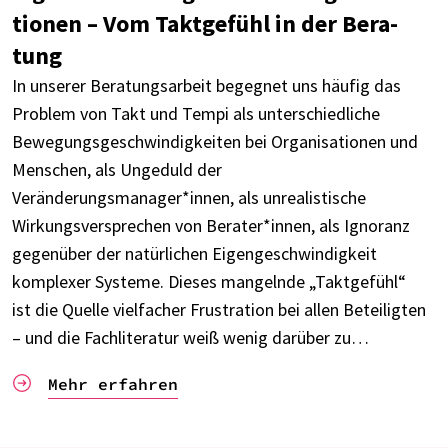
tio­nen – Vom Takt­ge­fühl in der Bera­
tung
In unse­rer Bera­tungs­ar­beit begeg­net uns häufig das
Problem von Takt und Tempi als unter­schied­li­che
Bewe­gungs­ge­schwin­dig­kei­ten bei Orga­ni­sa­tio­nen und
Menschen, als Unge­duld der
Veränderungsmanager*innen, als unrea­lis­ti­sche
Wirkungs­ver­spre­chen von Berater*innen, als Igno­ranz
gegen­über der natür­li­chen Eigen­ge­schwin­dig­keit
komple­xer Systeme. Dieses mangelnde „Takt­ge­fühl“
ist die Quelle viel­fa­cher Frus­tra­tion bei allen Betei­lig­ten
– und die Fach­li­te­ra­tur weiß wenig darüber zu…
Mehr erfah­ren