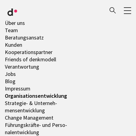
Über uns
Team
Bera­tungs­an­satz
Kunden
Koope­ra­ti­ons­part­ner
Friends of denk­mo­dell
Verant­wor­tung
Jobs
Blog
Impres­sum
Orga­ni­sa­ti­ons­ent­wick­lung
Stra­te­gie- & Unter­neh­
mens­ent­wick­lung
Change Manage­ment
Führungs­­­kräfte- und Perso­
nal­ent­wick­lung