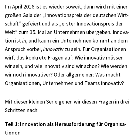
Im April 2016 ist es wieder soweit, dann wird mit einer
großen Gala der „Inno­va­ti­ons­preis der deut­schen Wirt­
schaft“ gefei­ert und als „erster Inno­va­ti­ons­preis der
Welt“ zum 35. Mal an Unter­neh­men über­ge­ben. Inno­va­
tion ist
in
, und kaum ein Unter­neh­men kommt an dem
Anspruch vorbei,
inno­va­tiv
zu sein. Für Orga­ni­sa­tio­nen
wirft das konkrete Fragen auf: Wie inno­va­tiv müssen
wir sein, und wie inno­va­tiv sind wir schon? Wie werden
wir noch inno­va­ti­ver? Oder allge­mei­ner: Was macht
Orga­ni­sa­tio­nen, Unter­neh­men und Teams inno­va­tiv?
Mit dieser klei­nen Serie gehen wir diesen Fragen in drei
Schrit­ten nach:
Teil 1: Inno­va­tion als Heraus­for­de­rung für Orga­ni­sa­
tio­nen