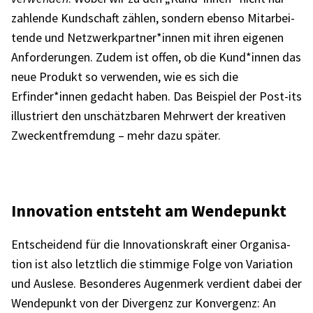
zahlende Kund­schaft zählen, sondern ebenso Mitar­bei­
tende und Netzwerkpartner*innen mit ihren eige­nen
Anfor­de­run­gen. Zudem ist offen, ob die Kund*innen das
neue Produkt so verwen­den, wie es sich die
Erfinder*innen gedacht haben. Das Beispiel der Post-its
illus­triert den unschätz­ba­ren Mehr­wert der krea­ti­ven
Zweck­ent­frem­dung – mehr dazu später.
Inno­va­tion entsteht am Wende­punkt
Entschei­dend für die Inno­va­ti­ons­kraft einer Orga­ni­sa­
tion ist also letzt­lich die stim­mige Folge von Varia­tion
und Auslese. Beson­de­res Augen­merk verdient dabei der
Wende­punkt von der Diver­genz zur Konver­genz: An