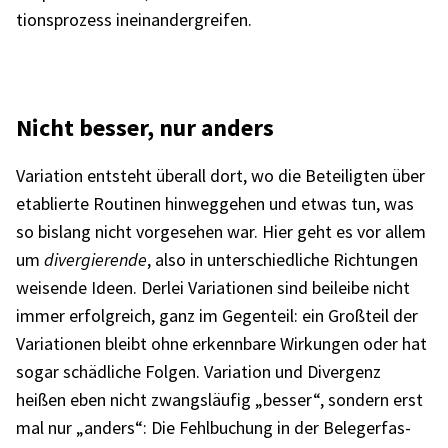
ti­ons­pro­zess inein­an­der­grei­fen.
Nicht besser, nur anders
Varia­tion entsteht über­all dort, wo die Betei­lig­ten über
etablierte Routi­nen hinweg­ge­hen und etwas tun, was
so bislang nicht vorge­se­hen war. Hier geht es vor allem
um
diver­gie­rende
, also in unter­schied­li­che Rich­tun­gen
weisende Ideen. Derlei Varia­tio­nen sind beileibe nicht
immer erfolg­reich, ganz im Gegen­teil: ein Groß­teil der
Varia­tio­nen bleibt ohne erkenn­bare Wirkun­gen oder hat
sogar schäd­li­che Folgen. Varia­tion und Diver­genz
heißen eben nicht zwangs­läu­fig „besser“, sondern erst
mal nur „anders“: Die Fehl­bu­chung in der Beleg­erfas­