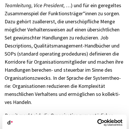
Team­lei­tung, Vice Presi­dent, …
) und für ein gere­gel­tes
Zusam­men­spiel der Funktionsträger*innen zu sorgen.
Dazu gehört zual­ler­erst, die uner­schöpf­li­che Menge
mögli­cher Verhal­tens­wei­sen auf einen über­sicht­li­chen
Set gewünsch­ter Hand­lun­gen zu redu­zie­ren. Job
Descrip­ti­ons, Quali­täts­ma­nage­ment-Hand­bü­cher und
SOPs (stan­dard opera­ting prode­du­res) defi­nie­ren die
Korri­dore für Orga­ni­sa­ti­ons­mit­glie­der und machen ihre
Hand­lun­gen bere­chen- und steu­er­bar im Sinne des
Orga­ni­sa­ti­ons­zwecks. In der Spra­che der System­theo­
rie: Orga­ni­sa­tio­nen redu­zie­ren die Komple­xi­tät
mensch­li­chen Verhal­tens und ermög­li­chen so kollek­ti­
ves Handeln.
Damit macht sich die Orga­ni­sa­tion zum natür­li­chen
Feind der Inno­va­tion.
Denn neuar­tige Lösun­gen zu