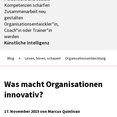
Kompe­ten­zen schär­fen
Zusam­men­ar­beit neu
gestal­ten
Organisationsentwickler*in,
Coach*in oder Trainer*in
werden
Künst­li­che Intel­li­genz
Blog
Lesen, hören, schauen!
Organisationsentwicklung
Was macht Orga­ni­sa­tio­nen
inno­va­tiv?
17. November 2015 von Marcus Quinlivan