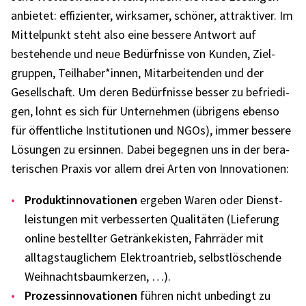
anbie­tet: effi­zi­en­ter, wirk­sa­mer, schö­ner, attrak­ti­ver. Im
Mittel­punkt steht also eine bessere Antwort auf
bestehende und neue Bedürf­nisse von Kunden, Ziel­
grup­pen, Teilhaber*innen, Mitar­bei­ten­den und der
Gesell­schaft. Um deren Bedürf­nisse besser zu befrie­di­
gen, lohnt es sich für Unter­neh­men (übri­gens ebenso
für öffent­li­che Insti­tu­tio­nen und NGOs), immer bessere
Lösun­gen zu ersin­nen. Dabei begeg­nen uns in der bera­
te­ri­schen Praxis vor allem drei Arten von Inno­va­tio­nen:
Produkt­in­no­va­tio­nen
erge­ben Waren oder Dienst­
leis­tun­gen mit verbes­ser­ten Quali­tä­ten (Liefe­rung
online bestell­ter Geträn­ke­kis­ten, Fahr­rä­der mit
alltags­taug­li­chem Elek­tro­an­trieb, selbst­lö­schende
Weih­nachts­baum­ker­zen, …).
Prozess­in­no­va­tio­nen
führen nicht unbe­dingt zu