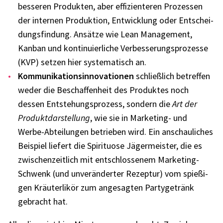
besse­ren Produk­ten, aber effi­zi­en­te­ren Prozes­sen
der inter­nen Produk­tion, Entwick­lung oder Entschei­
dungs­fin­dung. Ansätze wie Lean Manage­ment,
Kanban und konti­nu­ier­li­che Verbes­se­rungs­pro­zesse
(KVP) setzen hier syste­ma­tisch an.
Kommu­ni­ka­ti­ons­in­no­va­tio­nen
schließ­lich betref­fen
weder die Beschaf­fen­heit des Produk­tes noch
dessen Entste­hungs­pro­zess, sondern die
Art der
Produkt­dar­stel­lung
, wie sie in Marke­ting- und
Werbe-Abtei­lun­gen betrie­ben wird. Ein anschau­li­ches
Beispiel liefert die Spiri­tuose Jäger­meis­ter, die es
zwischen­zeit­lich mit entschlos­se­nem Marke­ting-
Schwenk (und unver­än­der­ter Rezep­tur) vom spie­ßi­
gen Kräu­ter­li­kör zum ange­sag­ten Party­ge­tränk
gebracht hat.