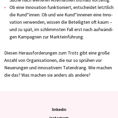
Ob eine Inno­va­tion funk­tio­niert, entschei­det letzt­lich
die Kund*innen. Ob und wie Kund*innenen eine Inno­
va­tion verwen­den, wissen die Betei­lig­ten oft kaum –
und zu spät, im schlimms­ten Fall erst nach aufwän­di­
gen Kampa­gnen zur Markt­ein­füh­rung.
Diesen Heraus­for­de­run­gen zum Trotz gibt eine große
Anzahl von Orga­ni­sa­tio­nen, die nur so sprü­hen vor
Neue­run­gen und inno­va­ti­vem Taten­drang. Wie machen
die das? Was machen sie anders als andere?
linkedin
instagram