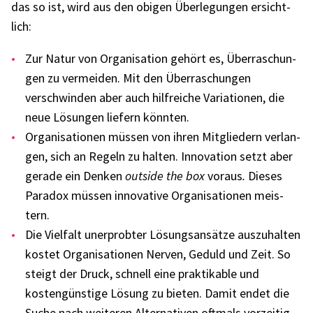
das so ist, wird aus den obigen Über­le­gun­gen ersicht­
lich:
Zur Natur von Orga­ni­sa­tion gehört es, Über­ra­schun­
gen zu vermei­den. Mit den Über­ra­schun­gen
verschwin­den aber auch hilf­rei­che Varia­tio­nen, die
neue Lösun­gen liefern könn­ten.
Orga­ni­sa­tio­nen müssen von ihren Mitglie­dern verlan­
gen, sich an Regeln zu halten. Inno­va­tion setzt aber
gerade ein Denken
outside the box
voraus
.
Dieses
Para­dox müssen inno­va­tive Orga­ni­sa­tio­nen meis­
tern.
Die Viel­falt uner­prob­ter Lösungs­an­sätze auszu­hal­ten
kostet Orga­ni­sa­tio­nen Nerven, Geduld und Zeit. So
steigt der Druck, schnell eine prak­ti­ka­ble und
kosten­güns­tige Lösung zu bieten. Damit endet die
Suche nach weite­ren Alter­na­ti­ven oftmals vorzei­tig.