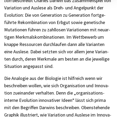
tion
beschreibt Charles Darwin das Zusam­men­spiel von
Varia­tion und Auslese als Dreh- und Angel­punkt der
Evolu­tion: Die von Gene­ra­tion zu Gene­ra­tion fort­ge­
führte Rekom­bi­na­tion von Erbgut sowie gene­ti­sche
Muta­tio­nen führen zu zahl­lo­sen Varia­tio­nen mit neuar­
ti­gen Merk­mals­kom­bi­na­tio­nen. Im Wett­be­werb um
knappe Ressour­cen durch­lau­fen dann alle Vari­an­ten
eine Auslese. Dabei setz­ten sich vor allem jene Vari­an­
ten durch, deren Merk­male am besten an die jewei­lige
Situa­tion ange­passt sind.
Die Analo­gie aus der Biolo­gie ist hilf­reich wenn wir
beschrei­ben wollen, wie sich Orga­ni­sa­tion und Inno­va­
tion zuein­an­der verhal­ten. Denn die „orga­ni­sa­ti­ons-
interne Evolu­tion inno­va­ti­ver Ideen“ lässt sich prima
mit den Begrif­fen Darwins beschrei­ben. Oben­ste­hende
Graphik illus­triert, wie Varia­tion und Auslese im Inno­va­