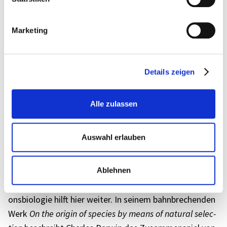
Marketing
Details zeigen
Alle zulassen
Auswahl erlauben
Inno­va­tion als Wech­sel von Varia­tion
und Auslese, Diver­genz und Konver­genz
Ablehnen
Wie passt das zusam­men? Ein Ausflug in die Evolu­ti­
ons­bio­lo­gie hilft hier weiter. In seinem bahn­bre­chen­den
Werk
On the origin of species by means of natu­ral selec­