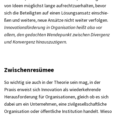
von Ideen möglichst lange aufrecht­zu­er­hal­ten, bevor
sich die Betei­lig­ten auf einen Lösungs­an­satz einschie­
ßen und weitere, neue Ansätze nicht weiter verfol­gen.
Inno­va­ti­ons­för­de­rung in Orga­ni­sa­tion heißt also vor
allem, den gedach­ten Wende­punkt zwischen Diver­genz
und Konver­genz hinaus­zu­zö­gern.
Zwischen­re­sü­mee
So wich­tig sie auch in der Theo­rie sein mag, in der
Praxis erweist sich Inno­va­tion als wieder­keh­rende
Heraus­for­de­rung für Orga­ni­sa­tio­nen, gleich ob es sich
dabei um ein Unter­neh­men, eine zivil­ge­sell­schaft­li­che
Orga­ni­sa­tion oder öffent­li­che Insti­tu­tion handelt. Wieso