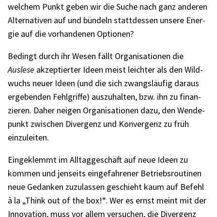
welchem Punkt geben wir die Suche nach ganz ande­ren
Alter­na­ti­ven auf und bündeln statt­des­sen unsere Ener­
gie auf die vorhan­de­nen Optio­nen?
Bedingt durch ihr Wesen fällt Orga­ni­sa­tio­nen die
Auslese
akzep­tier­ter Ideen meist leich­ter als den Wild­
wuchs neuer Ideen (und die sich zwangs­läu­fig daraus
erge­ben­den Fehl­griffe) auszu­hal­ten, bzw. ihn zu finan­
zie­ren. Daher neigen Orga­ni­sa­tio­nen dazu, den Wende­
punkt zwischen Diver­genz und Konver­genz zu früh
einzu­lei­ten.
Einge­klemmt im Alltag­ge­schäft auf neue Ideen zu
kommen und jenseits einge­fah­re­ner Betriebs­rou­ti­nen
neue Gedan­ken zuzu­las­sen geschieht kaum auf Befehl
à la „Think out of the box!“. Wer es ernst meint mit der
Inno­va­tion, muss vor allem versu­chen, die Diver­genz