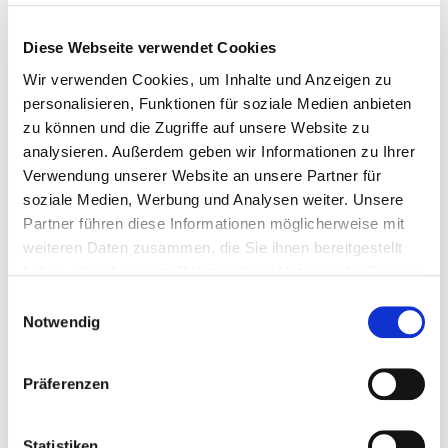
finden heißt ja gerade, die Wege des Bewähr­ten und
Bekann­ten zu verlas­sen. Inso­fern ist die
inno­va­tive
Diese Webseite verwendet Cookies
Orga­ni­sa­tion
ein para­do­xes Ding mit wider­sprüch­li­chem
Wir verwenden Cookies, um Inhalte und Anzeigen zu
Charak­ter:
Orga­ni­sa­tion
setzt auf Einhal­tung von
personalisieren, Funktionen für soziale Medien anbieten
Regeln und Routi­nen,
Inno­va­tion
setzt auf den
zu können und die Zugriffe auf unsere Website zu
Ausbruch aus der Routine.
analysieren. Außerdem geben wir Informationen zu Ihrer
Verwendung unserer Website an unsere Partner für
soziale Medien, Werbung und Analysen weiter. Unsere
Partner führen diese Informationen möglicherweise mit
weiteren Daten zusammen, die Sie ihnen bereitgestellt
Inno­va­tion als Evolu­tion von Ideen
haben oder die sie im Rahmen Ihrer Nutzung der Dienste
gesammelt haben.
Einwilligungsauswahl
Notwendig
Präferenzen
Statistiken