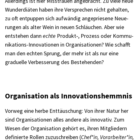
Aller­dings ist hier Miss­trauen ange­bracht. Zu viele neue
Wunder­diä­ten haben ihre Verspre­chen nicht gehal­ten,
zu oft entpup­pen sich aufwän­dig ange­prie­sene Neue­
run­gen als alter Wein in neuen Schläu­chen. Aber wie
entste­hen dann
echte
Produkt‑, Prozess oder Kommu­
ni­ka­ti­ons-Inno­va­tio­nen in Orga­ni­sa­tio­nen? Wie schafft
man den echten Sprung, der mehr ist als nur eine
gradu­elle Verbes­se­rung des Bestehen­den?
Orga­ni­sa­tion als Inno­va­ti­ons­hemm­nis
Vorweg eine herbe Enttäu­schung: Von ihrer Natur her
sind Orga­ni­sa­tio­nen alles andere als inno­va­tiv. Zum
Wesen der Orga­ni­sa­tion gehört es, ihren Mitglie­dern
defi­nierte Rollen zuzu­schrei­ben (
Chef*in, Vorarbeiter*in,