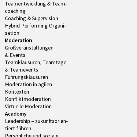
Team­ent­wick­lung & Team­
coa­ching
Coaching & Super­vi­sion
Hybrid Performing Orga­ni­
sa­tion
Mode­ra­tion
Groß­ver­an­stal­tun­gen
& Events
Team­klau­su­ren, Team­tage
& Team­e­vents
Führungs­klau­su­ren
Mode­ra­tion in agilen
Kontex­ten
Konflikt­mo­de­ra­tion
Virtu­elle Mode­ra­tion
Academy
Leader­ship – zukunfts­ori­en­
tiert führen
Persön­li­che und soziale