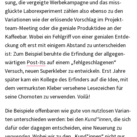
sung, die vergeigte Werbe­kam­pa­gne und das miss­
glückte Labor­ex­pe­ri­ment zählen also ebenso zu den
Varia­tio­nen wie der erlö­sende Vorschlag im Projekt­
team-Meeting oder die geniale Produkt­idee an der
Kaffee­bar. Wobei ein Fehl­griff von einer genia­len Entde­
ckung oft erst mit eini­gem Abstand zu unter­schei­den
ist: Zum Beispiel beruhte die Erfin­dung der allge­gen­
wär­ti­gen
Post-Its
auf einem „fehl­ge­schla­ge­nen“
Versuch, neuen Super­kle­ber zu entwi­ckeln. Erst Jahre
später kam ein Kollege des Erfin­ders auf die Idee, mit
dem vermurks­ten Kleber verse­hene Lese­zei­chen für
seine Chor­no­ten zu verwen­den. Voilà!
Die Beispiele offen­ba­ren wie gute von nutz­lo­sen Vari­an­
ten unter­schie­den werden: bei den
Kund*innen
, die sich
dafür oder dage­gen entschei­den, eine Neue­rung zu
verwen­den
. Wobei wir zu den „Kund*innen“ nicht nur