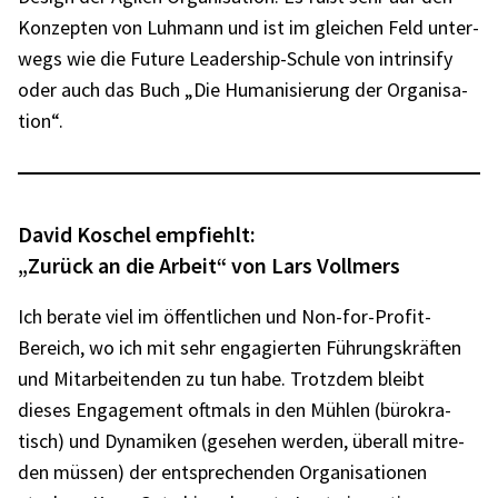
Konzep­ten von Luhmann und ist im glei­chen Feld unter­
wegs wie die Future Leader­ship-Schule von intrin­sify
oder auch das Buch „Die Huma­ni­sie­rung der Orga­ni­sa­
tion“.
David Koschel empfiehlt:
„Zurück an die Arbeit“ von Lars Voll­mers
Ich berate viel im öffent­li­chen und Non-for-Profit-
Bereich, wo ich mit sehr enga­gier­ten Führungs­kräf­ten
und Mitar­bei­ten­den zu tun habe. Trotz­dem bleibt
dieses Enga­ge­ment oftmals in den Mühlen (büro­kra­
tisch) und Dyna­mi­ken (gese­hen werden, über­all mitre­
den müssen) der entspre­chen­den Orga­ni­sa­tio­nen