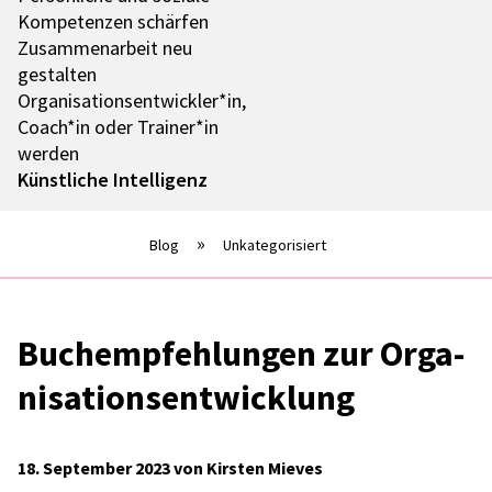
Kompe­ten­zen schär­fen
Zusam­men­ar­beit neu
gestal­ten
Organisationsentwickler*in,
Coach*in oder Trainer*in
werden
Künst­li­che Intel­li­genz
Blog
Unkategorisiert
Buch­emp­feh­lun­gen zur Orga­
ni­sa­ti­ons­ent­wick­lung
18. September 2023 von Kirsten Mieves