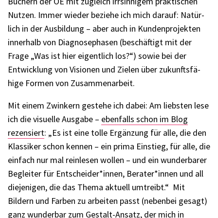
Büchern der OE mit zugleich irrsin­ni­gem prak­ti­schen
Nutzen. Immer wieder beziehe ich mich darauf: Natür­
lich in der Ausbil­dung – aber auch in Kunden­pro­jek­ten
inner­halb von Diagno­se­pha­sen (beschäf­tigt mit der
Frage „Was ist hier eigent­lich los?“) sowie bei der
Entwick­lung von Visio­nen und Zielen über zukunfts­fä­
hige Formen von Zusam­men­ar­beit.
Mit einem Zwin­kern gestehe ich dabei: Am liebs­ten lese
ich die visu­elle Ausgabe –
eben­falls schon im Blog
rezen­siert
: „Es ist eine tolle Ergän­zung für alle, die den
Klas­si­ker schon kennen – ein prima Einstieg, für alle, die
einfach nur mal rein­le­sen wollen – und ein wunder­ba­rer
Beglei­ter für Entscheider*innen, Berater*innen und all
dieje­ni­gen, die das Thema aktu­ell umtreibt.“ Mit
Bildern und Farben zu arbei­ten passt (neben­bei gesagt)
ganz wunder­bar zum Gestalt-Ansatz, der mich in