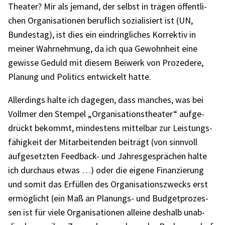
Thea­ter? Mir als jemand, der selbst in trägen öffent­li­
chen Orga­ni­sa­tio­nen beruf­lich sozia­li­siert ist (UN,
Bundes­tag), ist dies ein eindring­li­ches Korrek­tiv in
meiner Wahr­neh­mung, da ich qua Gewohn­heit eine
gewisse Geduld mit diesem Beiwerk von Proze­dere,
Planung und Poli­tics entwi­ckelt hatte.
Aller­dings halte ich dage­gen, dass manches, was bei
Voll­mer den Stem­pel „Orga­ni­sa­ti­ons­thea­ter“ aufge­
drückt bekommt, mindes­tens mittel­bar zur Leis­tungs­
fä­hig­keit der Mitar­bei­ten­den beiträgt (von sinn­voll
aufge­setz­ten Feed­back- und Jahres­ge­sprä­chen halte
ich durch­aus etwas …) oder die eigene Finan­zie­rung
und somit das Erfül­len des Orga­ni­sa­ti­ons­zwecks erst
ermög­licht (ein Maß an Planungs- und Budget­pro­zes­
sen ist für viele Orga­ni­sa­tio­nen alleine deshalb unab­