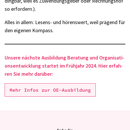
ding­bar, weil es Zuwen­dungs­ge­ber oder Rech­nungs­hof
so erfor­dern.).
Alles in allem: Lesens- und hörens­wert, weil prägend für
den eige­nen Kompass.
Unsere nächste Ausbil­dung Bera­tung und Orga­ni­sa­ti­
ons­ent­wick­lung star­tet im Früh­jahr 2024. Hier erfah­
ren Sie mehr darüber:
Mehr Infos zur OE-Ausbil­dung