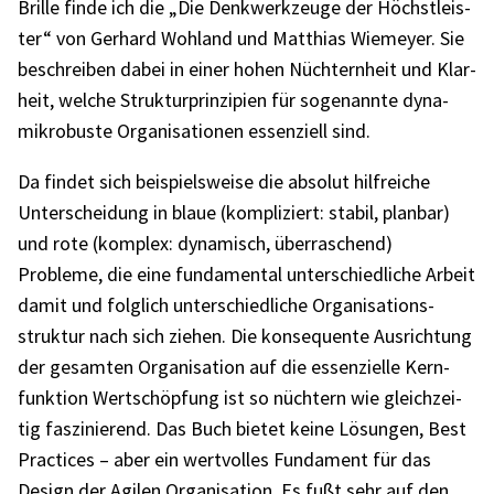
Brille finde ich die „Die Denk­werk­zeuge der Höchst­leis­
ter“ von Gerhard Wohl­and und Matthias Wiemeyer. Sie
beschrei­ben dabei in einer hohen Nüch­tern­heit und Klar­
heit, welche Struk­tur­prin­zi­pien für soge­nannte dyna­
mikro­buste Orga­ni­sa­tio­nen essen­zi­ell sind.
Da findet sich beispiels­weise die abso­lut hilf­rei­che
Unter­schei­dung in blaue (kompli­ziert: stabil, plan­bar)
und rote (komplex: dyna­misch, über­ra­schend)
Probleme, die eine funda­men­tal unter­schied­li­che Arbeit
damit und folg­lich unter­schied­li­che Orga­ni­sa­ti­ons­
struk­tur nach sich ziehen. Die konse­quente Ausrich­tung
der gesam­ten Orga­ni­sa­tion auf die essen­zi­elle Kern­
funk­tion Wert­schöp­fung ist so nüch­tern wie gleich­zei­
tig faszi­nie­rend. Das Buch bietet keine Lösun­gen, Best
Prac­ti­ces – aber ein wert­vol­les Funda­ment für das
Design der Agilen Orga­ni­sa­tion. Es fußt sehr auf den