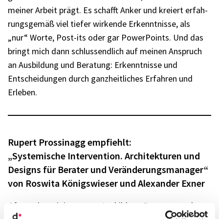
meiner Arbeit prägt. Es schafft Anker und kreiert erfah­
rungs­ge­mäß viel tiefer wirkende Erkennt­nisse, als
„nur“ Worte, Post-its oder gar Power­Points. Und das
bringt mich dann schluss­end­lich auf meinen Anspruch
an Ausbil­dung und Bera­tung: Erkennt­nisse und
Entschei­dun­gen durch ganz­heit­li­ches Erfah­ren und
Erle­ben.
Rupert Pros­si­n­agg empfiehlt:
„Syste­mi­sche Inter­ven­tion. Archi­tek­tu­ren und
Designs für Bera­ter und Verän­de­rungs­ma­na­ger“
von Roswita Königs­wie­ser und Alex­an­der Exner
Oft werden wir in unse­rer Ausbil­dung Bera­tung und