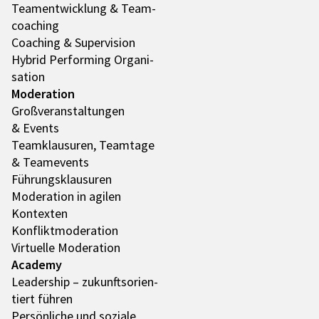
Team­ent­wick­lung & Team­
coa­ching
Coaching & Super­vi­sion
Hybrid Performing Orga­ni­
sa­tion
Mode­ra­tion
Groß­ver­an­stal­tun­gen
& Events
Team­klau­su­ren, Team­tage
& Team­e­vents
Führungs­klau­su­ren
Mode­ra­tion in agilen
Kontex­ten
Konflikt­mo­de­ra­tion
Virtu­elle Mode­ra­tion
Academy
Leader­ship – zukunfts­ori­en­
tiert führen
Persön­li­che und soziale