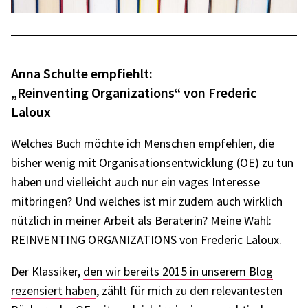
Anna Schulte empfiehlt:
„Reinven­ting Orga­niza­ti­ons“ von Frede­ric
Laloux
Welches Buch möchte ich Menschen empfeh­len, die
bisher wenig mit Orga­ni­sa­ti­ons­ent­wick­lung (OE) zu tun
haben und viel­leicht auch nur ein vages Inter­esse
mitbrin­gen? Und welches ist mir zudem auch wirk­lich
nütz­lich in meiner Arbeit als Bera­te­rin? Meine Wahl:
REINVEN­TING ORGA­NIZA­TI­ONS von Frede­ric Laloux.
Der Klas­si­ker,
den wir bereits 2015 in unse­rem Blog
rezen­siert haben
, zählt für mich zu den rele­van­tes­ten