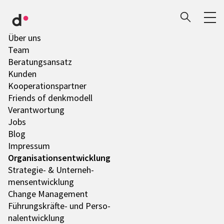
Über uns
Team
Bera­tungs­an­satz
Kunden
Koope­ra­ti­ons­part­ner
Friends of denk­mo­dell
Verant­wor­tung
Jobs
Blog
Impres­sum
Orga­ni­sa­ti­ons­ent­wick­lung
Stra­te­gie- & Unter­neh­
mens­ent­wick­lung
Change Manage­ment
Führungs­­­kräfte- und Perso­
nal­ent­wick­lung