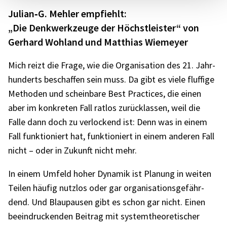
Julian‑G. Mehler empfiehlt:
„Die Denk­werk­zeuge der Höchst­leis­ter“ von
Gerhard Wohl­and und Matthias Wiemeyer
Mich reizt die Frage, wie die Orga­ni­sa­tion des 21. Jahr­
hun­derts beschaf­fen sein muss. Da gibt es viele fluf­fige
Metho­den und schein­bare Best Prac­ti­ces, die einen
aber im konkre­ten Fall ratlos zurück­las­sen, weil die
Falle dann doch zu verlo­ckend ist: Denn was in einem
Fall funk­tio­niert hat, funk­tio­niert in einem ande­ren Fall
nicht – oder in Zukunft nicht mehr.
In einem Umfeld hoher Dyna­mik ist Planung in weiten
Teilen häufig nutz­los oder gar orga­ni­sa­ti­ons­ge­fähr­
dend. Und Blau­pau­sen gibt es schon gar nicht. Einen
beein­dru­cken­den Beitrag mit system­theo­re­ti­scher