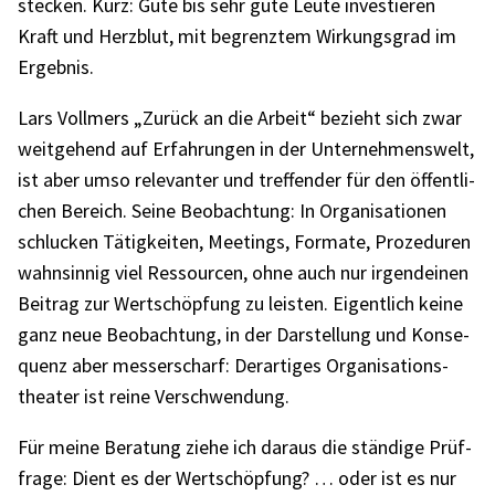
stecken. Kurz: Gute bis sehr gute Leute inves­tie­ren
Kraft und Herz­blut, mit begrenz­tem Wirkungs­grad im
Ergeb­nis.
Lars Voll­mers „Zurück an die Arbeit“ bezieht sich zwar
weit­ge­hend auf Erfah­run­gen in der Unter­neh­mens­welt,
ist aber umso rele­van­ter und tref­fen­der für den öffent­li­
chen Bereich. Seine Beob­ach­tung: In Orga­ni­sa­tio­nen
schlu­cken Tätig­kei­ten, Meetings, Formate, Proze­du­ren
wahn­sin­nig viel Ressour­cen, ohne auch nur irgend­ei­nen
Beitrag zur Wert­schöp­fung zu leis­ten. Eigent­lich keine
ganz neue Beob­ach­tung, in der Darstel­lung und Konse­
quenz aber messer­scharf: Derar­ti­ges Orga­ni­sa­ti­ons­
thea­ter ist reine Verschwen­dung.
Für meine Bera­tung ziehe ich daraus die stän­dige Prüf­
frage: Dient es der Wert­schöp­fung? … oder ist es nur