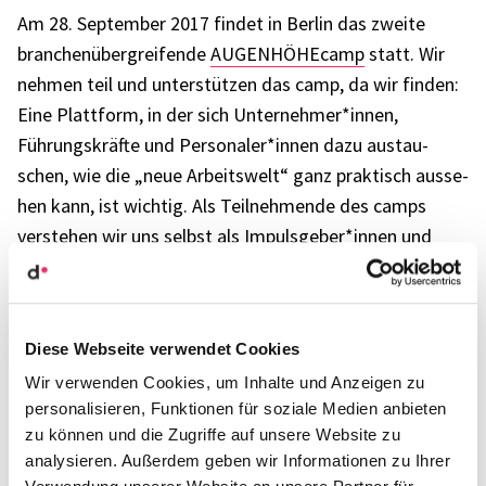
Am 28. Septem­ber 2017 findet in Berlin das zweite
bran­chen­über­grei­fende
AUGEN­HÖ­HE­camp
statt. Wir
nehmen teil und unter­stüt­zen das camp, da wir finden:
Eine Platt­form, in der sich Unternehmer*innen,
Führungs­kräfte und Personaler*innen dazu austau­
schen, wie die „neue Arbeits­welt“ ganz prak­tisch ausse­
hen kann, ist wich­tig. Als Teil­neh­mende des camps
verste­hen wir uns selbst als Impulsgeber*innen und
Fragensteller*innen glei­cher­ma­ßen.
Diese Webseite verwendet Cookies
Kolla­bo­ra­tion ganz prak­tisch – Das
Wir verwenden Cookies, um Inhalte und Anzeigen zu
personalisieren, Funktionen für soziale Medien anbieten
Barcamp für Orga­ni­sa­ti­ons­ent­wick­
zu können und die Zugriffe auf unsere Website zu
lung
analysieren. Außerdem geben wir Informationen zu Ihrer