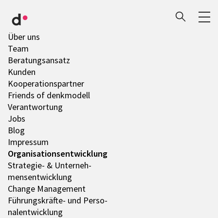
Über uns
Team
Bera­tungs­an­satz
Kunden
Koope­ra­ti­ons­part­ner
Friends of denk­mo­dell
Verant­wor­tung
Jobs
Blog
Impres­sum
Orga­ni­sa­ti­ons­ent­wick­lung
Stra­te­gie- & Unter­neh­
mens­ent­wick­lung
Change Manage­ment
Führungs­­­kräfte- und Perso­
nal­ent­wick­lung