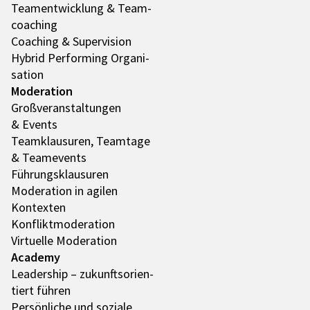
Team­ent­wick­lung & Team­
coa­ching
Coaching & Super­vi­sion
Hybrid Performing Orga­ni­
sa­tion
Mode­ra­tion
Groß­ver­an­stal­tun­gen
& Events
Team­klau­su­ren, Team­tage
& Team­e­vents
Führungs­klau­su­ren
Mode­ra­tion in agilen
Kontex­ten
Konflikt­mo­de­ra­tion
Virtu­elle Mode­ra­tion
Academy
Leader­ship – zukunfts­ori­en­
tiert führen
Persön­li­che und soziale