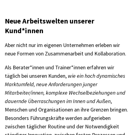
Neue Arbeits­wel­ten unse­rer
Kund*innen
Aber nicht nur im eige­nen Unter­neh­men erle­ben wir
neue Formen von Zusam­men­ar­beit und Kolla­bo­ra­tion.
Als Berater*innen und Trainer*innen erfah­ren wir
täglich bei unse­ren Kunden,
wie ein hoch dyna­mi­sches
Markt­um­feld, neue Anfor­de­run­gen junger
Mitarbeiter/innen, komplexe Wech­sel­be­zie­hun­gen und
dauernde Über­ra­schun­gen im Innen und Außen
,
Menschen und Orga­ni­sa­tio­nen an ihre Gren­zen brin­gen.
Beson­ders Führungs­kräfte werden aufge­rie­ben
zwischen tägli­cher Routine und der Notwen­dig­keit
stän­di­ger Inno­va­tion, zwischen festen Prozes­sen und