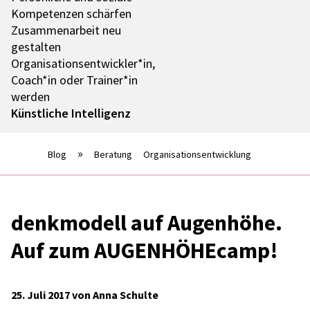
Kompe­ten­zen schär­fen
Zusam­men­ar­beit neu
gestal­ten
Organisationsentwickler*in,
Coach*in oder Trainer*in
werden
Künst­li­che Intel­li­genz
Blog
Beratung
Organisationsentwicklung
denk­mo­dell auf Augen­höhe.
Auf zum AUGEN­HÖ­HE­camp!
25. Juli 2017 von Anna Schulte