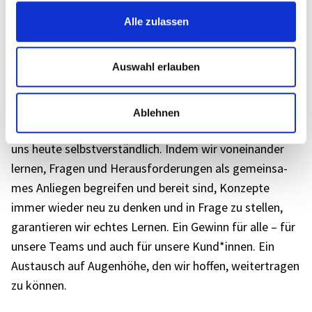
gestal­tete zwei Trai­nings­tage „
Design Thin­king
“ in
Alle zulassen
Hamburg und erlebte im Nach­gang zwei Tage Vertie­
fungs­work­shop zu „Scrum & Agili­tät“ für inter­es­sierte
Auswahl erlauben
Berater*innen. Hätte so mancher vor weni­gen Jahren
viel­leicht noch Skru­pel gehabt, Wissen und Erfah­rung so
offen mit ande­ren Unter­neh­men zu teilen, die mit ähnli­
Ablehnen
chen Bera­tungs­pro­fi­len am Markt tätig sind, ist dies für
uns heute selbst­ver­ständ­lich. Indem wir vonein­an­der
lernen, Fragen und Heraus­for­de­run­gen als gemein­sa­
mes Anlie­gen begrei­fen und bereit sind, Konzepte
immer wieder neu zu denken und in Frage zu stel­len,
garan­tie­ren wir echtes Lernen. Ein Gewinn für alle – für
unsere Teams und auch für unsere Kund*innen. Ein
Austausch auf Augen­höhe, den wir hoffen, weiter­tra­gen
zu können.