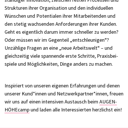
Struk­tu­ren ihrer Orga­ni­sa­tion und den indi­vi­du­el­len
Wünschen und Poten­tia­len ihrer Mitar­bei­ten­den und
den stetig wach­sen­den Anfor­de­run­gen ihrer Kunden.
Geht es eigent­lich darum immer schnel­ler zu werden?
Oder müssen wir im Gegen­teil „entschleu­ni­gen“?
Unzäh­lige Fragen an eine „neue Arbeits­welt“ – und
gleich­zei­tig viele span­nende erste Schritte, Praxis­bei­
spiele und Möglich­kei­ten, Dinge anders zu machen.
Inspi­riert von unse­ren eige­nen Erfah­run­gen und denen
unse­rer Kund*innen und Netzwerkpartner*innen, freuen
wir uns auf einen inten­si­ven Austausch beim
AUGEN­
HÖ­HE­camp
und laden alle Inter­es­sier­ten herz­lichst ein!