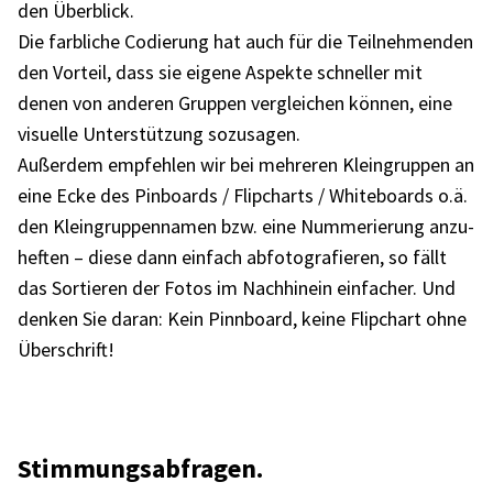
den Über­blick.
Die farb­li­che Codie­rung hat auch für die Teil­neh­men­den
den Vorteil, dass sie eigene Aspekte schnel­ler mit
denen von ande­ren Grup­pen verglei­chen können, eine
visu­elle Unter­stüt­zung sozu­sa­gen.
Außer­dem empfeh­len wir bei mehre­ren Klein­grup­pen an
eine Ecke des Pinboards / Flip­charts / White­boards o.ä.
den Klein­grup­pen­na­men bzw. eine Numme­rie­rung anzu­
hef­ten – diese dann einfach abfo­to­gra­fie­ren, so fällt
das Sortie­ren der Fotos im Nach­hin­ein einfa­cher. Und
denken Sie daran: Kein Pinn­board, keine Flip­chart ohne
Über­schrift!
Stim­mungs­ab­fra­gen.