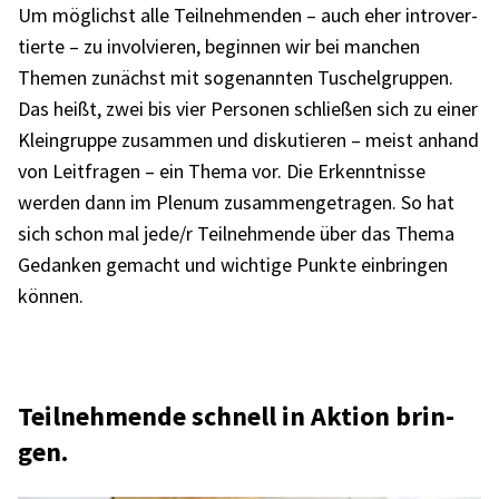
Um möglichst alle Teil­neh­men­den – auch eher intro­ver­
tierte – zu invol­vie­ren, begin­nen wir bei manchen
Themen zunächst mit soge­nann­ten Tuschel­grup­pen.
Das heißt, zwei bis vier Perso­nen schlie­ßen sich zu einer
Klein­gruppe zusam­men und disku­tie­ren – meist anhand
von Leit­fra­gen – ein Thema vor. Die Erkennt­nisse
werden dann im Plenum zusam­men­ge­tra­gen. So hat
sich schon mal jede/r Teil­neh­mende über das Thema
Gedan­ken gemacht und wich­tige Punkte einbrin­gen
können.
Teil­neh­mende schnell in Aktion brin­
gen.