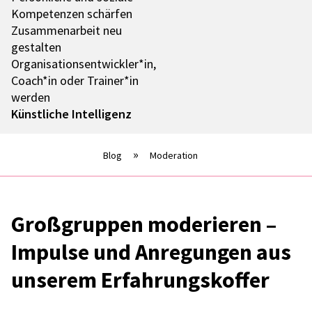
Kompe­ten­zen schär­fen
Zusam­men­ar­beit neu
gestal­ten
Organisationsentwickler*in,
Coach*in oder Trainer*in
werden
Künst­li­che Intel­li­genz
Blog
Moderation
Groß­grup­pen mode­rie­ren –
Impulse und Anre­gun­gen aus
unse­rem Erfah­rungs­kof­fer