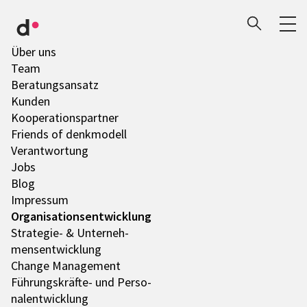
Über uns
Team
Bera­tungs­an­satz
Kunden
Koope­ra­ti­ons­part­ner
Friends of denk­mo­dell
Verant­wor­tung
Jobs
Blog
Impres­sum
Orga­ni­sa­ti­ons­ent­wick­lung
Stra­te­gie- & Unter­neh­
mens­ent­wick­lung
Change Manage­ment
Führungs­­­kräfte- und Perso­
nal­ent­wick­lung