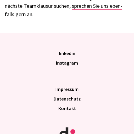
nächste Team­klau­sur suchen,
spre­chen Sie uns eben­
falls gern an
.
linkedin
instagram
Impres­sum
Daten­schutz
Kontakt