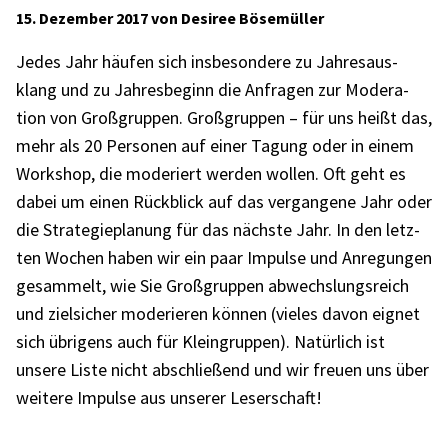
15. Dezember 2017 von Desiree Bösemüller
Jedes Jahr häufen sich insbe­son­dere zu Jahres­aus­
klang und zu Jahres­be­ginn die Anfra­gen zur Mode­ra­
tion von Groß­grup­pen. Groß­grup­pen – für uns heißt das,
mehr als 20 Perso­nen auf einer Tagung oder in einem
Work­shop, die mode­riert werden wollen. Oft geht es
dabei um einen Rück­blick auf das vergan­gene Jahr oder
die Stra­te­gie­pla­nung für das nächste Jahr. In den letz­
ten Wochen haben wir ein paar Impulse und Anre­gun­gen
gesam­melt, wie Sie Groß­grup­pen abwechs­lungs­reich
und ziel­si­cher mode­rie­ren können (vieles davon eignet
sich übri­gens auch für Klein­grup­pen). Natür­lich ist
unsere Liste nicht abschlie­ßend und wir freuen uns über
weitere Impulse aus unse­rer Leser­schaft!