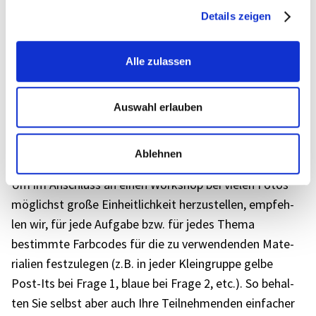
Details zeigen
Alle zulassen
Auswahl erlauben
Ablehnen
Um im Anschluss an einen Work­shop bei vielen Fotos
möglichst große Einheit­lich­keit herzu­stel­len, empfeh­
len wir, für jede Aufgabe bzw. für jedes Thema
bestimmte Farb­codes für die zu verwen­den­den Mate­
ria­lien fest­zu­le­gen (z.B. in jeder Klein­gruppe gelbe
Post-Its bei Frage 1, blaue bei Frage 2, etc.). So behal­
ten Sie selbst aber auch Ihre Teil­neh­men­den einfa­cher