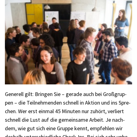
Gene­rell gilt: Brin­gen Sie – gerade auch bei Groß­grup­
pen – die Teil­neh­men­den schnell in Aktion und ins Spre­
chen. Wer erst einmal 45 Minu­ten nur zuhört, verliert
schnell die Lust auf die gemein­same Arbeit. Je nach­
dem, wie gut sich eine Gruppe kennt, empfeh­len wir
deshalb unter­schied­li­che Check-Ins. Bei sich sehr unbe­