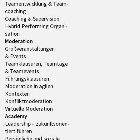
Team­ent­wick­lung & Team­
coa­ching
Coaching & Super­vi­sion
Hybrid Performing Orga­ni­
sa­tion
Mode­ra­tion
Groß­ver­an­stal­tun­gen
& Events
Team­klau­su­ren, Team­tage
& Team­e­vents
Führungs­klau­su­ren
Mode­ra­tion in agilen
Kontex­ten
Konflikt­mo­de­ra­tion
Virtu­elle Mode­ra­tion
Academy
Leader­ship – zukunfts­ori­en­
tiert führen
Persön­li­che und soziale