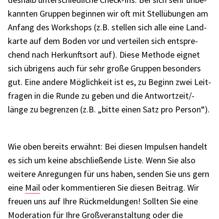
kann­ten Grup­pen begin­nen wir oft mit Stell­übun­gen am
Anfang des Work­shops (z.B. stel­len sich alle eine Land­
karte auf dem Boden vor und vertei­len sich entspre­
chend nach Herkunfts­ort auf). Diese Methode eignet
sich übri­gens auch für sehr große Grup­pen beson­ders
gut. Eine andere Möglich­keit ist es, zu Beginn zwei Leit­
fra­gen in die Runde zu geben und die Antwort­zeit/-
länge zu begren­zen (z.B. „bitte einen Satz pro Person“).
Wie oben bereits erwähnt: Bei diesen Impul­sen handelt
es sich um keine abschlie­ßende Liste. Wenn Sie also
weitere Anre­gun­gen für uns haben, senden Sie uns gern
eine
Mail
oder kommen­tie­ren Sie diesen Beitrag. Wir
freuen uns auf Ihre Rück­mel­dun­gen! Soll­ten Sie eine
Mode­ra­tion
für Ihre Groß­ver­an­stal­tung oder die