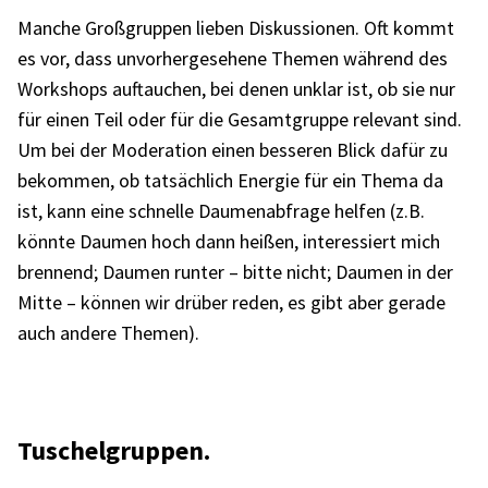
Manche Groß­grup­pen lieben Diskus­sio­nen. Oft kommt
es vor, dass unvor­her­ge­se­hene Themen während des
Work­shops auftau­chen, bei denen unklar ist, ob sie nur
für einen Teil oder für die Gesamt­gruppe rele­vant sind.
Um bei der Mode­ra­tion einen besse­ren Blick dafür zu
bekom­men, ob tatsäch­lich Ener­gie für ein Thema da
ist, kann eine schnelle Daumen­ab­frage helfen (z.B.
könnte Daumen hoch dann heißen, inter­es­siert mich
bren­nend; Daumen runter – bitte nicht; Daumen in der
Mitte – können wir drüber reden, es gibt aber gerade
auch andere Themen).
Tuschel­grup­pen.