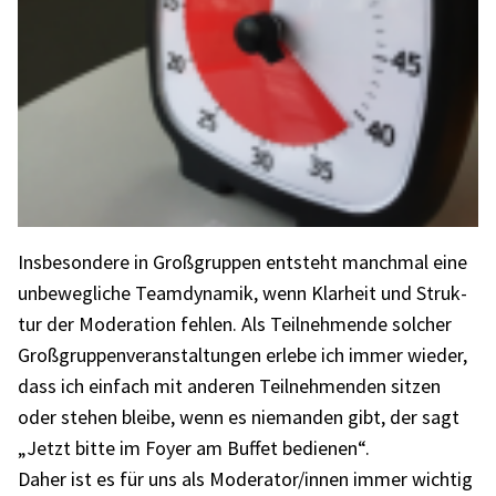
Insbe­son­dere in Groß­grup­pen entsteht manch­mal eine
unbe­weg­li­che Team­dy­na­mik, wenn Klar­heit und Struk­
tur der Mode­ra­tion fehlen. Als Teil­neh­mende solcher
Groß­grup­pen­ver­an­stal­tun­gen erlebe ich immer wieder,
dass ich einfach mit ande­ren Teil­neh­men­den sitzen
oder stehen bleibe, wenn es nieman­den gibt, der sagt
„Jetzt bitte im Foyer am Buffet bedie­nen“.
Daher ist es für uns als Moderator/innen immer wich­tig