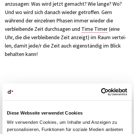
anzu­sa­gen: Was wird jetzt gemacht? Wie lange? Wo?
Und wo wird sich danach wieder getrof­fen. Gern
während der einzel­nen Phasen immer wieder die
verblei­bende Zeit durch­sa­gen und
Time Timer
(eine
Uhr, die die verblei­bende Zeit anzeigt) im Raum vertei­
len, damit jede/r die Zeit auch eigen­stän­dig im Blick
behal­ten kann!
Raum­auf­tei­lung und Arbeits­form.
Achten Sie insbe­son­dere bei großen Grup­pen auf eine
sinn­volle Raum­auf­tei­lung im Mode­ra­ti­ons­kon­zept: Es
Diese Webseite verwendet Cookies
wird schnell auch mal lauter – also muss für genug
Wir verwenden Cookies, um Inhalte und Anzeigen zu
Platz gesorgt sein; Mate­rial und Aufga­ben­stel­lun­gen
personalisieren, Funktionen für soziale Medien anbieten