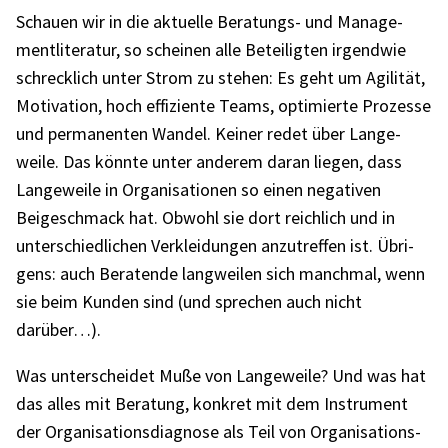
Schauen wir in die aktu­elle Bera­tungs- und Manage­
ment­li­te­ra­tur, so schei­nen alle Betei­lig­ten irgend­wie
schreck­lich unter Strom zu stehen: Es geht um Agili­tät,
Moti­va­tion, hoch effi­zi­ente Teams, opti­mierte Prozesse
und perma­nen­ten Wandel. Keiner redet über Lange­
weile. Das könnte unter ande­rem daran liegen, dass
Lange­weile in Orga­ni­sa­tio­nen so einen nega­ti­ven
Beigeschmack hat. Obwohl sie dort reich­lich und in
unter­schied­li­chen Verklei­dun­gen anzu­tref­fen ist. Übri­
gens: auch Bera­tende lang­wei­len sich manch­mal, wenn
sie beim Kunden sind (und spre­chen auch nicht
darüber…).
Was unter­schei­det Muße von Lange­weile? Und was hat
das alles mit Bera­tung, konkret mit dem Instru­ment
der Orga­ni­sa­ti­ons­dia­gnose als Teil von Orga­ni­sa­ti­ons­