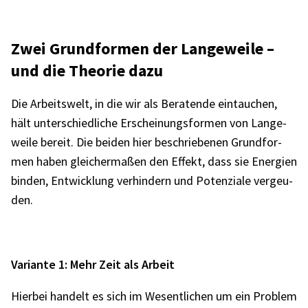
Zwei Grund­for­men der Lange­weile –
und die Theo­rie dazu
Die Arbeits­welt, in die wir als Bera­tende eintau­chen,
hält unter­schied­li­che Erschei­nungs­for­men von Lange­
weile bereit. Die beiden hier beschrie­be­nen Grund­for­
men haben glei­cher­ma­ßen den Effekt, dass sie Ener­gien
binden, Entwick­lung verhin­dern und Poten­ziale vergeu­
den.
Vari­ante 1: Mehr Zeit als Arbeit
Hier­bei handelt es sich im Wesent­li­chen um ein Problem