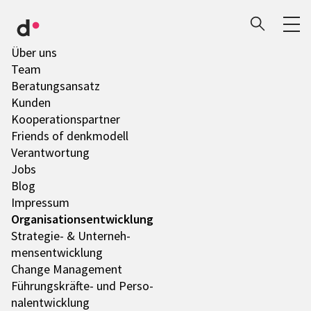
Über uns
Team
Bera­tungs­an­satz
Kunden
Koope­ra­ti­ons­part­ner
Friends of denk­mo­dell
Verant­wor­tung
Jobs
Blog
Impres­sum
Orga­ni­sa­ti­ons­ent­wick­lung
Stra­te­gie- & Unter­neh­
mens­ent­wick­lung
Change Manage­ment
Führungs­­­kräfte- und Perso­
nal­ent­wick­lung