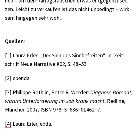
nen – um dem Alltags­rau­schen etwas entge­gen­zu­set­
zen. Leicht zu verkau­fen ist das nicht unbe­dingt – wirk­
sam hinge­gen sehr wohl.
Quel­len
:
[1]
Laura Erler: „Der Sinn des Sinn­be­frei­ten“, in: Zeit­
schrift Neue Narra­tive #02, S. 48–53
[2]
ebenda
[3]
Phil­ippe Roth­lin, Peter R. Werder:
Diagnose Bore­out,
warum Unter­for­de­rung im Job krank macht
, Redline,
München 2007, ISBN 978−3−636−01462−7.
[4]
Laura Erler, ebda.