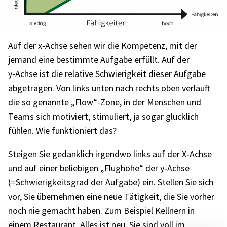
Auf der x‑Achse sehen wir die Kompe­tenz, mit der
jemand eine bestimmte Aufgabe erfüllt. Auf der
y‑Achse ist die rela­tive Schwie­rig­keit dieser Aufgabe
abge­tra­gen. Von links unten nach rechts oben verläuft
die so genannte „Flow“-Zone, in der Menschen und
Teams sich moti­viert, stimu­liert, ja sogar glück­lich
fühlen. Wie funk­tio­niert das?
Stei­gen Sie gedank­lich irgendwo links auf der X‑Achse
und auf einer belie­bi­gen „Flug­höhe“ der y‑Achse
(=Schwie­rig­keits­grad der Aufgabe) ein. Stel­len Sie sich
vor, Sie über­neh­men eine neue Tätig­keit, die Sie vorher
noch nie gemacht haben. Zum Beispiel Kell­nern in
einem Restau­rant. Alles ist neu, Sie sind voll im