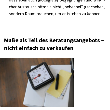
cher Austausch oftmals nicht „neben­bei“ gesche­hen,
sondern Raum brau­chen, um entste­hen zu können.
Muße als Teil des Bera­tungs­an­ge­bots –
nicht einfach zu verkau­fen