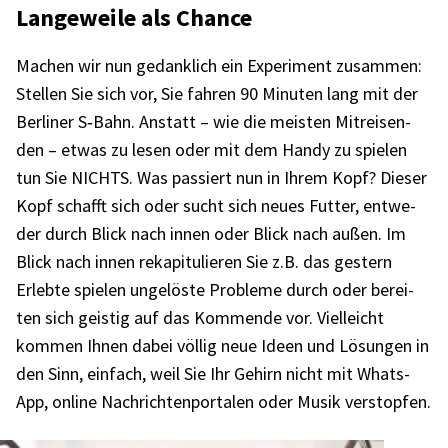
Lange­weile als Chance
Machen wir nun gedank­lich ein Expe­ri­ment zusam­men:
Stel­len Sie sich vor, Sie fahren 90 Minu­ten lang mit der
Berli­ner S‑Bahn. Anstatt – wie die meis­ten Mitrei­sen­
den – etwas zu lesen oder mit dem Handy zu spie­len
tun Sie NICHTS. Was passiert nun in Ihrem Kopf? Dieser
Kopf schafft sich oder sucht sich neues Futter, entwe­
der durch Blick nach innen oder Blick nach außen. Im
Blick nach innen reka­pi­tu­lie­ren Sie z.B. das gestern
Erlebte spie­len unge­löste Probleme durch oder berei­
ten sich geis­tig auf das Kommende vor. Viel­leicht
kommen Ihnen dabei völlig neue Ideen und Lösun­gen in
den Sinn, einfach, weil Sie Ihr Gehirn nicht mit Whats­
App, online Nach­rich­ten­por­ta­len oder Musik verstop­fen.