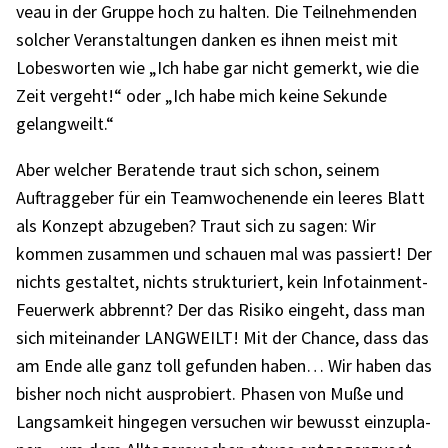
veau in der Gruppe hoch zu halten. Die Teil­neh­men­den
solcher Veran­stal­tun­gen danken es ihnen meist mit
Lobes­wor­ten wie „Ich habe gar nicht gemerkt, wie die
Zeit vergeht!“ oder „Ich habe mich keine Sekunde
gelang­weilt.“
Aber welcher Bera­tende traut sich schon, seinem
Auftrag­ge­ber für ein Team­wo­chen­ende ein leeres Blatt
als Konzept abzu­ge­ben? Traut sich zu sagen: Wir
kommen zusam­men und schauen mal was passiert! Der
nichts gestal­tet, nichts struk­tu­riert, kein Info­tain­ment-
Feuer­werk abbrennt? Der das Risiko eingeht, dass man
sich mitein­an­der LANG­WEILT! Mit der Chance, dass das
am Ende alle ganz toll gefun­den haben… Wir haben das
bisher noch nicht auspro­biert. Phasen von Muße und
Lang­sam­keit hinge­gen versu­chen wir bewusst einzu­pla­