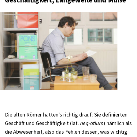
Die alten Römer hatten’s rich­tig drauf: Sie defi­nier­ten
Geschäft und Geschäf­tig­keit (lat.
neg-otium
) nämlich als
die Abwe­sen­heit, also das Fehlen dessen, was wich­tig