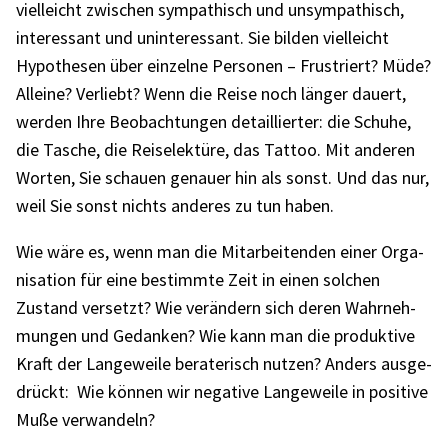
viel­leicht zwischen sympa­thisch und unsym­pa­thisch,
inter­es­sant und unin­ter­es­sant. Sie bilden viel­leicht
Hypo­the­sen über einzelne Perso­nen – Frus­triert? Müde?
Alleine? Verliebt? Wenn die Reise noch länger dauert,
werden Ihre Beob­ach­tun­gen detail­lier­ter: die Schuhe,
die Tasche, die Reise­lek­türe, das Tattoo. Mit ande­ren
Worten, Sie schauen genauer hin als sonst. Und das nur,
weil Sie sonst nichts ande­res zu tun haben.
Wie wäre es, wenn man die Mitar­bei­ten­den einer Orga­
ni­sa­tion für eine bestimmte Zeit in einen solchen
Zustand versetzt? Wie verän­dern sich deren Wahr­neh­
mun­gen und Gedan­ken? Wie kann man die produk­tive
Kraft der Lange­weile bera­te­risch nutzen? Anders ausge­
drückt: Wie können wir nega­tive Lange­weile in posi­tive
Muße verwan­deln?