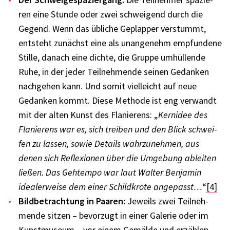
ren eine Stunde oder zwei schwei­gend durch die
Gegend. Wenn das übli­che Geplap­per verstummt,
entsteht zunächst eine als unan­ge­nehm empfun­dene
Stille, danach eine dichte, die Gruppe umhül­lende
Ruhe, in der jeder Teil­neh­mende seinen Gedan­ken
nach­ge­hen kann. Und somit viel­leicht auf neue
Gedan­ken kommt. Diese Methode ist eng verwandt
mit der alten Kunst des Flanie­rens: „
Kern­idee des
Flanie­rens war es, sich trei­ben und den Blick schwei­
fen zu lassen, sowie Details wahr­zu­neh­men, aus
denen sich Refle­xio­nen über die Umge­bung ablei­ten
ließen. Das Gehtempo war laut Walter Benja­min
idea­ler­weise dem einer Schild­kröte ange­passt…
“
[4]
Bild­be­trach­tung in Paaren:
Jeweils zwei Teil­neh­
mende sitzen – bevor­zugt in einer Gale­rie oder im
Kunst­mu­seum – vor einem Gemälde und erzäh­len