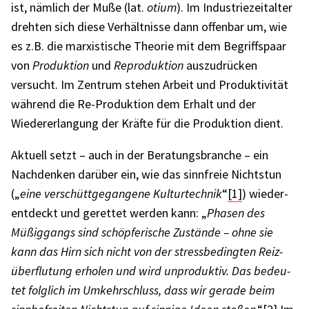
ist, nämlich der Muße (lat.
otium
). Im Indus­trie­zeit­al­ter
dreh­ten sich diese Verhält­nisse dann offen­bar um, wie
es z.B. die marxis­ti­sche Theo­rie mit dem Begriffs­paar
von
Produk­tion
und
Repro­duk­tion
auszu­drü­cken
versucht. Im Zentrum stehen Arbeit und Produk­ti­vi­tät
während die Re-Produk­tion dem Erhalt und der
Wieder­erlan­gung der Kräfte für die Produk­tion dient.
Aktu­ell setzt – auch in der Bera­tungs­bran­che – ein
Nach­den­ken darüber ein, wie das sinn­freie Nichts­tun
(„
eine verschütt­ge­gan­gene Kultur­tech­nik
“
[1]
) wieder­
ent­deckt und geret­tet werden kann: „
Phasen des
Müßig­gangs sind schöp­fe­ri­sche Zustände – ohne sie
kann das Hirn sich nicht von der stress­be­ding­ten Reiz­
über­flu­tung erho­len und wird unpro­duk­tiv. Das bedeu­
tet folg­lich im Umkehr­schluss, dass wir gerade beim