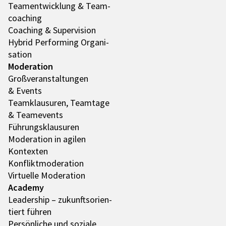
Team­ent­wick­lung & Team­
coa­ching
Coaching & Super­vi­sion
Hybrid Performing Orga­ni­
sa­tion
Mode­ra­tion
Groß­ver­an­stal­tun­gen
& Events
Team­klau­su­ren, Team­tage
& Team­e­vents
Führungs­klau­su­ren
Mode­ra­tion in agilen
Kontex­ten
Konflikt­mo­de­ra­tion
Virtu­elle Mode­ra­tion
Academy
Leader­ship – zukunfts­ori­en­
tiert führen
Persön­li­che und soziale