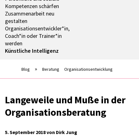
Kompe­ten­zen schär­fen
Zusam­men­ar­beit neu
gestal­ten
Organisationsentwickler*in,
Coach*in oder Trainer*in
werden
Künst­li­che Intel­li­genz
Blog
Beratung
Organisationsentwicklung
Lange­weile und Muße in der
Orga­ni­sa­ti­ons­be­ra­tung
5. September 2018 von Dirk Jung