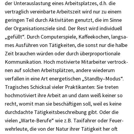
der Unter­aus­las­tung eines Arbeits­plat­zes, d.h. die
vertrag­lich verein­barte Arbeits­zeit wird nur zu einem
gerin­gen Teil durch Akti­vi­tä­ten genutzt, die im Sinne
der Orga­ni­sa­ti­ons­ziele sind. Der Rest wird indi­vi­du­ell
„gefüllt“. Durch Compu­ter­spiele, Kaffee­ko­chen, lang­sa­
mes Ausfüh­ren von Tätig­kei­ten, die sonst nur die halbe
Zeit brau­chen würden oder durch über­pro­por­tio­nale
Kommu­ni­ka­tion. Hoch moti­vierte Mitar­bei­ter vertrock­
nen auf solchen Arbeits­plät­zen, andere wiederum
verfal­len in eine Art ener­ge­ti­schen „Standby–Modus“.
Tragi­sches Schick­sal vieler Prak­ti­kan­ten: Sie treten
hoch­mo­ti­viert ihre Arbeit an und dann weiß keiner so
recht, womit man sie beschäf­ti­gen soll, weil es keine
durch­dachte Tätig­keits­be­schrei­bung gibt. Oder die
vielen „Warte-Berufe“ wie z.B. Taxi­fah­rer oder Feuer­
wehr­leute, die von der Natur ihrer Tätig­keit her oft