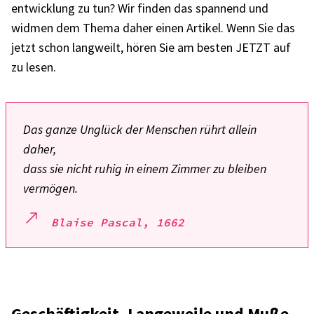
ent­wick­lung zu tun? Wir finden das span­nend und
widmen dem Thema daher einen Arti­kel. Wenn Sie das
jetzt schon lang­weilt, hören Sie am besten JETZT auf
zu lesen.
Das ganze Unglück der Menschen rührt allein
daher,
dass sie nicht ruhig in einem Zimmer zu blei­ben
vermö­gen.
Blaise Pascal, 1662
Geschäf­tig­keit, Lange­weile und Muße