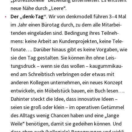
neue Nähe durch „Leere“.
Der „denk-Tag“
. Wir von denk­mo­dell führen 3–4 Mal
im Jahr einen Büro­tag durch, zu dem alle Mitar­bei­
ten­den einge­la­den sind. Bedin­gung ihres Teil­neh­
mens: keine Arbeit an Kunden­pro­jek­ten, keine Tele­
fo­nate…. Darüber hinaus gibt es keine Vorga­ben, wie
sie den Tag gestal­ten. Sie können ihn ohne Leis­
tungs­druck – wenn sie das wollen – kaugum­mi­kau­
end am Schreib­tisch verbrin­gen oder etwas mit
ande­ren Kolle­gen unter­neh­men, ein neues Konzept
entwi­ckeln, ein Möbel­stück bauen, ein Buch lesen….
Dahin­ter steckt die Idee, dass inno­va­tive Ideen –
seien sie groß oder klein – im opera­ti­ven Getüm­mel
des Alltags wenig Chan­cen haben und eine „lange
Weile“ benö­ti­gen, damit sie gedei­hen können. Und
dass eben auch (kolle­giale) Begeg­nun­gen und wirk­li­