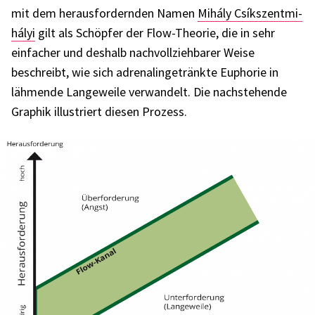
mit dem heraus­for­dern­den Namen
Mihály Csíks­zent­mi­
há­lyi
gilt als Schöp­fer der Flow-Theo­rie, die in sehr
einfa­cher und deshalb nach­voll­zieh­ba­rer Weise
beschreibt, wie sich adre­na­lin­ge­tränkte Eupho­rie in
lähmende Lange­weile verwan­delt. Die nach­ste­hende
Graphik illus­triert diesen Prozess.