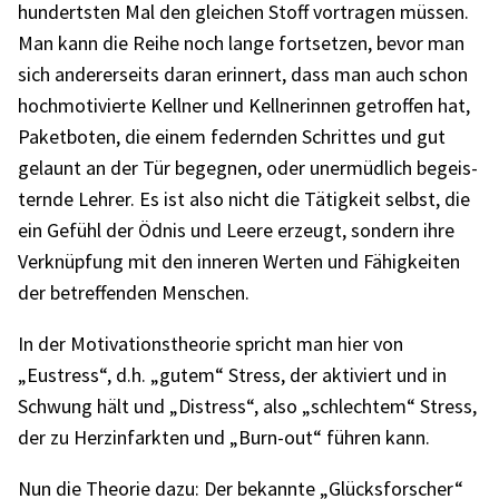
hunderts­ten Mal den glei­chen Stoff vortra­gen müssen.
Man kann die Reihe noch lange fort­set­zen, bevor man
sich ande­rer­seits daran erin­nert, dass man auch schon
hoch­mo­ti­vierte Kell­ner und Kell­ne­rin­nen getrof­fen hat,
Paket­bo­ten, die einem federn­den Schrit­tes und gut
gelaunt an der Tür begeg­nen, oder uner­müd­lich begeis­
ternde Lehrer. Es ist also nicht die Tätig­keit selbst, die
ein Gefühl der Ödnis und Leere erzeugt, sondern ihre
Verknüp­fung mit den inne­ren Werten und Fähig­kei­ten
der betref­fen­den Menschen.
In der Moti­va­ti­ons­theo­rie spricht man hier von
„Eustress“, d.h. „gutem“ Stress, der akti­viert und in
Schwung hält und „Distress“, also „schlech­tem“ Stress,
der zu Herz­in­fark­ten und „Burn-out“ führen kann.
Nun die Theo­rie dazu: Der bekannte „Glücks­for­scher“