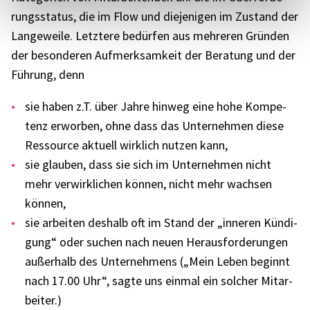
rungs­sta­tus, die im Flow und dieje­ni­gen im Zustand der
Lange­weile. Letz­tere bedür­fen aus mehre­ren Grün­den
der beson­de­ren Aufmerk­sam­keit der Bera­tung und der
Führung, denn
sie haben z.T. über Jahre hinweg eine hohe Kompe­
tenz erwor­ben, ohne dass das Unter­neh­men diese
Ressource aktu­ell wirk­lich nutzen kann,
sie glau­ben, dass sie sich im Unter­neh­men nicht
mehr verwirk­li­chen können, nicht mehr wach­sen
können,
sie arbei­ten deshalb oft im Stand der „inne­ren Kündi­
gung“ oder suchen nach neuen Heraus­for­de­run­gen
außer­halb des Unter­neh­mens („Mein Leben beginnt
nach 17.00 Uhr“, sagte uns einmal ein solcher Mitar­
bei­ter.)