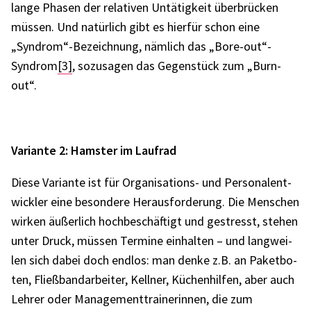
lange Phasen der rela­ti­ven Untä­tig­keit über­brü­cken
müssen. Und natür­lich gibt es hier­für schon eine
„Syndrom“-Bezeichnung, nämlich das „Bore-out“-
Syndrom
[3]
, sozu­sa­gen das Gegen­stück zum „Burn-
out“.
Vari­ante 2: Hams­ter im Lauf­rad
Diese Vari­ante ist für Orga­ni­sa­ti­ons- und Perso­nal­ent­
wick­ler eine beson­dere Heraus­for­de­rung. Die Menschen
wirken äußer­lich hoch­be­schäf­tigt und gestresst, stehen
unter Druck, müssen Termine einhal­ten – und lang­wei­
len sich dabei doch endlos: man denke z.B. an Paket­bo­
ten, Fließ­band­ar­bei­ter, Kell­ner, Küchen­hil­fen, aber auch
Lehrer oder Manage­ment­trai­ne­rin­nen, die zum