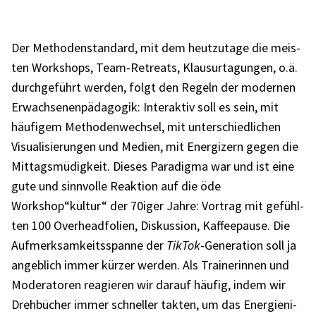
Der Metho­den­stan­dard, mit dem heut­zu­tage die meis­
ten Work­shops, Team-Retre­ats, Klau­sur­ta­gun­gen, o.ä.
durch­ge­führt werden, folgt den Regeln der moder­nen
Erwach­se­nen­päd­ago­gik: Inter­ak­tiv soll es sein, mit
häufi­gem Metho­den­wech­sel, mit unter­schied­li­chen
Visua­li­sie­run­gen und Medien, mit Ener­gi­zern gegen die
Mittags­mü­dig­keit. Dieses Para­digma war und ist eine
gute und sinn­volle Reak­tion auf die öde
Workshop“kultur“ der 70iger Jahre: Vortrag mit gefühl­
ten 100 Over­head­fo­lien, Diskus­sion, Kaffee­pause. Die
Aufmerk­sam­keits­spanne der
TikTok
-Gene­ra­tion soll ja
angeb­lich immer kürzer werden. Als Trai­ne­rin­nen und
Mode­ra­to­ren reagie­ren wir darauf häufig, indem wir
Dreh­bü­cher immer schnel­ler takten, um das Ener­gie­ni­