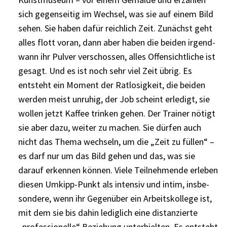
sich gegen­sei­tig im Wech­sel, was sie auf einem Bild
sehen. Sie haben dafür reich­lich Zeit. Zunächst geht
alles flott voran, dann aber haben die beiden irgend­
wann ihr Pulver verschos­sen, alles Offen­sicht­li­che ist
gesagt. Und es ist noch sehr viel Zeit übrig. Es
entsteht ein Moment der Ratlo­sig­keit, die beiden
werden meist unru­hig, der Job scheint erle­digt, sie
wollen jetzt Kaffee trin­ken gehen. Der Trai­ner nötigt
sie aber dazu, weiter zu machen. Sie dürfen auch
nicht das Thema wech­seln, um die „Zeit zu füllen“ –
es darf nur um das Bild gehen und das, was sie
darauf erken­nen können. Viele Teil­neh­mende erle­ben
diesen Umkipp-Punkt als inten­siv und intim, insbe­
son­dere, wenn ihr Gegen­über ein Arbeits­kol­lege ist,
mit dem sie bis dahin ledig­lich eine distan­zierte
„profes­sio­nelle“ Bezie­hung unter­hiel­ten. Es entsteht