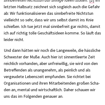
sinn­be­frei­ten Nichts­tun auf sinnige Ideen stoßen
.“
[2]
Im
letz­ten Halb­satz zeich­net sich sogleich auch die Gefahr
ab: Wir funk­tio­na­li­sie­ren das sinn­be­freite Nichts­tun
viel­leicht so sehr, dass wir uns selbst damit ins Knie
schie­ßen. Ich tue jetzt mal sinn­be­freit gar nichts, damit
ich auf rich­tig tolle Geschäfts­ideen komme. So läuft das
leider nicht.
Und dann hätten wir noch die Lange­weile, die häss­li­che
Schwes­ter der Muße. Auch hier ist sinn­ent­leerte Zeit
reich­lich vorhan­den, aber unfrei­wil­lig, sie wird von den
Betref­fen­den als unan­ge­nehm, als pein­lich und als
vergeu­dete Lebens­zeit empfun­den. Sie rich­tet bei
Orga­ni­sa­tio­nen und ihren Mitar­bei­ten­den großen Scha­
den an, mental und wirt­schaft­lich. Daher schauen wir
uns das im Folgen­den genauer an.