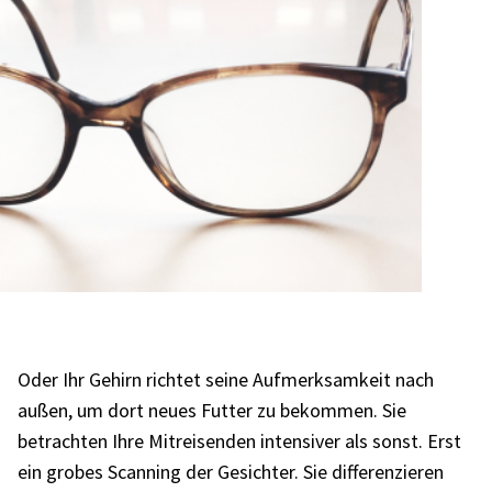
Oder Ihr Gehirn rich­tet seine Aufmerk­sam­keit nach
außen, um dort neues Futter zu bekom­men. Sie
betrach­ten Ihre Mitrei­sen­den inten­si­ver als sonst. Erst
ein grobes Scan­ning der Gesich­ter. Sie diffe­ren­zie­ren