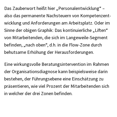
Das Zauber­wort heißt hier „Perso­nal­ent­wick­lung“ –
also das perma­nente Nach­steu­ern von Kompe­tenz­ent­
wick­lung und Anfor­de­run­gen am Arbeits­platz. Oder im
Sinne der obigen Graphik: Das konti­nu­ier­li­che „Liften“
von Mitar­bei­ten­den, die sich im Lange­weile-Segment
befin­den, „nach oben“, d.h. in die Flow-Zone durch
behut­same Erhö­hung der Heraus­for­de­run­gen.
Eine wirkungs­volle Bera­tungs­in­ter­ven­tion im Rahmen
der Orga­ni­sa­ti­ons­dia­gnose kann beispiels­weise darin
bestehen, der Führungs­ebene eine Einschät­zung zu
präsen­tie­ren, wie viel Prozent der Mitar­bei­ten­den sich
in welcher der drei Zonen befin­den.