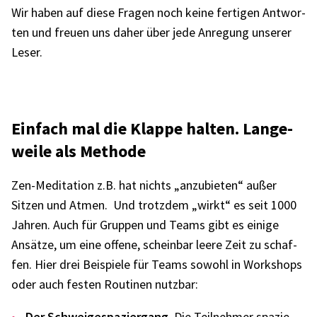
Wir haben auf diese Fragen noch keine ferti­gen Antwor­
ten und freuen uns daher über jede Anre­gung unse­rer
Leser.
Einfach mal die Klappe halten. Lange­
weile als Methode
Zen-Medi­ta­tion z.B. hat nichts „anzu­bie­ten“ außer
Sitzen und Atmen. Und trotz­dem „wirkt“ es seit 1000
Jahren. Auch für Grup­pen und Teams gibt es einige
Ansätze, um eine offene, schein­bar leere Zeit zu schaf­
fen. Hier drei Beispiele für Teams sowohl in Work­shops
oder auch festen Routi­nen nutz­bar:
Der Schwei­ge­spa­zier­gang.
Die Teil­neh­mer spazie­