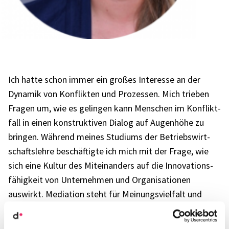
Ich hatte schon immer ein großes Inter­esse an der
Dyna­mik von Konflik­ten und Prozes­sen. Mich trie­ben
Fragen um, wie es gelin­gen kann Menschen im Konflikt­
fall in einen konstruk­ti­ven Dialog auf Augen­höhe zu
brin­gen. Während meines Studi­ums der Betriebs­wirt­
schafts­lehre beschäf­tigte ich mich mit der Frage, wie
sich eine Kultur des Mitein­an­ders auf die Inno­va­ti­ons­
fä­hig­keit von Unter­neh­men und Orga­ni­sa­tio­nen
auswirkt. Media­tion steht für Meinungs­viel­falt und
Perspek­ti­ven und Selbst­ver­ant­wor­tung, Vertrauen,
Offen­heit und Entwick­lung gehö­ren ebenso zum Selbst­