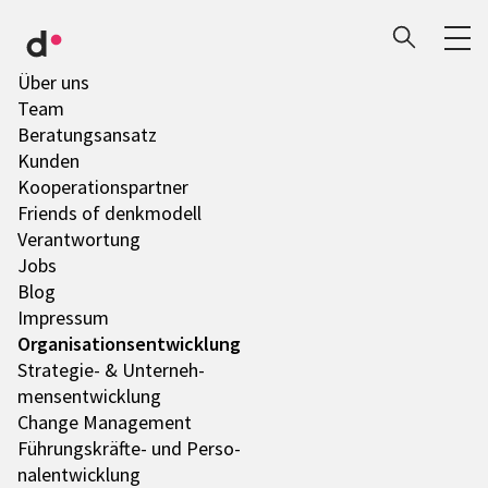
Über uns
Team
Bera­tungs­an­satz
Kunden
Koope­ra­ti­ons­part­ner
Friends of denk­mo­dell
Verant­wor­tung
Jobs
Blog
Impres­sum
Orga­ni­sa­ti­ons­ent­wick­lung
Stra­te­gie- & Unter­neh­
mens­ent­wick­lung
Change Manage­ment
Führungs­­­kräfte- und Perso­
nal­ent­wick­lung