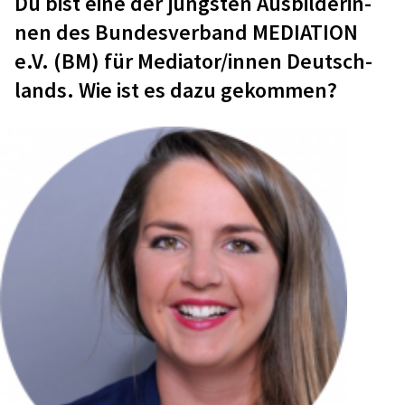
Du bist eine der jüngs­ten Ausbil­de­rin­
nen des Bundes­ver­band MEDIA­TION
e.V. (BM) für Mediator/innen Deutsch­
lands. Wie ist es dazu gekom­men?