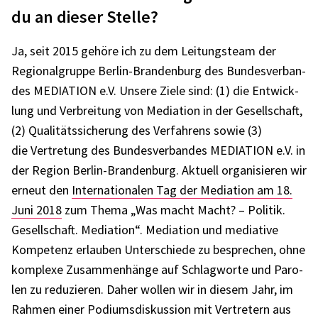
du an dieser Stelle?
Ja, seit 2015 gehöre ich zu dem Leitungs­team der
Regio­nal­gruppe Berlin-Bran­den­burg des Bundes­ver­ban­
des MEDIA­TION e.V. Unsere Ziele sind: (1) die Entwick­
lung und Verbrei­tung von Media­tion in der Gesell­schaft,
(2) Quali­täts­si­che­rung des Verfah­rens sowie (3)
die Vertre­tung des Bundes­ver­ban­des MEDIA­TION e.V. in
der Region Berlin-Bran­den­burg. Aktu­ell orga­ni­sie­ren wir
erneut den
Inter­na­tio­na­len Tag der Media­tion am 18.
Juni 2018
zum Thema „Was macht Macht? – Poli­tik.
Gesell­schaft. Media­tion“. Media­tion und media­tive
Kompe­tenz erlau­ben Unter­schiede zu bespre­chen, ohne
komplexe Zusam­men­hänge auf Schlag­worte und Paro­
len zu redu­zie­ren. Daher wollen wir in diesem Jahr, im
Rahmen einer Podi­ums­dis­kus­sion mit Vertre­tern aus