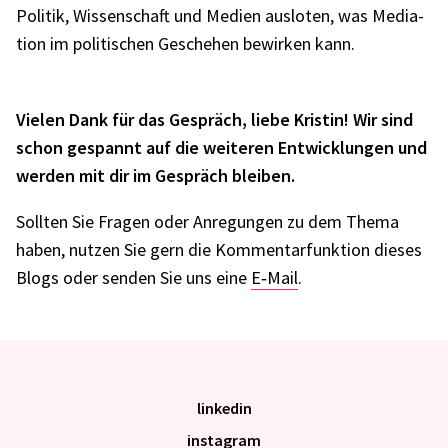
Poli­tik, Wissen­schaft und Medien auslo­ten, was Media­
tion im poli­ti­schen Gesche­hen bewir­ken kann.
Vielen Dank für das Gespräch, liebe Kris­tin! Wir sind
schon gespannt auf die weite­ren Entwick­lun­gen und
werden mit dir im Gespräch blei­ben.
Soll­ten Sie Fragen oder Anre­gun­gen zu dem Thema
haben, nutzen Sie gern die Kommen­tar­funk­tion dieses
Blogs oder senden Sie uns eine
E‑Mail
.
linkedin
instagram