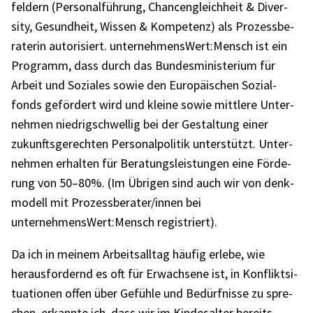
fel­dern (Perso­nal­füh­rung, Chan­cen­gleich­heit & Diver­
sity, Gesund­heit, Wissen & Kompe­tenz) als Prozess­be­
ra­te­rin auto­ri­siert. unternehmensWert:Mensch ist ein
Programm, dass durch das Bundes­mi­nis­te­rium für
Arbeit und Sozia­les sowie den Euro­päi­schen Sozi­al­
fonds geför­dert wird und kleine sowie mitt­lere Unter­
neh­men nied­rig­schwel­lig bei der Gestal­tung einer
zukunfts­ge­rech­ten Perso­nal­po­li­tik unter­stützt. Unter­
neh­men erhal­ten für Bera­tungs­leis­tun­gen eine Förde­
rung von 50–80%. (Im Übri­gen sind auch wir von denk­
mo­dell mit Prozessberater/innen bei
unternehmensWert:Mensch regis­triert).
Da ich in meinem Arbeits­all­tag häufig erlebe, wie
heraus­for­dernd es oft für Erwach­sene ist, in Konflikt­si­
tua­tio­nen offen über Gefühle und Bedürf­nisse zu spre­
chen, erkannte ich, dass wir im Kindes­al­ter bereits