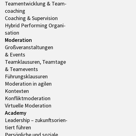
Team­ent­wick­lung & Team­
coa­ching
Coaching & Super­vi­sion
Hybrid Performing Orga­ni­
sa­tion
Mode­ra­tion
Groß­ver­an­stal­tun­gen
& Events
Team­klau­su­ren, Team­tage
& Team­e­vents
Führungs­klau­su­ren
Mode­ra­tion in agilen
Kontex­ten
Konflikt­mo­de­ra­tion
Virtu­elle Mode­ra­tion
Academy
Leader­ship – zukunfts­ori­en­
tiert führen
Persön­li­che und soziale