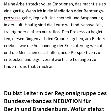
Meine Arbeit steckt voller Emotio­nen, das macht sie so
einzig­ar­tig. Wenn ich in die
Media­tion
oder
Bera­tungs­
pro­zesse
gehe, liegt oft Unsi­cher­heit und Anspan­nung
in der Luft. Häufig sind die Leute wütend, verzwei­felt,
trau­rig oder einfach nur ratlos. Den Prozess zu beglei­
ten, diesen Dingen auf den Grund zu gehen, am Ende zu
erle­ben, wie die Anspan­nung der Erleich­te­rung weicht
und die Menschen es schaf­fen, neue Perspek­ti­ven zu
entde­cken und eigen­ver­ant­wort­li­che Lösun­gen zu
finden – das treibt mich an.
Du bist Leite­rin der Regio­nal­gruppe des
Bundes­ver­ban­des MEDIA­TION für
Berlin und Bran­den­burg. Wofür stehst