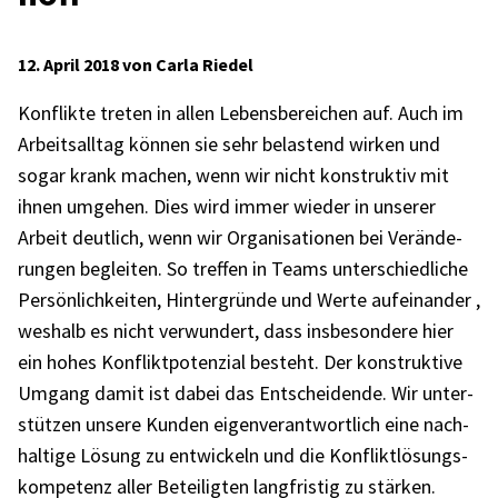
12. April 2018 von Carla Riedel
Konflikte treten in allen Lebens­be­rei­chen auf. Auch im
Arbeits­all­tag können sie sehr belas­tend wirken und
sogar krank machen, wenn wir nicht konstruk­tiv mit
ihnen umge­hen. Dies wird immer wieder in unse­rer
Arbeit deut­lich, wenn wir Orga­ni­sa­tio­nen bei Verän­de­
run­gen beglei­ten. So tref­fen in Teams unter­schied­li­che
Persön­lich­kei­ten, Hinter­gründe und Werte aufein­an­der ,
weshalb es nicht verwun­dert, dass insbe­son­dere hier
ein hohes Konflikt­po­ten­zial besteht. Der konstruk­tive
Umgang damit ist dabei das Entschei­dende. Wir unter­
stüt­zen unsere Kunden eigen­ver­ant­wort­lich eine nach­
hal­tige Lösung zu entwi­ckeln und die Konflikt­lö­sungs­
kom­pe­tenz aller Betei­lig­ten lang­fris­tig zu stär­ken.