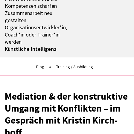
Kompe­ten­zen schär­fen
Zusam­men­ar­beit neu
gestal­ten
Organisationsentwickler*in,
Coach*in oder Trainer*in
werden
Künst­li­che Intel­li­genz
Blog
Training / Ausbildung
Media­tion & der konstruk­tive
Umgang mit Konflik­ten – im
Gespräch mit Kris­tin Kirch­
hoff