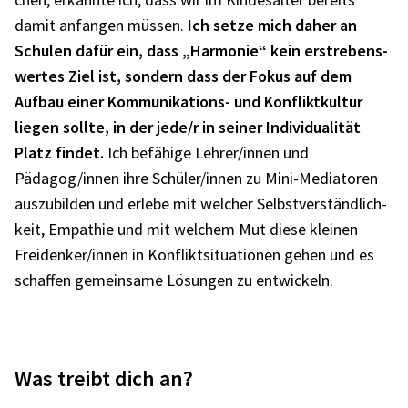
damit anfan­gen müssen.
Ich setze mich daher an
Schu­len dafür ein, dass „Harmo­nie“ kein erstre­bens­
wer­tes Ziel ist, sondern dass der Fokus auf dem
Aufbau einer Kommu­ni­ka­ti­ons- und Konflikt­kul­tur
liegen sollte, in der jede/r in seiner Indi­vi­dua­li­tät
Platz findet.
Ich befä­hige Lehrer/innen und
Pädagog/innen ihre Schüler/innen zu Mini-Media­to­ren
auszu­bil­den und erlebe mit welcher Selbst­ver­ständ­lich­
keit, Empa­thie und mit welchem Mut diese klei­nen
Freidenker/innen in Konflikt­si­tua­tio­nen gehen und es
schaf­fen gemein­same Lösun­gen zu entwi­ckeln.
Was treibt dich an?