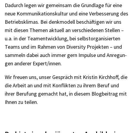
Dadurch legen wir gemein­sam die Grund­lage für eine
neue Kommu­ni­ka­ti­ons­kul­tur und eine Verbes­se­rung des
Betriebs­kli­mas. Bei denk­mo­dell beschäf­ti­gen wir uns
mit diesen Themen aktu­ell an verschie­de­nen Stel­len –
u.a. in der Team­ent­wick­lung, bei selbst­or­ga­ni­sier­ten
Teams und im Rahmen von Diver­sity Projek­ten – und
sammeln dabei auch immer gern Impulse und Anre­gun­
gen ande­rer Expert/innen.
Wir freuen uns, unser Gespräch mit Kris­tin Kirch­hoff, die
die Arbeit an und mit Konflik­ten zu ihrem Beruf und
ihrer Beru­fung gemacht hat, in diesem Blog­bei­trag mit
Ihnen zu teilen.