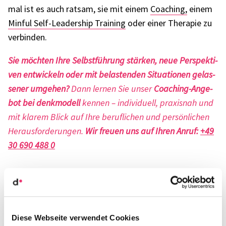
mal ist es auch ratsam, sie mit einem
Coaching,
einem
Minful Self-Leader­ship Trai­ning
oder einer Thera­pie zu
verbin­den.
Sie möch­ten Ihre Selbst­füh­rung stär­ken, neue Perspek­ti­
ven entwi­ckeln oder mit belas­ten­den Situa­tio­nen gelas­
se­ner umge­hen?
Dann lernen Sie unser
Coaching-Ange­
bot bei denk­mo­dell
kennen – indi­vi­du­ell, praxis­nah und
mit klarem Blick auf Ihre beruf­li­chen und persön­li­chen
Heraus­for­de­run­gen.
Wir freuen uns auf Ihren Anruf:
+49
30 690 488 0
Loslas­sen
Alles ist im Fluss
und verän­dert sich stetig.
Diese Webseite verwendet Cookies
Vertrauen wir auf das Entste­hen, können wir loslas­