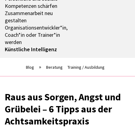
Kompe­ten­zen schär­fen
Zusam­men­ar­beit neu
gestal­ten
Organisationsentwickler*in,
Coach*in oder Trainer*in
werden
Künst­li­che Intel­li­genz
Blog
Beratung
Training / Ausbildung
Raus aus Sorgen, Angst und
Grübe­lei – 6 Tipps aus der
Acht­sam­keits­pra­xis