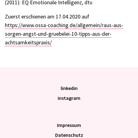
(2011): EQ Emotio­nale Intel­li­genz, dtv.
Zuerst erschie­nen am 17.04.2020 auf
https://www.ossa-coaching.de/allgemein/raus-aus-
sorgen-angst-und-gruebelei-10-tipps-aus-der-
achtsamkeitspraxis/
linkedin
instagram
Impres­sum
Daten­schutz