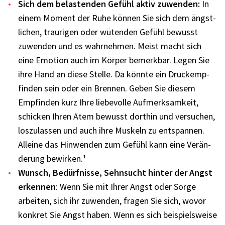
Sich dem belas­ten­den Gefühl aktiv zuwen­den:
In
einem Moment der Ruhe können Sie sich dem ängst­
li­chen, trau­ri­gen oder wüten­den Gefühl bewusst
zuwen­den und es wahr­neh­men. Meist macht sich
eine Emotion auch im Körper bemerk­bar. Legen Sie
ihre Hand an diese Stelle. Da könnte ein Druck­emp­
fin­den sein oder ein Bren­nen. Geben Sie diesem
Empfin­den kurz Ihre liebe­volle Aufmerk­sam­keit,
schi­cken Ihren Atem bewusst dort­hin und versu­chen,
loszu­las­sen und auch ihre Muskeln zu entspan­nen.
Alleine das Hinwen­den zum Gefühl kann eine Verän­
de­rung bewirken.¹
Wunsch, Bedürf­nisse, Sehn­sucht hinter der Angst
erken­nen
: Wenn Sie mit Ihrer Angst oder Sorge
arbei­ten, sich ihr zuwen­den, fragen Sie sich, wovor
konkret Sie Angst haben. Wenn es sich beispiels­weise