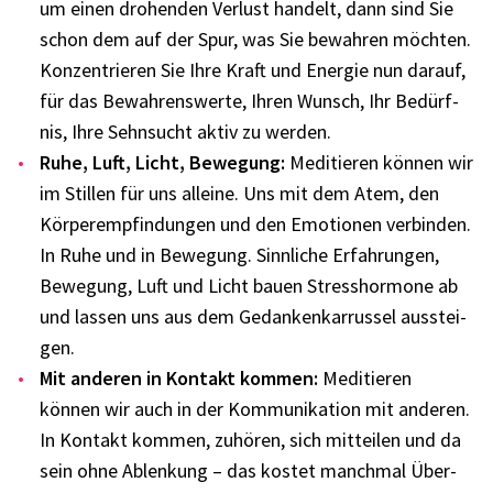
um einen drohen­den Verlust handelt, dann sind Sie
schon dem auf der Spur, was Sie bewah­ren möch­ten.
Konzen­trie­ren Sie Ihre Kraft und Ener­gie nun darauf,
für das Bewah­rens­werte, Ihren Wunsch, Ihr Bedürf­
nis, Ihre Sehn­sucht aktiv zu werden.
Ruhe, Luft, Licht, Bewe­gung:
Medi­tie­ren können wir
im Stil­len für uns alleine. Uns mit dem Atem, den
Körper­emp­fin­dun­gen und den Emotio­nen verbin­den.
In Ruhe und in Bewe­gung. Sinn­li­che Erfah­run­gen,
Bewe­gung, Luft und Licht bauen Stress­hor­mone ab
und lassen uns aus dem Gedan­ken­kar­rus­sel ausstei­
gen.
Mit ande­ren in Kontakt kommen:
Medi­tie­ren
können wir auch in der Kommu­ni­ka­tion mit ande­ren.
In Kontakt kommen, zuhö­ren, sich mittei­len und da
sein ohne Ablen­kung – das kostet manch­mal Über­