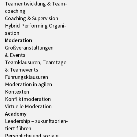
Team­ent­wick­lung & Team­
coa­ching
Coaching & Super­vi­sion
Hybrid Performing Orga­ni­
sa­tion
Mode­ra­tion
Groß­ver­an­stal­tun­gen
& Events
Team­klau­su­ren, Team­tage
& Team­e­vents
Führungs­klau­su­ren
Mode­ra­tion in agilen
Kontex­ten
Konflikt­mo­de­ra­tion
Virtu­elle Mode­ra­tion
Academy
Leader­ship – zukunfts­ori­en­
tiert führen
Persön­li­che und soziale