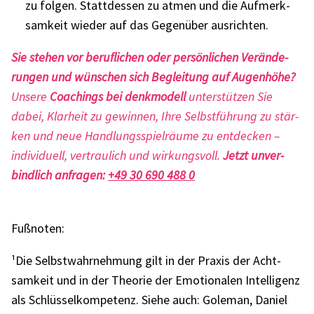
zu folgen. Statt­des­sen zu atmen und die Aufmerk­
sam­keit wieder auf das Gegen­über ausrich­ten.
Sie stehen vor beruf­li­chen oder persön­li­chen Verän­de­
run­gen und wünschen sich Beglei­tung auf Augen­höhe?
Unsere
Coachings bei denk­mo­dell
unter­stüt­zen Sie
dabei, Klar­heit zu gewin­nen, Ihre Selbst­füh­rung zu stär­
ken und neue Hand­lungs­spiel­räume zu entde­cken –
indi­vi­du­ell, vertrau­lich und wirkungs­voll.
Jetzt unver­
bind­lich anfra­gen:
+49 30 690 488 0
Fußno­ten:
¹Die Selbst­wahr­neh­mung gilt in der Praxis der Acht­
sam­keit und in der Theo­rie der Emotio­na­len Intel­li­genz
als Schlüs­sel­kom­pe­tenz. Siehe auch: Gole­man, Daniel