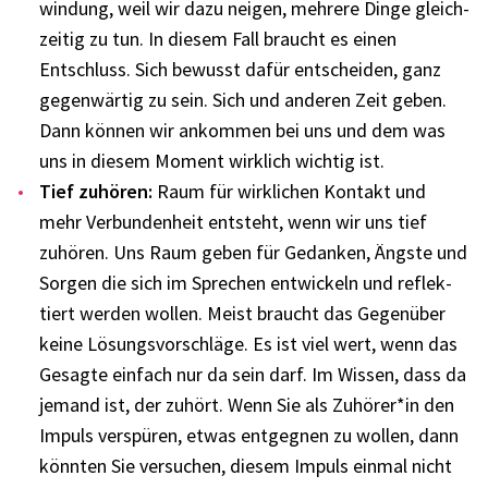
win­dung, weil wir dazu neigen, mehrere Dinge gleich­
zei­tig zu tun. In diesem Fall braucht es einen
Entschluss. Sich bewusst dafür entschei­den, ganz
gegen­wär­tig zu sein. Sich und ande­ren Zeit geben.
Dann können wir ankom­men bei uns und dem was
uns in diesem Moment wirk­lich wich­tig ist.
Tief zuhö­ren:
Raum für wirk­li­chen Kontakt und
mehr Verbun­den­heit entsteht, wenn wir uns tief
zuhö­ren. Uns Raum geben für Gedan­ken, Ängste und
Sorgen die sich im Spre­chen entwi­ckeln und reflek­
tiert werden wollen. Meist braucht das Gegen­über
keine Lösungs­vor­schläge. Es ist viel wert, wenn das
Gesagte einfach nur da sein darf. Im Wissen, dass da
jemand ist, der zuhört. Wenn Sie als Zuhörer*in den
Impuls verspü­ren, etwas entgeg­nen zu wollen, dann
könn­ten Sie versu­chen, diesem Impuls einmal nicht