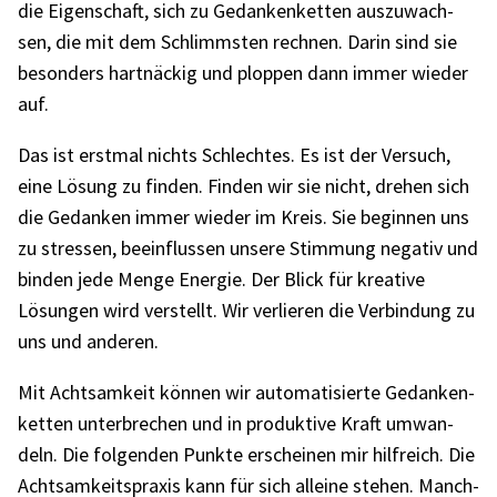
die Eigen­schaft, sich zu Gedan­ken­ket­ten auszu­wach­
sen, die mit dem Schlimms­ten rech­nen. Darin sind sie
beson­ders hart­nä­ckig und plop­pen dann immer wieder
auf.
Das ist erst­mal nichts Schlech­tes. Es ist der Versuch,
eine Lösung zu finden. Finden wir sie nicht, drehen sich
die Gedan­ken immer wieder im Kreis. Sie begin­nen uns
zu stres­sen, beein­flus­sen unsere Stim­mung nega­tiv und
binden jede Menge Ener­gie. Der Blick für krea­tive
Lösun­gen wird verstellt. Wir verlie­ren die Verbin­dung zu
uns und ande­ren.
Mit Acht­sam­keit können wir auto­ma­ti­sierte Gedan­ken­
ket­ten unter­bre­chen und in produk­tive Kraft umwan­
deln. Die folgen­den Punkte erschei­nen mir hilf­reich. Die
Acht­sam­keits­pra­xis kann für sich alleine stehen. Manch­