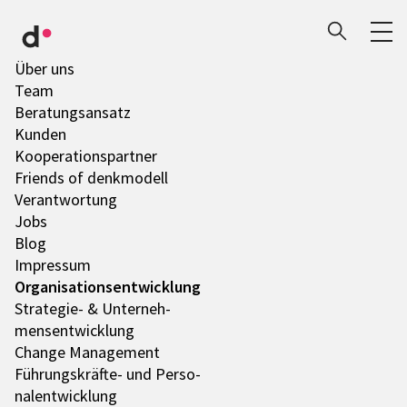
Über uns
Team
Bera­tungs­an­satz
Kunden
Koope­ra­ti­ons­part­ner
Friends of denk­mo­dell
Verant­wor­tung
Jobs
Blog
Impres­sum
Orga­ni­sa­ti­ons­ent­wick­lung
Stra­te­gie- & Unter­neh­
mens­ent­wick­lung
Change Manage­ment
Führungs­­­kräfte- und Perso­
nal­ent­wick­lung