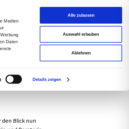
uns
Blog
s­sum
Alle zulassen
le Medien
ir
Auswahl erlauben
, Werbung
ren Daten
ienste
Ablehnen
Ebenen –
g
Details zeigen
r den Blick nun