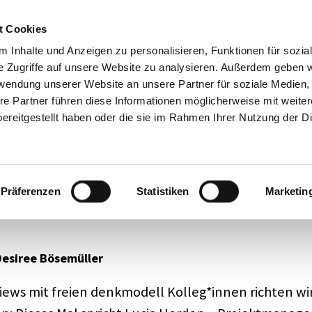
Mode­ra­tion
Academy
Über 
t Cookies
Impre
 Inhalte und Anzeigen zu personalisieren, Funktionen für sozia
e Zugriffe auf unsere Website zu analysieren. Außerdem geben w
rwendung unserer Website an unsere Partner für soziale Medien
s
re Partner führen diese Informationen möglicherweise mit weite
ereitgestellt haben oder die sie im Rahmen Ihrer Nutzung der D
: Verän­de­rung auf allen 
Präferenzen
Statistiken
Marketin
rden im Inter­view
Desiree Bösemüller
iews mit freien denk­mo­dell Kolleg*innen rich­ten wi