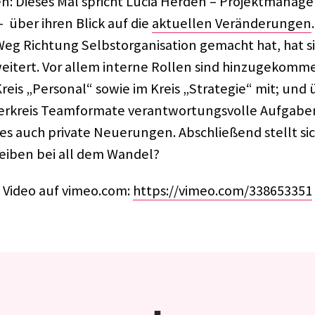
: Dieses Mal spricht Lucia Herden – Projekt­ma­na­ge­r
– über ihren Blick auf die
aktu­el­len Verän­de­run­gen
eg Rich­tung Selbst­or­ga­ni­sa­tion gemacht hat, hat s
erwei­tert. Vor allem interne Rollen sind hinzu­ge­kom­
eis „Perso­nal“ sowie im Kreis „Stra­te­gie“ mit; und
er­kreis Team­for­mate verant­wor­tungs­volle Aufga­
t es auch private Neue­run­gen. Abschlie­ßend stellt si
lei­ben bei all dem Wandel?
 Video auf vimeo.com:
https://vimeo.com/338653351