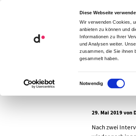
Orga­ni­sa­ti­ons­ent­wick­lung
Diese Webseite verwende
Künst­li­che Intel­li­genz
Wir verwenden Cookies, um
anbieten zu können und di
Informationen zu Ihrer Ve
Blog
Rund ums Team
embed
und Analysen weiter. Unse
zusammen, die Sie ihnen b
gesammelt haben.
Video #5
Einwilligungsauswahl
Notwendig
Lucia He
29. Mai 2019 von 
Nach zwei Inter­v