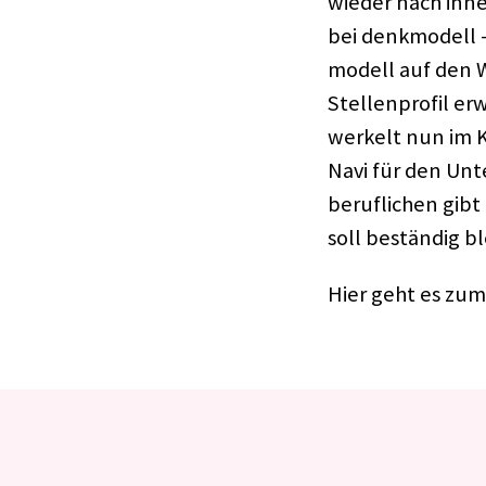
wieder nach innen
bei denk­mo­dell 
mo­dell auf den W
Stel­len­pro­fil 
werkelt nun im Kr
Navi für den Unt
beruf­li­chen gib
soll bestän­dig b
Hier geht es zum