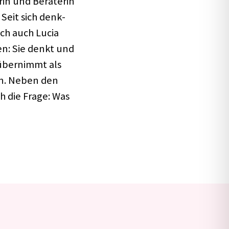
in und Bera­te­rin
. Seit sich denk­
ich auch Lucia
men: Sie denkt und
 über­nimmt als
ben. Neben den
ch die Frage: Was