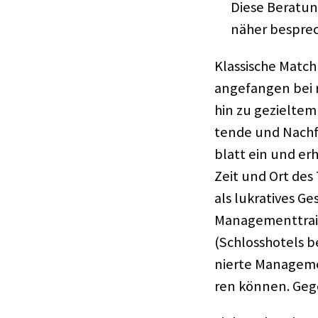
Diese Bera­tun
näher bespre­
Klas­si­sche Match
ange­fan­gen bei 
hin zu geziel­tem
tende und Nach­f
blatt ein und erh
Zeit und Ort des 
als lukra­ti­ves G
Manage­ment­trai
(Schloss­ho­tels 
nierte Manage­me
ren können. Gege