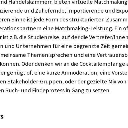
 und Handels­kam­mern bieten virtu­elle Match­ma­king
zie­rende und Zulie­fernde, Impor­tie­rende und Expor
ren Sinne ist jede Form des struk­tu­rier­ten Zusam­m
a­ti­ons­part­nern eine Match­ma­king-Leis­tung. Ein of
ist z.B. die Studi­en­reise, auf der die Vertreter/innen
o­nen und Unter­neh­men für eine begrenzte Zeit geme
emein­same Themen spre­chen und eine Vertrau­ens­be
können. Oder denken wir an die Cock­tail­emp­fänge
ier genügt oft eine kurze Anmo­de­ra­tion, eine Vorste
n Stake­hol­der-Grup­pen, oder der gezielte Mix von 
en Such- und Finde­pro­zess in Gang zu setzen.
rs