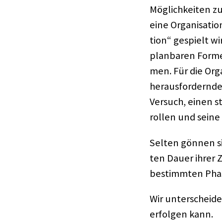
Möglich­kei­ten 
eine Orga­ni­sa­t
tion“ gespielt wi
plan­ba­ren Forme
men. Für die Orga­
heraus­for­dern­d
Versuch, einen str
rol­len und seine
Selten gönnen si
ten Dauer ihrer Zu
bestimm­ten Phase
Wir unter­schei­d
erfol­gen kann.