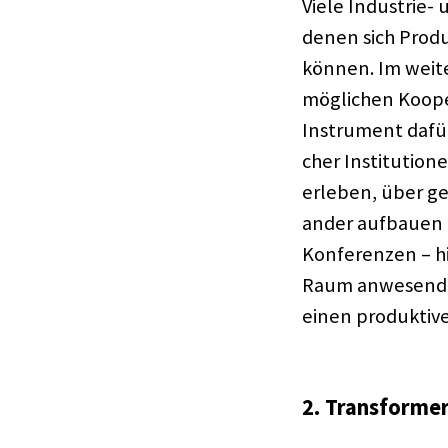
Viele Indus­trie-
denen sich Produ­
können. Im weite­
mögli­chen Koope­r
Instru­ment dafür 
cher Insti­tu­ti
erle­ben, über g
an­der aufbauen 
Konfe­ren­zen – h
Raum anwe­sen­de
einen produk­ti­v
2. Trans­for­me