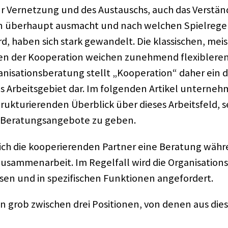
zur Vernet­zung und des Austauschs, auch das Verständ
ion über­haupt ausmacht und nach welchen Spiel­re­ge
rd, haben sich stark gewan­delt. Die klas­si­schen, mei
n der Koope­ra­tion weichen zuneh­mend flexi­ble­ren
ni­sa­ti­ons­be­ra­tung stellt „Koope­ra­tion“ daher ein
es Arbeits­ge­biet dar. Im folgen­den Arti­kel unter­ne
uk­tu­rie­ren­den Über­blick über dieses Arbeits­feld, 
 Bera­tungs­an­ge­bote zu geben.
ch die koope­rie­ren­den Part­ner eine Bera­tung wäh
sam­men­ar­beit. Im Regel­fall wird die Orga­ni­sa­ti­ons
n und in spezi­fi­schen Funk­tio­nen ange­for­dert.
en grob zwischen drei Posi­tio­nen, von denen aus die