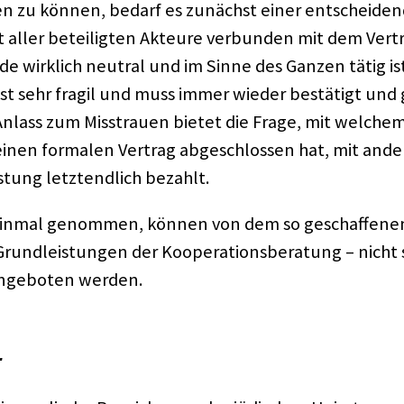
n zu können, bedarf es zunächst einer entschei­den­
aller betei­lig­ten Akteure verbun­den mit dem Vertra
de wirk­lich neutral und im Sinne des Ganzen tätig is
s ist sehr fragil und muss immer wieder bestä­tigt un
nlass zum Miss­trauen bietet die Frage, mit welchem 
einen forma­len Vertrag abge­schlos­sen hat, mit and
s­tung letzt­end­lich bezahlt.
einmal genom­men, können von dem so geschaf­fe­ne
und­leis­tun­gen der Koope­ra­ti­ons­be­ra­tung – nicht
ange­bo­ten werden.
r