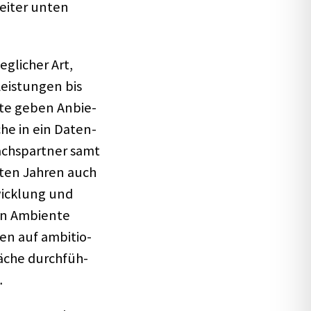
weiter unten
egli­cher Art,
eis­tun­gen bis
­ante geben Anbie­
he in ein Daten­
chs­part­ner samt
z­ten Jahren auch
­wick­lung und
en Ambi­ente
men auf ambi­tio­
­che durch­füh­
…