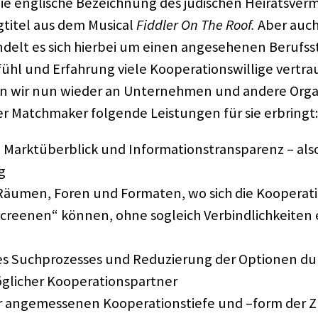
ie engli­sche Bezeich­nung des jüdi­schen Heirats­ver­mi
ti­tel aus dem Musi­cal
Fidd­ler On The Roof.
Aber auch
delt es sich hier­bei um einen ange­se­he­nen Berufs­
­fühl und Erfah­rung viele Koope­ra­ti­ons­wil­lige ver
n wir nun wieder an Unter­neh­men und andere Orga­ni
r Match­ma­ker folgende Leis­tun­gen für sie erbringt:
Markt­über­blick und Infor­ma­ti­ons­trans­pa­renz – also
g
äumen, Foren und Forma­ten, wo sich die Koope­ra­ti­on
„scree­nen“ können, ohne sogleich Verbind­lich­kei­ten
s Such­pro­zes­ses und Redu­zie­rung der Optio­nen du
i­cher Koope­ra­ti­ons­part­ner
 ange­mes­se­nen Koope­ra­ti­ons­tiefe und –form der Z