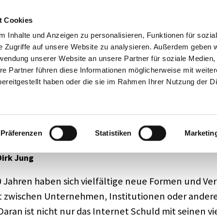
Mode­ra­tion
Academy
Über 
t Cookies
Impre
 Inhalte und Anzeigen zu personalisieren, Funktionen für sozia
e Zugriffe auf unsere Website zu analysieren. Außerdem geben w
rwendung unserer Website an unsere Partner für soziale Medien
re Partner führen diese Informationen möglicherweise mit weite
ereitgestellt haben oder die sie im Rahmen Ihrer Nutzung der D
igent­lich Koope­ra­ti­ons­be
Präferenzen
Statistiken
Marketin
Dirk Jung
0 Jahren haben sich viel­fäl­tige neue Formen und Ver
 zwischen Unter­neh­men, Insti­tu­tio­nen oder ande­ren
aran ist nicht nur das Inter­net Schuld mit seinen viel­