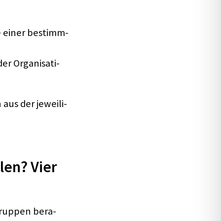
se einer bestimm­
r Orga­ni­sa­ti­
aus der jewei­li­
len? Vier
­grup­pen bera­