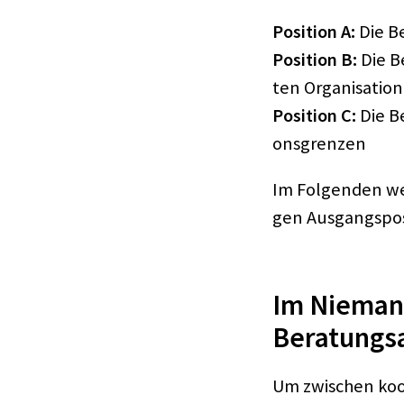
Posi­tion A:
Die Be
Posi­tion B:
Die Be
ten Orga­ni­sa­tion
Posi­tion C:
Die Be
ons­gren­zen
Im Folgen­den wer
gen Ausgangs­po­s
Im Niemand
Bera­tungs­
Um zwischen koope­