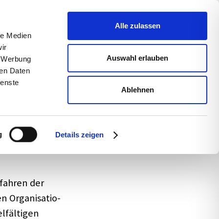
uns
Blog
s­sum
Alle zulassen
le Medien
ir
Auswahl erlauben
, Werbung
ren Daten
ienste
Ablehnen
­ra­tung?
g
Details zeigen
fah­ren der
 Orga­ni­sa­tio­
fäl­ti­gen