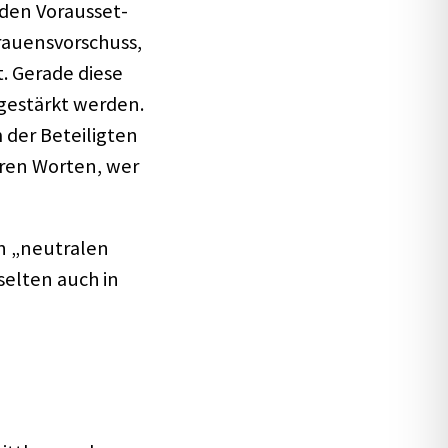
den Voraus­set­
u­ens­vor­schuss,
t. Gerade diese
d gestärkt werden.
der Betei­lig­ten
e­ren Worten, wer
n „neutra­len
 selten auch in