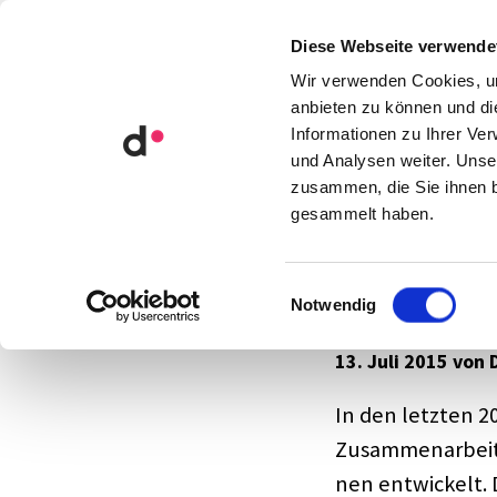
Orga­ni­sa­ti­ons­ent­wick­lung
Diese Webseite verwende
Künst­li­che Intel­li­genz
Wir verwenden Cookies, um
anbieten zu können und di
Informationen zu Ihrer Ve
Blog
Beratung
Moderation
und Analysen weiter. Unse
zusammen, die Sie ihnen b
gesammelt haben.
Was ist e
Einwilligungsauswahl
Notwendig
13. Juli 2015 von 
In den letz­ten 2
Zusam­men­ar­beit
nen entwi­ckelt. D