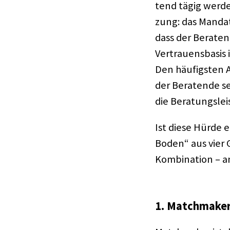
tend tägig werde
zung: das Mandat 
dass der Bera­ten
Vertrau­ens­ba­si
Den häufigs­ten A
der Bera­tende s
die Bera­tungs­lei
Ist diese Hürde 
Boden“ aus vier Gr
Kombi­na­tion – 
1. Match­ma­ke