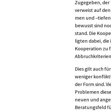
Zuge­ge­ben, der B
verweist auf den 
men und –tiefen g
bewusst sind noc
stand. Die Koope­r
lig­ten dabei, di
Koope­ra­tion zu 
Abbruch­kri­te­rien
Dies gilt auch fü
weni­ger konflikt
der Form sind. Vi
Proble­men diese 
neuen und ange­m
Bera­tungs­feld f