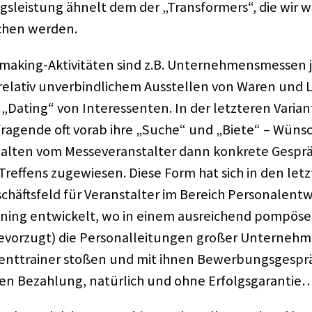
gs­leis­tung ähnelt dem der „Trans­for­mers“, die wir 
chen werden.
­ma­king-Akti­vi­tä­ten sind z.B. Unter­neh­mens­mes­sen j
rela­tiv unver­bind­li­chem Ausstel­len von Waren und L
 „Dating“ von Inter­es­sen­ten. In der letz­te­ren Vari
ra­gende oft vorab ihre „Suche“ und „Biete“ – Wünsc
al­ten vom Messe­ver­an­stal­ter dann konkrete Gesprä
Tref­fens zuge­wie­sen. Diese Form hat sich in den let
eschäfts­feld für Veran­stal­ter im Bereich Perso­nal­ent
­ning entwi­ckelt, wo in einem ausrei­chend pompö­s
bevor­zugt) die Perso­nal­lei­tun­gen großer Unter­neh­
nt­trai­ner stoßen und mit ihnen Bewer­bungs­ge­sprä
n Bezah­lung, natür­lich und ohne Erfolgs­ga­ran­tie