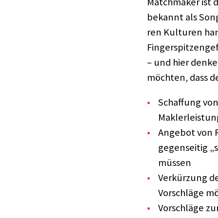
Match­ma­ker ist d
bekannt als Song­
ren Kultu­ren han
Finger­spit­zen­ge
– und hier denke
möch­ten, dass de
Schaf­fung von 
Makler­leis­tun
Ange­bot von R
gegen­sei­tig 
müssen
Verkür­zung de
Vorschläge mögl
Vorschläge zur