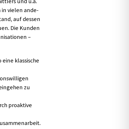
tt­lers und u.a.
 in vielen ande­
stand, auf dessen
trauen. Die Kunden
­sa­tio­nen –
 eine klas­si­sche
s­wil­li­gen
 einge­hen zu
rch proak­tive
usam­men­ar­beit.