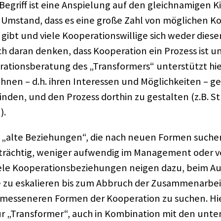
egriff ist eine Anspie­lung auf den gleich­na­mi­gen Kin
Umstand, dass es eine große Zahl von mögli­chen Koope
ibt und viele Koope­ra­ti­ons­wil­lige sich weder diese
h daran denken, dass Koope­ra­tion ein Prozess ist u
a­ti­ons­be­ra­tung des „Trans­for­mers“ unter­stützt hi
e ihnen – d.h. ihren Inter­es­sen und Möglich­kei­ten –
finden, und den Prozess dort­hin zu gestal­ten (z.B. S
).
r „alte Bezie­hun­gen“, die nach neuen Formen suchen,
­träch­tig, weni­ger aufwen­dig im Manage­ment oder ver
ele Koope­ra­ti­ons­be­zie­hun­gen neigen dazu, beim Au
zu eska­lie­ren bis zum Abbruch der Zusam­men­ar­bei
es­se­ne­ren Formen der Koope­ra­tion zu suchen. Hier
ür „Trans­for­mer“, auch in Kombi­na­tion mit den unte