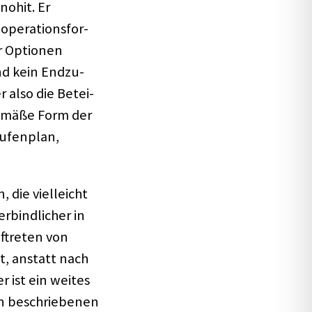
o­hit. Er
­ra­ti­ons­for­
r Optio­nen
nd kein Endzu­
er also die Betei­
 gemäße Form der
tufen­plan,
 die viel­leicht
bind­li­cher in
ftre­ten von
t, anstatt nach
 ist ein weites
n beschrie­be­nen