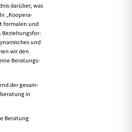
­nis darüber, was
ln „Koope­ra­
st forma­len und
 Bezie­hungs­for­
 dyna­mi­sches und
h­men wir den
seine Bera­tungs­
rend der gesam­
­be­ra­tung in
se Bera­tung