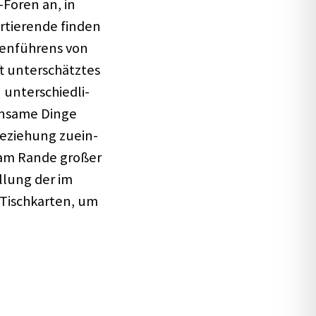
-Foren an, in
­tie­rende finden
en­füh­rens von
t unter­schätz­tes
 unter­schied­li­
in­same Dinge
­zie­hung zuein­
 am Rande großer
l­lung der im
Tisch­kar­ten, um