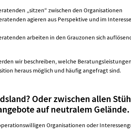
ra­ten­den „sitzen“ zwischen den Orga­ni­sa­tio­nen
ra­ten­den agie­ren aus Perspek­tive und im Inter­es
ra­ten­den arbei­ten in den Grau­zo­nen sich auflö­sen­de
den wir beschrei­ben, welche Bera­tungs­leis­tun­gen 
i­tion heraus möglich und häufig ange­fragt sind.
s­land? Oder zwischen allen Stüh­
an­ge­bote auf neutra­lem Gelände.
ra­ti­ons­wil­li­gen Orga­ni­sa­tio­nen oder Inter­es­sen