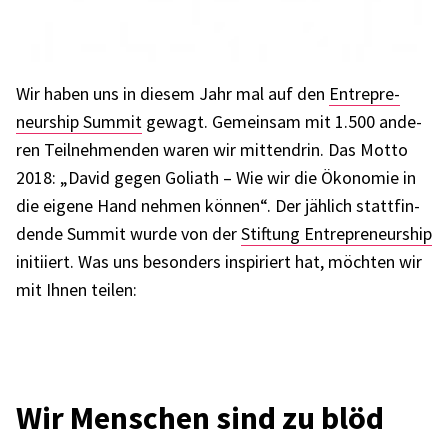
Wir haben uns in diesem Jahr mal auf den
Entre­pre­
neur­ship Summit
gewagt. Gemein­sam mit 1.500 ande­
ren Teil­neh­men­den waren wir mitten­drin. Das Motto
2018: „David gegen Goli­ath – Wie wir die Ökono­mie in
die eigene Hand nehmen können“. Der jählich statt­fin­
dende Summit wurde von der
Stif­tung Entre­pre­neur­ship
initi­iert. Was uns beson­ders inspi­riert hat, möch­ten wir
mit Ihnen teilen:
Wir Menschen sind zu blöd