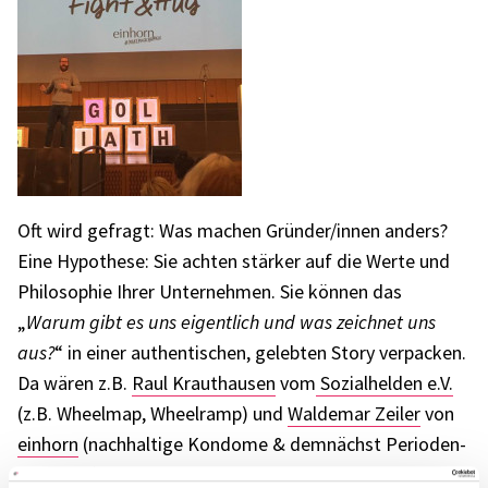
Oft wird gefragt: Was machen Gründer/innen anders?
Eine Hypo­these: Sie achten stär­ker auf die Werte und
Philo­so­phie Ihrer Unter­neh­men. Sie können das
„
Warum gibt es uns eigent­lich und was zeich­net uns
aus?
“ in einer authen­ti­schen, geleb­ten Story verpa­cken.
Da wären z.B.
Raul Kraut­hau­sen
vom
Sozi­al­hel­den e.V.
(z.B. Wheel­map, Wheel­ramp) und
Walde­mar Zeiler
von
einhorn
(nach­hal­tige Kondome & demnächst Peri­oden­
pro­dukte), die Ihre Werte und Philo­so­phie beim Summit