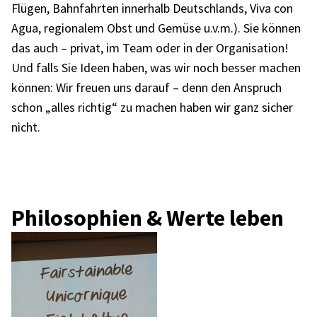
Flügen, Bahn­fahr­ten inner­halb Deutsch­lands, Viva con
Agua, regio­na­lem Obst und Gemüse u.v.m.). Sie können
das auch – privat, im Team oder in der Orga­ni­sa­tion!
Und falls Sie Ideen haben, was wir noch besser machen
können: Wir freuen uns darauf – denn den Anspruch
schon „alles rich­tig“ zu machen haben wir ganz sicher
nicht.
Philo­so­phien & Werte leben