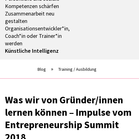
Kompe­ten­zen schär­fen
Zusam­men­ar­beit neu
gestal­ten
Organisationsentwickler*in,
Coach*in oder Trainer*in
werden
Künst­li­che Intel­li­genz
Blog
Training / Ausbildung
Was wir von Gründer/innen
lernen können – Impulse vom
Entre­pre­neur­ship Summit
2018