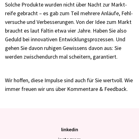
Solche Produkte wurden nicht über Nacht zur Markt­
reife gebracht – es gab zum Teil mehrere Anläufe, Fehl­
ver­su­che und Verbes­se­run­gen. Von der Idee zum Markt
braucht es laut Faltin etwa vier Jahre. Haben Sie also
Geduld bei inno­va­ti­ven Entwick­lungs­pro­zes­sen. Und
gehen Sie davon ruhi­gen Gewis­sens davon aus: Sie
werden zwischen­durch mal schei­tern, garan­tiert.
Wir hoffen, diese Impulse sind auch für Sie wert­voll. Wie
immer freuen wir uns über Kommen­tare & Feed­back.
linkedin