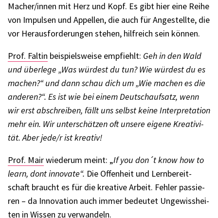
Macher/innen mit Herz und Kopf. Es gibt hier eine Reihe
von Impul­sen und Appel­len, die auch für Ange­stellte, die
vor Heraus­for­de­run­gen stehen, hilf­reich sein können.
Prof. Faltin
beispiels­weise empfiehlt:
Geh in den Wald
und über­lege „
Was würdest du tun? Wie würdest du es
machen?
“ und dann schau dich um „
Wie machen es die
ande­ren?
“. Es ist wie bei einem Deutsch­auf­satz, wenn
wir erst abschrei­ben, fällt uns selbst keine Inter­pre­ta­tion
mehr ein. Wir unter­schät­zen oft unsere eigene Krea­ti­vi­
tät. Aber jede/r ist krea­tiv!
Prof. Mair
wiederum meint: „
If you don´t know how to
learn, dont inno­vate“.
Die Offen­heit und Lern­be­reit­
schaft braucht es für die krea­tive Arbeit. Fehler passie­
ren – da Inno­va­tion auch immer bedeu­tet Unge­wiss­hei­
ten in Wissen zu verwan­deln.