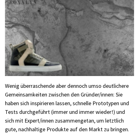
Wenig über­ra­schende aber dennoch umso deut­li­chere
Gemein­sam­kei­ten zwischen den Gründer/innen: Sie
haben sich inspi­rie­ren lassen, schnelle Proto­ty­pen und
Tests durch­ge­führt (immer und immer wieder!) und
sich mit Expert/innen zusam­men­ge­tan, um letzt­lich
gute, nach­hal­tige Produkte auf den Markt zu brin­gen.