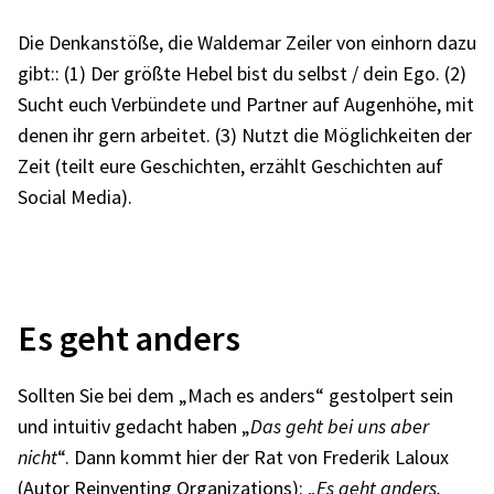
Die Denk­an­stöße, die Walde­mar Zeiler von einhorn dazu
gibt:: (1) Der größte Hebel bist du selbst / dein Ego. (2)
Sucht euch Verbün­dete und Part­ner auf Augen­höhe, mit
denen ihr gern arbei­tet. (3) Nutzt die Möglich­kei­ten der
Zeit (teilt eure Geschich­ten, erzählt Geschich­ten auf
Social Media).
Es geht anders
Soll­ten Sie bei dem „Mach es anders“ gestol­pert sein
und intui­tiv gedacht haben „
Das geht bei uns aber
nicht
“. Dann kommt hier der Rat von Frede­rik Laloux
(Autor
Reinven­ting Orga­niza­ti­ons
): „
Es geht anders.