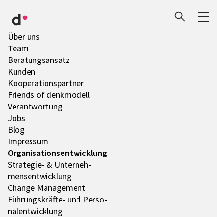
Über uns
Team
Bera­tungs­an­satz
Kunden
Koope­ra­ti­ons­part­ner
Friends of denk­mo­dell
Verant­wor­tung
Jobs
Blog
Impres­sum
Orga­ni­sa­ti­ons­ent­wick­lung
Stra­te­gie- & Unter­neh­
mens­ent­wick­lung
Change Manage­ment
Führungs­­­kräfte- und Perso­
nal­ent­wick­lung