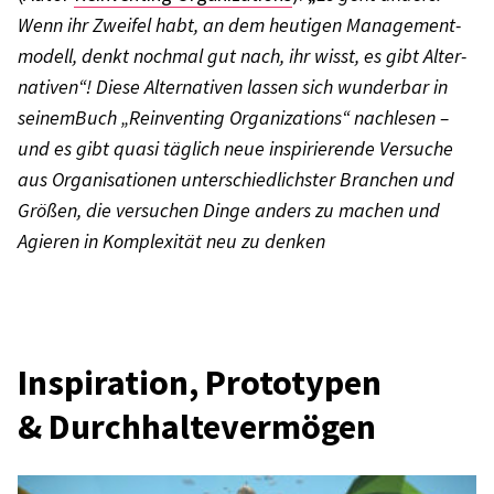
Wenn ihr Zwei­fel habt, an dem heuti­gen Manage­ment­
mo­dell, denkt noch­mal gut nach, ihr wisst, es gibt Alter­
na­ti­ven“! Diese Alter­na­ti­ven lassen sich wunder­bar in
seinem­Buch „Reinven­ting Orga­niza­ti­ons“ nach­le­sen –
und es gibt quasi täglich neue inspi­rie­rende Versu­che
aus Orga­ni­sa­tio­nen unter­schied­lichs­ter Bran­chen und
Größen, die versu­chen Dinge anders zu machen und
Agie­ren in Komple­xi­tät neu zu denken
Inspi­ra­tion, Proto­ty­pen
& Durch­hal­te­ver­mö­gen