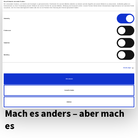
Diese Webseite verwendet Cookies
sogar an die Wand beamen – und mit Selbst­iro­nie und
Wir verwenden Cookies, um Inhalte und Anzeigen zu personalisieren, Funktionen für soziale Medien anbieten zu können und die Zugriffe auf unsere Website zu analysieren. Außerdem geben wir
Informationen zu Ihrer Verwendung unserer Website an unsere Partner für soziale Medien, Werbung und Analysen weiter. Unsere Partner führen diese Informationen möglicherweise mit weiteren Daten
zusammen, die Sie ihnen bereitgestellt haben oder die sie im Rahmen Ihrer Nutzung der Dienste gesammelt haben.
Humor von ihren Orga­ni­sa­tio­nen berich­ten. Doch wie
Einwilligungsauswahl
Notwendig
kommt man als Orga­ni­sa­tion zu solchen Werten? Oft
nur gemein­sam! Und wenn die Werte tatsäch­lich gelebt
Präferenzen
werden, erge­ben sich die Storys fast wie von selbst…
Statistiken
Stim­men und Menschen zu hören, inspi­riert immer
wieder neu, sich auf die eige­nen Werte zu besin­nen und
Marketing
sie als Orien­tie­rung in den Mittel­punkt des Tuns zu stel­
Details zeigen
len – dafür sind solche Summits schöne Gele­gen­hei­ten.
Alle zulassen
Auswahl erlauben
Ablehnen
Mach es anders – aber mach
es