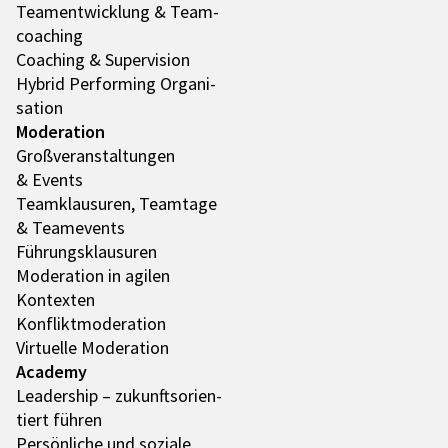
Team­ent­wick­lung & Team­
coa­ching
Coaching & Super­vi­sion
Hybrid Performing Orga­ni­
sa­tion
Mode­ra­tion
Groß­ver­an­stal­tun­gen
& Events
Team­klau­su­ren, Team­tage
& Team­e­vents
Führungs­klau­su­ren
Mode­ra­tion in agilen
Kontex­ten
Konflikt­mo­de­ra­tion
Virtu­elle Mode­ra­tion
Academy
Leader­ship – zukunfts­ori­en­
tiert führen
Persön­li­che und soziale