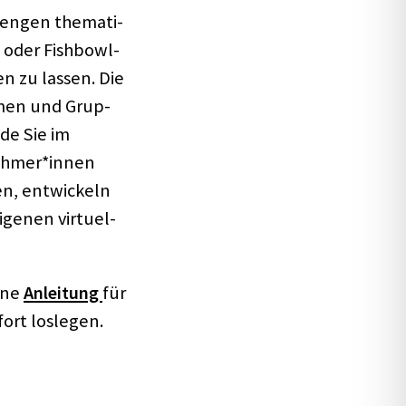
n engen thema­ti­
n oder Fish­bowl-
n zu lassen. Die
hemen und Grup­
de Sie im
lnehmer*innen
ren, entwi­ckeln
ge­nen virtu­el­
ine
Anlei­tung
für
ort losle­gen.