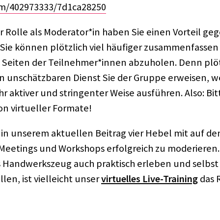
om/402973333/7d1ca28250
er Rolle als Moderator*in haben Sie einen Vorteil g
ie können plötz­lich viel häufi­ger zusam­men­fas­sen
 Seiten der Teilnehmer*innen abzu­ho­len. Denn plötz
n unschätz­ba­ren Dienst Sie der Gruppe erwei­sen, w
hr akti­ver und strin­gen­ter Weise ausfüh­ren. Also: B
on virtu­el­ler Formate!
in unse­rem aktu­el­len Beitrag vier Hebel mit auf d
 Meetings und Work­shops erfolg­reich zu mode­rie­re
 Hand­werks­zeug auch prak­tisch erle­ben und selbst
len, ist viel­leicht unser
virtu­el­les Live-Trai­ning
das R