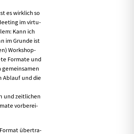
st es wirk­lich so
Meeting im virtu­
llem: Kann ich
nn im Grunde ist
len) Work­shop­
nete Formate und
 gemein­sa­men
en Ablauf und die
und zeit­li­chen
rmate vorbe­rei­
 Format über­tra­