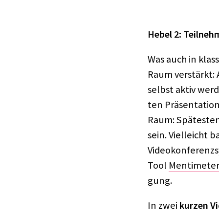
Hebel 2: Teil­neh­
Was auch in klas­s
Raum verstärkt: A
selbst aktiv wer
ten Präsen­ta­tion
Raum: Spätes­ten
sein. Viel­leicht 
Video­kon­fe­renz­
Tool
Menti­me­te
gung.
In zwei
kurzen V