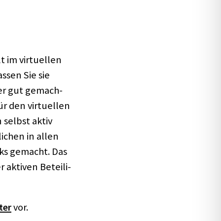
 im virtu­el­len
assen Sie sie
ner gut gemach­
r den virtu­el­len
 selbst aktiv
i­chen in allen
ks gemacht. Das
kti­ven Betei­li­
ter
vor.