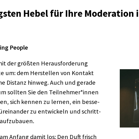
gs­ten Hebel für Ihre Mode­ra­tion i
ting People
it der größ­ten Heraus­for­de­rung
mate um: dem Herstel­len von Kontakt
­che Distanz hinweg. Auch und gerade
Raum soll­ten Sie den Teilnehmer*innen
ben, sich kennen zu lernen, ein besse­
fürein­an­der zu entwi­ckeln und schritt­
 aufzu­bauen.
 am Anfang damit los: Den Duft frisch