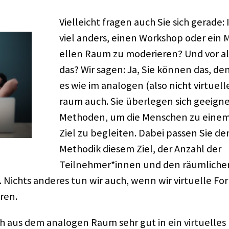
Viel­leicht fragen auch Sie sich gerade: I
viel anders, einen Work­shop oder ein 
el­len Raum zu mode­rie­ren? Und vor a
das? Wir sagen: Ja, Sie können das, de
es wie im analo­gen (also nicht virtu­el­
raum auch. Sie über­le­gen sich geeig­
Metho­den, um die Menschen zu einem
Ziel zu beglei­ten. Dabei passen Sie d
Metho­dik diesem Ziel, der Anzahl der
Teilnehmer*innen und den räum­li­chen 
 Nichts ande­res tun wir auch, wenn wir virtu­elle Fo
ren.
h aus dem analo­gen Raum sehr gut in ein virtu­el­les