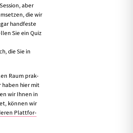
-Session, aber
mset­zen, die wir
ogar hand­feste
l­len Sie ein Quiz
h, die Sie in
l­len Raum prak­
ir haben hier mit
len wir Ihnen in
tet, können wir
e­ren Platt­for­