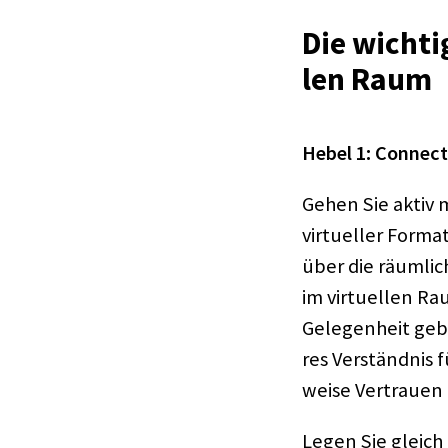
Die wich­ti
len Raum
Hebel 1: Connec­
Gehen Sie aktiv m
virtu­el­ler For
über die räum­li
im virtu­el­len 
Gele­gen­heit ge
res Verständ­nis 
weise Vertrauen
Legen Sie gleich