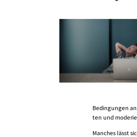
Bedin­gun­gen an.
ten und mode­rie­
Manches lässt sic