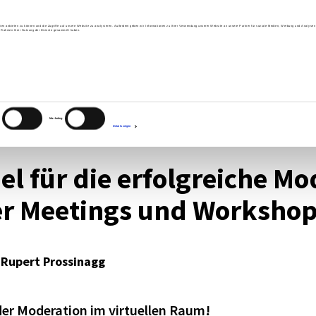
Mode­ra­tion
Academy
Über 
ien anbieten zu können und die Zugriffe auf unsere Website zu analysieren. Außerdem geben wir Informationen zu Ihrer Verwendung unserer Website an unsere Partner für soziale Medien, Werbung und Analysen 
im Rahmen Ihrer Nutzung der Dienste gesammelt haben.
Impre
Marketing
Details zeigen
l für die erfolg­rei­che Mod
­ler Meetings und Work­sho
n Rupert Prossinagg
er Mode­ra­tion im virtu­el­len Raum!