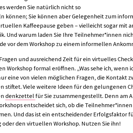
s werden Sie natür­lich nicht so
eln können; Sie können aber Gele­gen­heit zum infor­
irtu­el­len Kaffee­pause geben – viel­leicht sogar mit 
sik. Und warum laden Sie Ihre Teilnehmer*innen nich
unde vor dem Work­shop zu einem infor­mel­len Ankom
ragen und ausrei­chend Zeit für ein virtu­el­les Check
l­len Work­shop formal eröff­nen. „Was sehe ich, wenn 
 nur eine von vielen mögli­chen Fragen, die Kontakt 
 stif­tet. Viele weitere Ideen für den gelun­ge­nen C
en
denk­zet­tel
für Sie zusam­men­ge­stellt. Denn am 
rk­shops entschei­det sich, ob die Teilnehmer*innen 
n. Und das ist ein entschei­den­der Erfolgs­fak­tor 
g oder den virtu­el­len Work­shop. Nutzen Sie ihn!