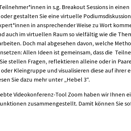
 Teilnehmer*innen in s.g. Brea­kout Sessi­ons in eine
der gestal­ten Sie eine virtu­elle Podi­ums­dis­kus­sio
Expert*innen in anspre­chen­der Weise zu Wort komme
ind auch im virtu­el­len Raum so viel­fäl­tig wie die T
arbei­ten. Doch mal abge­se­hen davon, welche Metho
einset­zen: Allen Ideen ist gemein­sam, dass die Tei
 Sie stel­len Fragen, reflek­tie­ren alleine oder in Paa
der Klein­gruppe und visua­li­sie­ren diese auf ihrer ei
esen Sie dazu mehr unter „Hebel 3“.
liebte Video­kon­fe­renz-Tool Zoom haben wir Ihnen e
 Funk­tio­nen zusam­men­ge­stellt. Damit können Sie sof