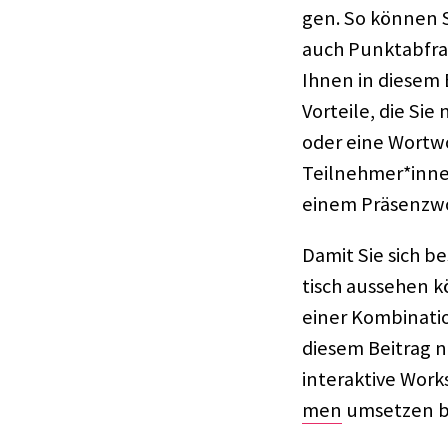
gen. So können Si
auch Punkt­ab­fra
Ihnen in diesem B
Vorteile, die Sie 
oder eine Wort­w
Teilnehmer*innen 
einem Präsenz­wor
Damit Sie sich be
tisch ausse­hen 
einer Kombi­na­ti
diesem Beitrag no
inter­ak­tive Wo
men
umset­zen bz