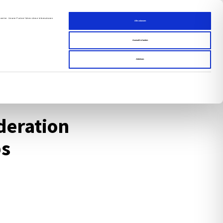
uns
Blog
weiter. Unsere Partner führen diese Informationen
Alle zulassen
s­sum
Auswahl erlauben
Ablehnen
e­ra­tion
ps