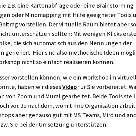
e z.B. eine Karten­ab­frage oder eine Brain­stor­ming
­gen oder Mind­map­ping mit Hilfe geeig­ne­ter Tools u
eitrag vorstel­len. Der virtu­elle Raum bietet aber s
nicht unter­schät­zen soll­ten: Mit weni­gen Klicks erste
olke, die sich auto­ma­tisch aus den Nennun­gen der
gene­riert. Hier sind also metho­di­sche Ideen möglic
k­shop nicht so einfach reali­sie­ren können.
sser vorstel­len können, wie ein Work­shop im virtu­e
könnte, haben wir dieses
Video
für Sie vorbe­rei­tet. W
on von Zoom und Mural gear­bei­tet. Beide Tools stel­
ch vor. Je nach­dem, womit Ihre Orga­ni­sa­tion arbei­
rk­shops aber genauso gut mit MS Teams, Miro und
and
w. Sie bei der Umset­zung unter­stüt­zen.