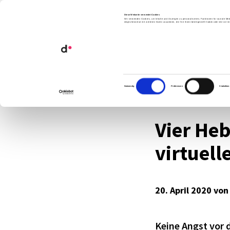
Orga­ni­sa­ti­ons­ent­wick­lung
Diese Webseite verwendet Cookies
Wir verwenden Cookies, um Inhalte und Anzeigen zu personalisieren, Funktionen für soziale Med
möglicherweise mit weiteren Daten zusammen, die Sie ihnen bereitgestellt haben oder die sie 
Künst­li­che Intel­li­genz
Blog
Moderation
embeds
Einwilligungsauswahl
Notwendig
Präferenzen
Statistiken
Vier Hebe
virtu­el
20. April 2020 vo
Keine Angst vor d