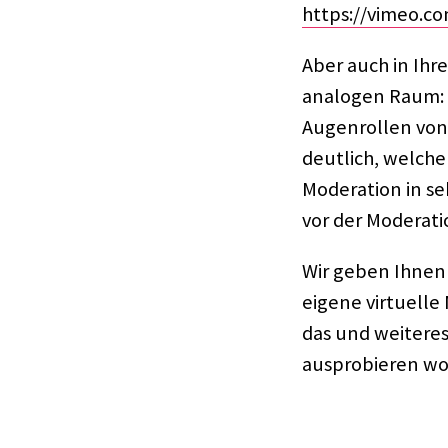
https://vimeo.c
Aber auch in Ihr
analo­gen Raum: S
Augen­rol­len von
deut­lich, welche
Mode­ra­tion in se
vor der Mode­ra­ti
Wir geben Ihnen 
eigene virtu­elle
das und weite­res
auspro­bie­ren wol