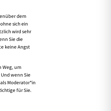
egen­über dem
 ohne sich ein
­lich wird sehr
enn Sie die
itte keine Angst
en Weg, um
n. Und wenn Sie
 als Moderator*in
ich­tige für Sie.