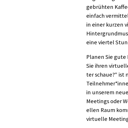
gebrüh­ten Kaffee
einfach vermit­t
in einer kurzen v
Hinter­grund­mu­
eine vier­tel St
Planen Sie gute F
Sie ihren virtu­e
ter schaue?“ ist
Teilnehmer*innen
in unse­rem neu
Meetings oder Wo
el­len Raum komme
virtu­elle Meetin