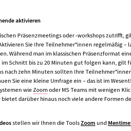
mende akti­vie­ren
i­schen Präsenz­mee­tings oder ‑work­shops zutrifft, gilt
kti­vie­ren Sie Ihre Teilnehmer*innen regel­mä­ßig – l
den. Während man im klas­si­schen Präsenz­for­mat ei
 im Schnitt bis zu 20 Minu­ten gut folgen kann, gilt fü
s nach zehn Minu­ten soll­ten Ihre Teilnehmer*innen
bauen Sie eine kleine Umfrage ein – das ist im Wesent­l
sys­te­men wie
Zoom
oder MS Teams mit weni­gen Klic
r
bietet darüber hinaus noch viele andere Formen der a
ideos
stel­len wir Ihnen die Tools
Zoom
und
Menti­me­