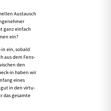
mel­len Austausch
ange­neh­mer
t ganz einfach
­men ein?
-in ein, sobald
ich aus dem Fens­
zwischen den
heck-in haben wir
Anfang eines
gut in den virtu­
für das gesamte