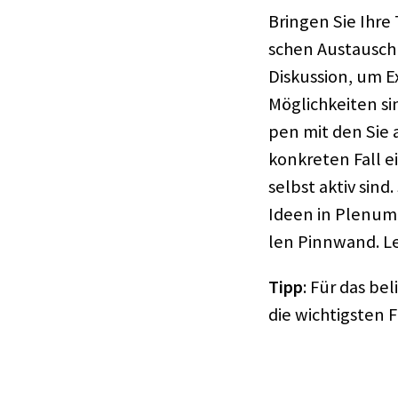
Brin­gen Sie Ihre
schen Austausch o
Diskus­sion, um 
Möglich­kei­ten s
pen mit den Sie 
konkre­ten Fall 
selbst aktiv sind.
Ideen in Plenum o
len Pinn­wand. L
Tipp
: Für das be
die wich­tigs­ten