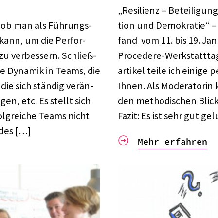
„Resi­li­enz – Betei­li­gun
 ob man als Führungs­
tion und Demo­kra­tie“ – 
 kann, um die Perfor­
fand vom 11. bis 19. Jan
u verbes­sern. Schließ­
Proce­­dere-Werk­stat­t­­t
elle Dyna­mik in Teams, die
ar­ti­kel teile ich einige 
die sich stän­dig verän­
Ihnen. Als Mode­ra­to­ri
en, etc. Es stellt sich
den metho­di­schen Blick
folg­rei­che Teams nicht
Fazit: Es ist sehr gut ge
 des […]
Mehr erfahren