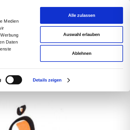
uns
Blog
s­sum
Alle zulassen
le Medien
ir
Auswahl erlauben
, Werbung
ren Daten
ienste
Ablehnen
g
Details zeigen