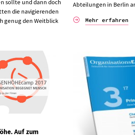
ken sollte und dann doch
Abtei­lun­gen in Berlin a
ten die navi­gie­ren­den
Mehr erfahren
h genug den Weit­blick
höhe. Auf zum