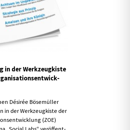
g in der Werk­zeug­kiste
a­ni­sa­ti­ons­ent­wick­
en Dési­rée Böse­mül­ler
 in der Werk­zeug­kiste der
­ti­ons­ent­wick­lung (ZOE)
 „Social Labs“ veröf­fent­