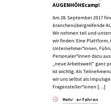
AUGEN­HÖ­HE­camp!
Am 28. Septem­ber 2017 find
bran­chen­über­grei­fende A
Wir nehmen teil und unter­
wir finden: Eine Platt­form, 
Unternehmer*innen, Führu
Personaler*innen dazu aust
„neue Arbeits­welt“ ganz pr
ist wich­tig. Als Teil­neh­m
wir uns selbst als Impulsg
Fragensteller*innen […]
Mehr erfahren