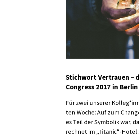
Stich­wort Vertrauen –
Congress 2017 in Berlin
Für zwei unse­rer Kolleg*inn
ten Woche: Auf zum Change
es Teil der Symbo­lik war, 
rech­net im „Titanic“-Hotel s