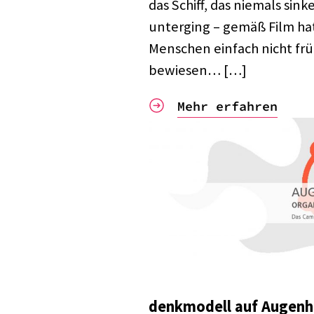
das Schiff, das niemals sin
unter­ging – gemäß Film hat
Menschen einfach nicht frü
bewie­sen… […]
Mehr erfahren
denk­mo­dell auf Augen­