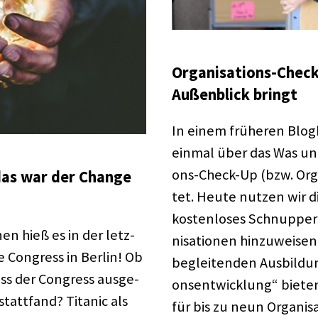
Orga­ni­sa­ti­ons-Che
Außen­blick bringt
In einem frühe­ren Blog­
einmal über das Was und W
ons-Check-Up (bzw. Orga­n
 das war der Change
tet. Heute nutzen wir di
kosten­lo­ses Schnup­per­
en hieß es in der letz­
ni­sa­tio­nen hinzu­wei­se
 Congress in Berlin! Ob
be­glei­ten­den Ausbil­dun
dass der Congress ausge­
ons­ent­wick­lung“ biete
tatt­fand? Tita­nic als
für bis zu neun Orga­ni­s