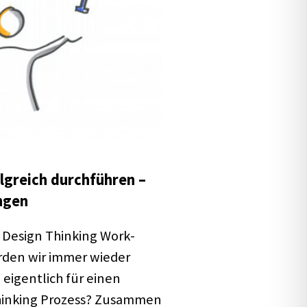
g­reich durch­füh­ren –
­gen
 Design Thin­king Work­
erden wir immer wieder
eigent­lich für einen
Thin­king Prozess? Zusam­men