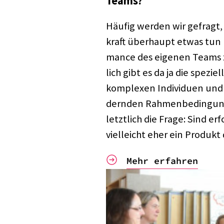
Teams?
Häufig werden wir gefragt,
kraft über­haupt etwas tun
mance des eige­nen Teams z
lich gibt es da ja die spezi­
komple­xen Indi­vi­duen und 
dern­den Rahmen­be­din­gun­g
letzt­lich die Frage: Sind er
viel­leicht eher ein Produkt
Mehr erfahren