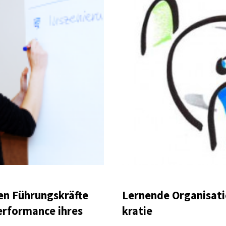
en Führungs­kräfte
Lernende Orga­ni­sa­
erfor­mance ihres
kra­tie