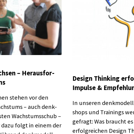
­sen – Heraus­for­
Design Thin­king erfol
ms
Impulse & Empfeh­lun
men stehen vor den
In unse­ren denk­mo­dell
achs­tums – auch denk­
shops und Trai­nings w
s­ten Wachs­tums­schub –
gefragt: Was braucht es 
 dazu folgt in einem der
erfolg­rei­chen Design 