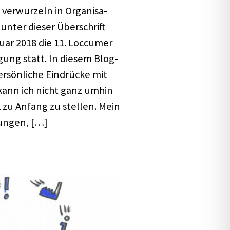
g verwur­zeln in Orga­ni­sa­
unter dieser Über­schrift
uar 2018 die 11. Loccu­mer
a­­gung statt. In diesem Blog­
persön­li­che Eindrü­cke mit
n kann ich nicht ganz umhin
 zu Anfang zu stel­len. Mein
lun­gen, […]