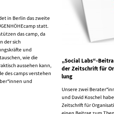
et in Berlin das zweite
UGEN­HÖ­HE­camp statt.
stüt­zen das camp, da
in der sich
ngs­kräfte und
au­schen, wie die
„Social Labs“-Beitra
ak­tisch ausse­hen kann,
der Zeit­schrift für Org
ende des camps verste­hen
lung
eber*innen und
Unsere zwei Berater*inn
und David Koschel haben
Zeit­schrift für Orga­ni­sa
einen Beitrag zum Thema