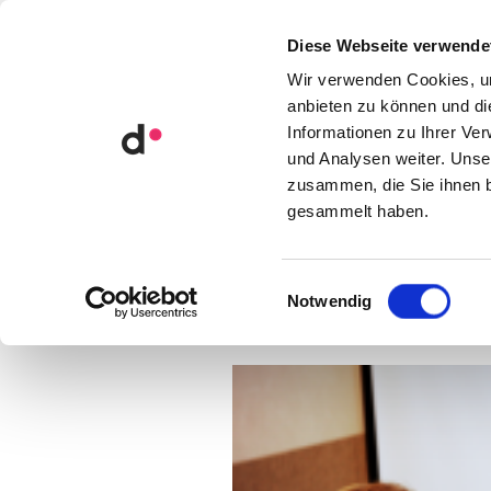
Orga­ni­sa­ti­ons­ent­wick­lung
Diese Webseite verwende
Künst­li­che Intel­li­genz
Wir verwenden Cookies, um
anbieten zu können und di
Informationen zu Ihrer Ve
und Analysen weiter. Unse
zusammen, die Sie ihnen b
KATEGORIE • 
gesammelt haben.
Einwilligungsauswahl
Notwendig