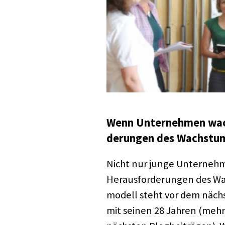
Wenn Unter­neh­men wach
de­run­gen des Wachs­tu
Nicht nur junge Unter­neh­
Heraus­for­de­run­gen des W
mo­dell steht vor dem näch
mit seinen 28 Jahren (mehr