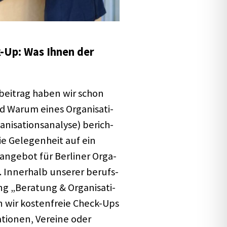
ck-Up: Was Ihnen der
bei­trag haben wir schon
arum eines Orga­­ni­­sa­­ti­
i­sa­ti­ons­ana­lyse) berich­
e Gele­gen­heit auf ein
an­ge­bot für Berli­ner Orga­
n. Inner­halb unse­rer berufs­
g „Bera­tung & Orga­ni­sa­ti­
n wir kosten­freie Check-Ups
a­tio­nen, Vereine oder