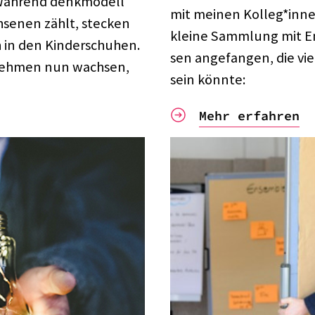
 Während denk­mo­dell
mit meinen Kolleg*inne
­se­nen zählt, stecken
kleine Samm­lung mit E
in den Kinder­schu­hen.
sen ange­fan­gen, die viel
eh­men nun wach­sen,
sein könnte:
Mehr erfahren